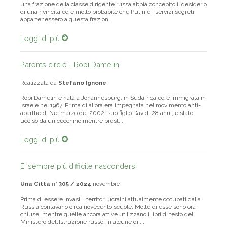
una frazione della classe dirigente russa abbia concepito il desiderio
di una rivincita ed è molto probabile che Putin e i servizi segreti
appartenessero a questa frazion...
Leggi di più
Parents circle - Robi Damelin
Realizzata da
Stefano Ignone
Robi Damelin è nata a Johannesburg, in Sudafrica ed è immigrata in
Israele nel 1967. Prima di allora era impegnata nel movimento anti-
apartheid. Nel marzo del 2002, suo figlio David, 28 anni, è stato
ucciso da un cecchino mentre prest...
Leggi di più
E' sempre più difficile nascondersi
Una Città
n°
305 / 2024
novembre
Prima di essere invasi, i territori ucraini attualmente occupati dalla
Russia contavano circa novecento scuole. Molte di esse sono ora
chiuse, mentre quelle ancora attive utilizzano i libri di testo del
Ministero dell’Istruzione russo. In alcune di ...