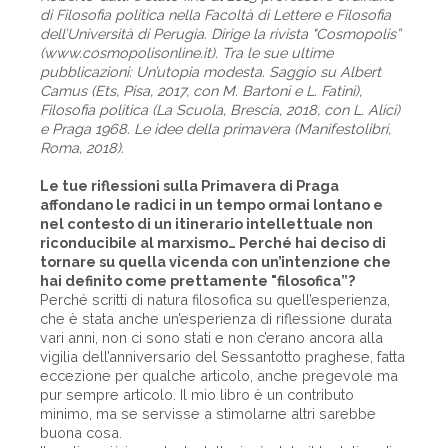
di Filosofia politica nella Facoltà di Lettere e Filosofia
dell’Università di Perugia. Dirige la rivista "Cosmopolis”
(www.cosmopolisonline.it). Tra le sue ultime
pubblicazioni: Un’utopia modesta. Saggio su Albert
Camus (Ets, Pisa, 2017, con M. Bartoni e L. Fatini),
Filosofia politica (La Scuola, Brescia, 2018, con L. Alici)
e Praga 1968. Le idee della primavera (Manifestolibri,
Roma, 2018).
Le tue riflessioni sulla Primavera di Praga
affondano le radici in un tempo ormai lontano e
nel contesto di un itinerario intellettuale non
riconducibile al marxismo… Perché hai deciso di
tornare su quella vicenda con un’intenzione che
hai definito come prettamente "filosofica”?
Perché scritti di natura filosofica su quell’esperienza,
che è stata anche un’esperienza di riflessione durata
vari anni, non ci sono stati e non c’erano ancora alla
vigilia dell’anniversario del Sessantotto praghese, fatta
eccezione per qualche articolo, anche pregevole ma
pur sempre articolo. Il mio libro è un contributo
minimo, ma se servisse a stimolarne altri sarebbe
buona cosa.