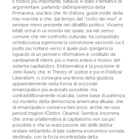
Il motivo più importante, tuttavia, è stato il tentativo di
argomentare, partendo dall’esperienza della
Primavera, una tesi che, fin d’allora, guida molte delle
mie ricerche e che, dal tempo del "crollo dei muri”, è
sempre meno presente nel dibattito politico. Viviamo
infatti ormai in un mondo nel quale, sia nel senso
comune che nel confronto culturale, ha conquistato
un’indiscussa egemonia la convinzione secondo cui il
punto più lontano verso il quale può spingersi lo
sguardo di un pensiero riformatore è costituito da
cambiamenti interni, più o meno estesi e incisivi, del
sistema capitalistico. Emblematica è la posizione di
John Rawls che, in Theory of Justice e poi in Political
Liberalism, ci consegna una teoria della giustizia,
apparentemente nella forma di orizzonte
emancipativo più avanzato possibile, ma
contraddittoriamente ricalcata, come base di partenza,
sul modello della democrazia americana attuale, che
di emancipativo conserva ben poco, anche nei suoi
periodi migliori (Clinton, Obama). Sembra, insomma,
che ormai un’alternativa al capitalismo non sia più
possibile e che la realizzazione dei diritti debba
restare nell’ambito di tale sistema economico-sociale,
destinato, con la forza incontrastata della