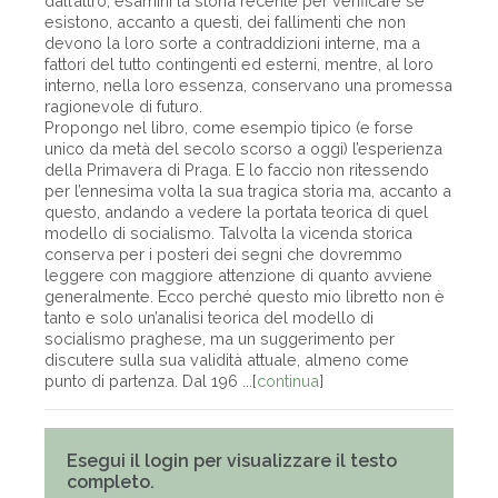
dall’altro, esamini la storia recente per verificare se
esistono, accanto a questi, dei fallimenti che non
devono la loro sorte a contraddizioni interne, ma a
fattori del tutto contingenti ed esterni, mentre, al loro
interno, nella loro essenza, conservano una promessa
ragionevole di futuro.
Propongo nel libro, come esempio tipico (e forse
unico da metà del secolo scorso a oggi) l’esperienza
della Primavera di Praga. E lo faccio non ritessendo
per l’ennesima volta la sua tragica storia ma, accanto a
questo, andando a vedere la portata teorica di quel
modello di socialismo. Talvolta la vicenda storica
conserva per i posteri dei segni che dovremmo
leggere con maggiore attenzione di quanto avviene
generalmente. Ecco perché questo mio libretto non è
tanto e solo un’analisi teorica del modello di
socialismo praghese, ma un suggerimento per
discutere sulla sua validità attuale, almeno come
punto di partenza. Dal 196 ...[
continua
]
Esegui il login per visualizzare il testo
completo.