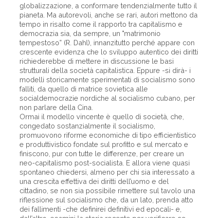
globalizzazione, a conformare tendenzialmente tutto il
pianeta. Ma autorevoli, anche se rari, autori mettono da
tempo in risalto come il rapporto tra capitalismo e
democrazia sia, da sempre, un "matrimonio
tempestoso” (R. Dahl), innanzitutto perché appare con
crescente evidenza che lo sviluppo autentico dei diritti
richiederebbe di mettere in discussione le basi
strutturali della società capitalistica. Eppure -si dirà- i
modelli storicamente sperimentati di socialismo sono
falliti, da quello di matrice sovietica alle
socialdemocrazie nordiche al socialismo cubano, per
non parlare della Cina.
Ormai il modello vincente è quello di società, che,
congedato sostanzialmente il socialismo,
promuovono riforme economiche di tipo efficientistico
e produttivistico fondate sul profitto e sul mercato e
finiscono, pur con tutte le differenze, per creare un
neo-capitalismo post-socialista. E allora viene quasi
spontaneo chiedersi, almeno per chi sia interessato a
una crescita effettiva dei diritti dell’uomo e del
cittadino, se non sia possibile rimettere sul tavolo una
riflessione sul socialismo che, da un lato, prenda atto
dei fallimenti -che definirei definitivi ed epocali- e,