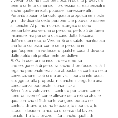
vivevamo come ricca, preziosa, in quanto provava a
tenere unite le dimensioni professionali, esistenziali e
anche quelle amicali, potesse interessare altri.
Pertanto abbiamo lanciato questa proposta nei nostri
giri, individuando delle persone che potevano essere
sintoniche. Al primo incontro allargato si sono
presentate una ventina di persone, perlopiù dell’area
milanese, ma poi c’era qualcuno della Toscana,
dell’area torinese, di Verona. Si era subito manifestata
una forte curiosità, come se le persone in
quell’esperienza vedessero qualche cosa di diverso
dalle solite reti prettamente produttive...
Betta
. In quel primo incontro era emersa
un’eterogeneità di percorsi, anche di professionalità. Il
legame personale era stato abbastanza centrale nella
convocazione, cioè si era arrivati lì perché interessati
all’oggetto, alla proposta, ma anche in seguito a una
conoscenza personale, a un’amicizia.
Silvia
. Noi ci volevamo incontrare per capire come
"tenerci insieme”, come attivare delle reti su alcune
questioni che difficilmente vengono portate nei
contesti di lavoro, come le paure, le speranze, le
attese, i desideri, la ricerca di senso del lavoro
sociale. Tra le aspirazioni c’era anche quella di