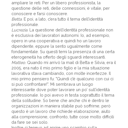
ampliare le reti. Per un libero professionista, la
questione delle reti, delle connessioni, è vitale, per
conoscere e farsi conoscere.
Betta
. E poi, a lato, c’era tutto il tema dell’identità
professionale.
Lucrezia
. La questione dell’identità professionale non
è esclusiva dei lavoratori autonomi. Io, ad esempio,
opero in una cooperativa e quindi ho un lavoro
dipendente, eppure la sento ugualmente come
fondamentale. Su questi temi la presenza di una certa
eterogeneità ha offerto degli sguardi interessanti.
Matteo
. Quando mi arrivò la mail di Betta e Silvia, era il
2005, era nato il mio primo figlio e la mia situazione
lavorativa stava cambiando, con molte incertezze. Il
mio primo pensiero fu: "Quindi c’è qualcuno con cui ci
si può confrontare!”. Mi sembrava un luogo
interessante dove poter lavorare un po’ sull’identità
professionale. Io poi avevo in testa soprattutto il tema
della solitudine. So bene che anche chi è dentro le
organizzazioni in maniera stabile può soffrirne, però
questo è un lavoro che richiede elaborazione, aiuto
alla comprensione, confronto, tutte cose molto difficili
da fare se sei solo.
Inoltre ci tenevo ad aprire uno scambio sulla