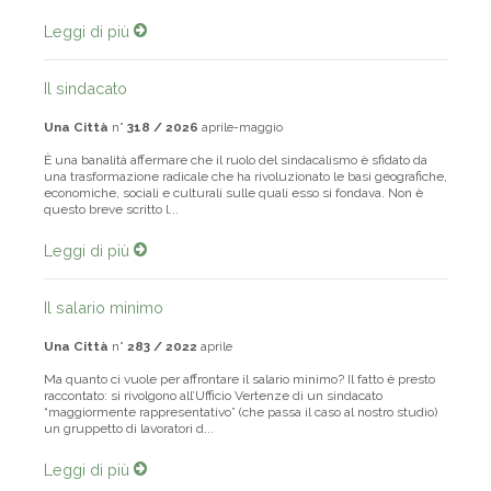
Leggi di più
Il sindacato
Una Città
n°
318 / 2026
aprile-maggio
È una banalità affermare che il ruolo del sindacalismo è sfidato da
una trasformazione radicale che ha rivoluzionato le basi geografiche,
economiche, sociali e culturali sulle quali esso si fondava. Non è
questo breve scritto l...
Leggi di più
Il salario minimo
Una Città
n°
283 / 2022
aprile
Ma quanto ci vuole per affrontare il salario minimo? Il fatto è presto
raccontato: si rivolgono all’Ufficio Vertenze di un sindacato
“maggiormente rappresentativo” (che passa il caso al nostro studio)
un gruppetto di lavoratori d...
Leggi di più