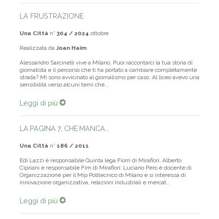
LA FRUSTRAZIONE
Una Città
n°
304 / 2024
ottobre
Realizzata da
Joan Haim
Alessandro Sarcinelli vive a Milano. Puoi raccontarci la tua storia di
giornalista e il percorso che ti ha portato a cambiare completamente
strada? Mi sono avvicinato al giornalismo per caso. Al liceo avevo una
sensibilità verso alcuni temi che...
Leggi di più
LA PAGINA 7, CHE MANCA...
Una Città
n°
186 / 2011
Edi Lazzi è responsabile Quinta lega Fiom di Mirafiori, Alberto
Cipriani è responsabile Fim di Mirafiori; Luciano Pero è docente di
Organizzazione per il Mip Politecnico di Milano e si interessa di
innovazione organizzativa, relazioni industriali e mercat...
Leggi di più