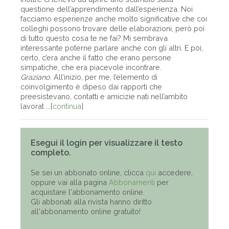
questione dell’apprendimento dall’esperienza. Noi
facciamo esperienze anche molto significative che coi
colleghi possono trovare delle elaborazioni, però poi
di tutto questo cosa te ne fai? Mi sembrava
interessante poterne parlare anche con gli altri. E poi,
certo, c’era anche il fatto che erano persone
simpatiche, che era piacevole incontrare.
Graziano
. All’inizio, per me, l’elemento di
coinvolgimento è dipeso dai rapporti che
preesistevano, contatti e amicizie nati nell’ambito
lavorat ...[
continua
]
Esegui il login per visualizzare il testo
completo.
Se sei un abbonato online, clicca
qui
accedere,
oppure vai alla pagina
Abbonamenti
per
acquistare l'abbonamento online.
Gli abbonati alla rivista hanno diritto
all'abbonamento online gratuito!