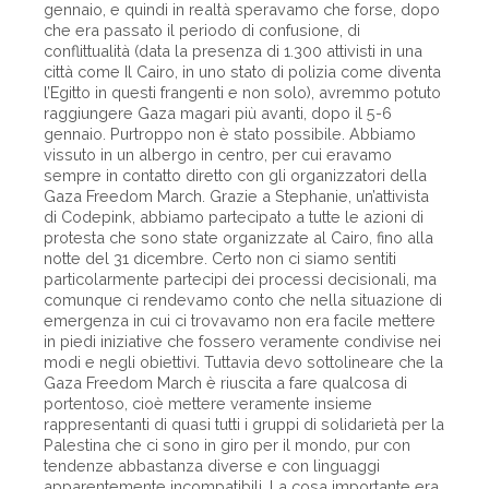
gennaio, e quindi in realtà speravamo che forse, dopo
che era passato il periodo di confusione, di
conflittualità (data la presenza di 1.300 attivisti in una
città come Il Cairo, in uno stato di polizia come diventa
l’Egitto in questi frangenti e non solo), avremmo potuto
raggiungere Gaza magari più avanti, dopo il 5-6
gennaio. Purtroppo non è stato possibile. Abbiamo
vissuto in un albergo in centro, per cui eravamo
sempre in contatto diretto con gli organizzatori della
Gaza Freedom March. Grazie a Stephanie, un’attivista
di Codepink, abbiamo partecipato a tutte le azioni di
protesta che sono state organizzate al Cairo, fino alla
notte del 31 dicembre. Certo non ci siamo sentiti
particolarmente partecipi dei processi decisionali, ma
comunque ci rendevamo conto che nella situazione di
emergenza in cui ci trovavamo non era facile mettere
in piedi iniziative che fossero veramente condivise nei
modi e negli obiettivi. Tuttavia devo sottolineare che la
Gaza Freedom March è riuscita a fare qualcosa di
portentoso, cioè mettere veramente insieme
rappresentanti di quasi tutti i gruppi di solidarietà per la
Palestina che ci sono in giro per il mondo, pur con
tendenze abbastanza diverse e con linguaggi
apparentemente incompatibili. La cosa importante era