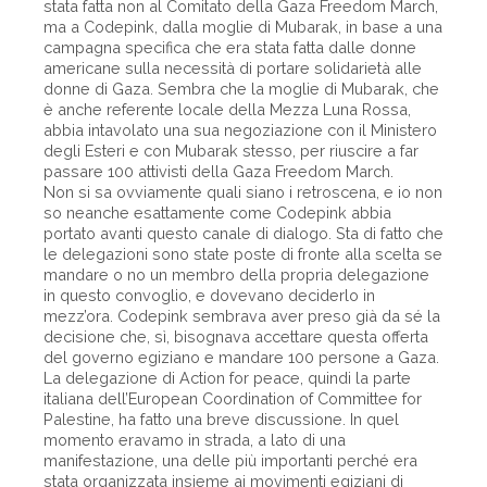
stata fatta non al Comitato della Gaza Freedom March,
ma a Codepink, dalla moglie di Mubarak, in base a una
campagna specifica che era stata fatta dalle donne
americane sulla necessità di portare solidarietà alle
donne di Gaza. Sembra che la moglie di Mubarak, che
è anche referente locale della Mezza Luna Rossa,
abbia intavolato una sua negoziazione con il Ministero
degli Esteri e con Mubarak stesso, per riuscire a far
passare 100 attivisti della Gaza Freedom March.
Non si sa ovviamente quali siano i retroscena, e io non
so neanche esattamente come Codepink abbia
portato avanti questo canale di dialogo. Sta di fatto che
le delegazioni sono state poste di fronte alla scelta se
mandare o no un membro della propria delegazione
in questo convoglio, e dovevano deciderlo in
mezz’ora. Codepink sembrava aver preso già da sé la
decisione che, sì, bisognava accettare questa offerta
del governo egiziano e mandare 100 persone a Gaza.
La delegazione di Action for peace, quindi la parte
italiana dell’European Coordination of Committee for
Palestine, ha fatto una breve discussione. In quel
momento eravamo in strada, a lato di una
manifestazione, una delle più importanti perché era
stata organizzata insieme ai movimenti egiziani di