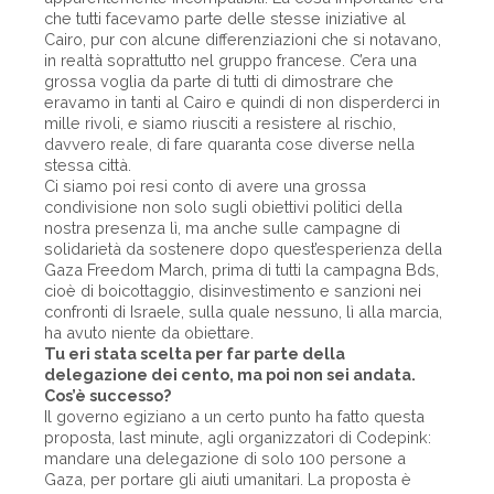
che tutti facevamo parte delle stesse iniziative al
Cairo, pur con alcune differenziazioni che si notavano,
in realtà soprattutto nel gruppo francese. C’era una
grossa voglia da parte di tutti di dimostrare che
eravamo in tanti al Cairo e quindi di non disperderci in
mille rivoli, e siamo riusciti a resistere al rischio,
davvero reale, di fare quaranta cose diverse nella
stessa città.
Ci siamo poi resi conto di avere una grossa
condivisione non solo sugli obiettivi politici della
nostra presenza lì, ma anche sulle campagne di
solidarietà da sostenere dopo quest’esperienza della
Gaza Freedom March, prima di tutti la campagna Bds,
cioè di boicottaggio, disinvestimento e sanzioni nei
confronti di Israele, sulla quale nessuno, lì alla marcia,
ha avuto niente da obiettare.
Tu eri stata scelta per far parte della
delegazione dei cento, ma poi non sei andata.
Cos’è successo?
Il governo egiziano a un certo punto ha fatto questa
proposta, last minute, agli organizzatori di Codepink:
mandare una delegazione di solo 100 persone a
Gaza, per portare gli aiuti umanitari. La proposta è