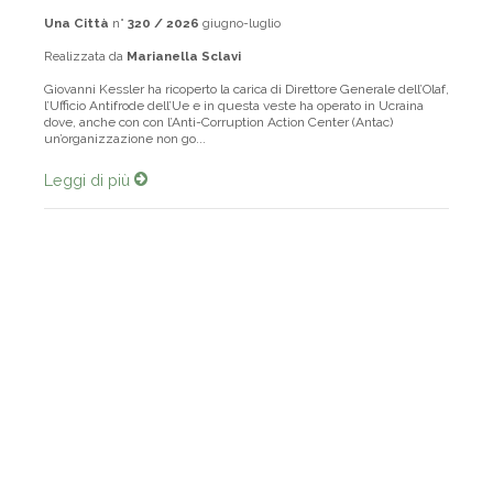
Una Città
n°
320 / 2026
giugno-luglio
Realizzata da
Marianella Sclavi
Giovanni Kessler ha ricoperto la carica di Direttore Generale dell’Olaf,
l’Ufficio Antifrode dell’Ue e in questa veste ha operato in Ucraina
dove, anche con con l’Anti-Corruption Action Center (Antac)
un’organizzazione non go...
Leggi di più