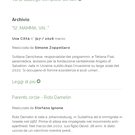
Vai al catalogo completo dei libri
Archivio
"SI', MAMMA, VAI..."
Una Città
n°
317 / 2026
marzo
Realizzata da
Simone Zoppellaro
Svitlana Danicheva, responsabile dei programmi, e Tetiana Fiial,
paramedica, lavorano per la fondazione caritatevole Angels of
Salvation, nata in Ucraina subito dopo l’invasione su larga scala del
2022. Si occupano di fornire assistenza e aiuti uman...
Leggi di più
Parents circle - Robi Damelin
Realizzata da
Stefano Ignone
Robi Damelin è nata a Johannesburg, in Sudafrica ed è immigrata in
Israele nel 1967. Prima di allora era impegnata nel movimento anti-
apartheid. Nel marzo del 2002, suo figlio David, 28 anni, è stato
ucciso da un cecchino mentre prest...