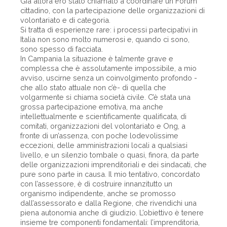
Già allora ero stato chiamato a coordinare un Forum
cittadino, con la partecipazione delle organizzazioni di
volontariato e di categoria.
Si tratta di esperienze rare: i processi partecipativi in
Italia non sono molto numerosi e, quando ci sono,
sono spesso di facciata.
In Campania la situazione è talmente grave e
complessa che è assolutamente impossibile, a mio
avviso, uscirne senza un coinvolgimento profondo -
che allo stato attuale non c’è- di quella che
volgarmente si chiama società civile. C’è stata una
grossa partecipazione emotiva, ma anche
intellettualmente e scientificamente qualificata, di
comitati, organizzazioni del volontariato e Ong, a
fronte di un’assenza, con poche lodevolissime
eccezioni, delle amministrazioni locali a qualsiasi
livello, e un silenzio tombale o quasi, finora, da parte
delle organizzazioni imprenditoriali e dei sindacati, che
pure sono parte in causa. Il mio tentativo, concordato
con l’assessore, è di costruire innanzitutto un
organismo indipendente, anche se promosso
dall’assessorato e dalla Regione, che rivendichi una
piena autonomia anche di giudizio. L’obiettivo è tenere
insieme tre componenti fondamentali: l’imprenditoria,