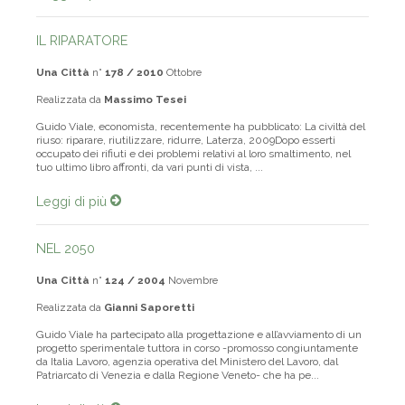
IL RIPARATORE
Una Città
n°
178 / 2010
Ottobre
Realizzata da
Massimo Tesei
Guido Viale, economista, recentemente ha pubblicato: La civiltà del
riuso: riparare, riutilizzare, ridurre, Laterza, 2009Dopo esserti
occupato dei rifiuti e dei problemi relativi al loro smaltimento, nel
tuo ultimo libro affronti, da vari punti di vista, ...
Leggi di più
NEL 2050
Una Città
n°
124 / 2004
Novembre
Realizzata da
Gianni Saporetti
Guido Viale ha partecipato alla progettazione e all’avviamento di un
progetto sperimentale tuttora in corso -promosso congiuntamente
da Italia Lavoro, agenzia operativa del Ministero del Lavoro, dal
Patriarcato di Venezia e dalla Regione Veneto- che ha pe...
Leggi di più