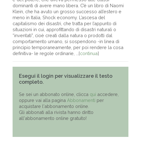
dominanti di avere mano libera. C’è un libro di Naomi
Klein, che ha avuto un grosso successo all’estero e
meno in Italia, Shock economy. L’ascesa del
capitalismo dei disastri, che tratta per l’appunto di
situazioni in cui, approfittando di disastri naturali o
“inventati”, cioè creati dalla natura o prodotti dal
comportamento umano, si sospendono -in linea di
principio temporaneamente, per poi rendere la cosa
definitiva- le regole ordinarie, ...[
continua
]
Esegui il login per visualizzare il testo
completo.
Se sei un abbonato online, clicca
qui
accedere,
oppure vai alla pagina
Abbonamenti
per
acquistare l'abbonamento online.
Gli abbonati alla rivista hanno diritto
all'abbonamento online gratuito!