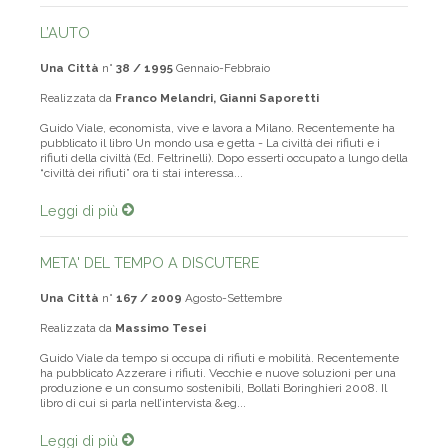
L’AUTO
Una Città
n°
38 / 1995
Gennaio-Febbraio
Realizzata da
Franco Melandri, Gianni Saporetti
Guido Viale, economista, vive e lavora a Milano. Recentemente ha
pubblicato il libro Un mondo usa e getta - La civiltà dei rifiuti e i
rifiuti della civiltà (Ed. Feltrinelli). Dopo esserti occupato a lungo della
“civiltà dei rifiuti” ora ti stai interessa...
Leggi di più
META' DEL TEMPO A DISCUTERE
Una Città
n°
167 / 2009
Agosto-Settembre
Realizzata da
Massimo Tesei
Guido Viale da tempo si occupa di rifiuti e mobilità. Recentemente
ha pubblicato Azzerare i rifiuti. Vecchie e nuove soluzioni per una
produzione e un consumo sostenibili, Bollati Boringhieri 2008. Il
libro di cui si parla nell’intervista &eg...
Leggi di più