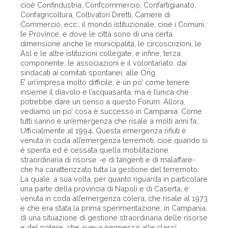
cioè Confindustria, Confcommercio, Confartigianato,
Confagricoltura, Coltivatori Diretti, Camere di
Commercio, ecc.; il mondo istituzionale, cioè i Comuni,
le Province, e dove le città sono di una certa
dimensione anche le municipalità, le circoscrizioni, le
Asl e le altre istituzioni collegate; e infine, terza
componente, le associazioni e il volontariato, dai
sindacati ai comitati spontanei, alle Ong.
E’ un’impresa molto difficile; è un po’ come tenere
insieme il diavolo e l’acquasanta, ma è l’unica che
potrebbe dare un senso a questo Forum. Allora,
vediamo un po’ cosa è successo in Campania. Come
tutti sanno è un’emergenza che risale a molti anni fa.
Ufficialmente al 1994. Questa emergenza rifiuti è
venuta in coda all’emergenza terremoti, cioè quando si
è spenta ed è cessata quella mobilitazione
straordinaria di risorse -e di tangenti e di malaffare-
che ha caratterizzato tutta la gestione del terremoto.
La quale, a sua volta, per quanto riguarda in particolare
una parte della provincia di Napoli e di Caserta, è
venuta in coda all’emergenza colera, che risale al 1973
e che era stata la prima sperimentazione, in Campania,
di una situazione di gestione straordinaria delle risorse
e del potere, che aveva permesso alle classi