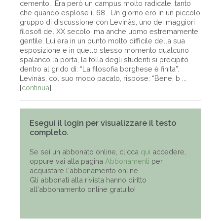
cemento… Era però un campus molto radicale, tanto
che quando esplose il 68… Un giorno ero in un piccolo
gruppo di discussione con Levinàs, uno dei maggiori
filosofi del XX secolo, ma anche uomo estremamente
gentile. Lui era in un punto molto difficile della sua
esposizione e in quello stesso momento qualcuno
spalancò la porta, la folla degli studenti si precipitò
dentro al grido di: “La filosofia borghese è finita”.
Levinàs, col suo modo pacato, rispose: “Bene, b ...
[
continua
]
Esegui il login per visualizzare il testo
completo.
Se sei un abbonato online, clicca
qui
accedere,
oppure vai alla pagina
Abbonamenti
per
acquistare l'abbonamento online.
Gli abbonati alla rivista hanno diritto
all'abbonamento online gratuito!