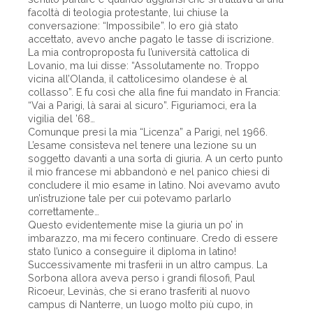
facoltà di teologia protestante, lui chiuse la
conversazione: “Impossibile”. Io ero già stato
accettato, avevo anche pagato le tasse di iscrizione.
La mia controproposta fu l’università cattolica di
Lovanio, ma lui disse: “Assolutamente no. Troppo
vicina all’Olanda, il cattolicesimo olandese è al
collasso”. E fu così che alla fine fui mandato in Francia:
“Vai a Parigi, là sarai al sicuro”. Figuriamoci, era la
vigilia del ’68…
Comunque presi la mia “Licenza” a Parigi, nel 1966.
L’esame consisteva nel tenere una lezione su un
soggetto davanti a una sorta di giuria. A un certo punto
il mio francese mi abbandonò e nel panico chiesi di
concludere il mio esame in latino. Noi avevamo avuto
un’istruzione tale per cui potevamo parlarlo
correttamente…
Questo evidentemente mise la giuria un po’ in
imbarazzo, ma mi fecero continuare. Credo di essere
stato l’unico a conseguire il diploma in latino!
Successivamente mi trasferii in un altro campus. La
Sorbona allora aveva perso i grandi filosofi, Paul
Ricoeur, Levinàs, che si erano trasferiti al nuovo
campus di Nanterre, un luogo molto più cupo, in