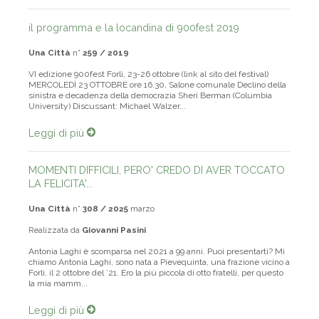
Leggi di più
il programma e la locandina di 900fest 2019
Una Città
n°
259 / 2019
VI edizione 900fest Forlì, 23-26 ottobre (link al sito del festival)
MERCOLEDÌ 23 OTTOBRE ore 16.30, Salone comunale Declino della
sinistra e decadenza della democrazia Sheri Berman (Columbia
University) Discussant: Michael Walzer...
Leggi di più
MOMENTI DIFFICILI, PERO' CREDO DI AVER TOCCATO
LA FELICITA'...
Una Città
n°
308 / 2025
marzo
Realizzata da
Giovanni Pasini
Antonia Laghi è scomparsa nel 2021 a 99 anni. Puoi presentarti? Mi
chiamo Antonia Laghi, sono nata a Pievequinta, una frazione vicino a
Forlì, il 2 ottobre del ’21. Ero la più piccola di otto fratelli, per questo
la mia mamm...