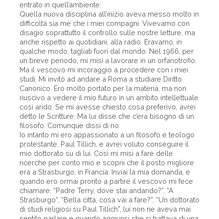
entrato in quell’ambiente.
Quella nuova disciplina all’inizio aveva messo molto in
difficoltà sia me che i miei compagni. Vivevamo con
disagio soprattutto il controllo sulle nostre letture, ma
anche rispetto ai quotidiani, alla radio. Eravamo, in
qualche modo, tagliati fuori dal mondo. Nel 1966, per
un breve periodo, mi misi a lavorare in un orfanotrofio.
Ma il vescovo mi incoraggiò a procedere con i miei
studi. Mi invitò ad andare a Roma a studiare Diritto
Canonico. Ero molto portato per la materia, ma non
riuscivo a vedere il mio futuro in un ambito intellettuale
così arido. Se mi avesse chiesto cosa preferivo, avrei
detto le Scritture. Ma lui disse che c’era bisogno di un
filosofo. Comunque dissi di no.
Io intanto mi ero appassionato a un filosofo e teologo
protestante, Paul Tillich, e avrei voluto conseguire il
mio dottorato su di lui. Così mi misi a fare delle
ricerche per conto mio e scoprii che il posto migliore
era a Strasburgo, in Francia. Inviai la mia domanda, e
quando ero ormai pronto a partire il vescovo mi fece
chiamare: “Padre Terry, dove stai andando?”. “A
Strasburgo”, “Bella città, cosa vai a fare?”, “Un dottorato
di studi religiosi su Paul Tillich”, lui non ne aveva mai
sentito parlare e quando aggiunsi che si trattava di una