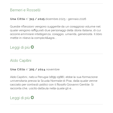
Leggi di più
Berneri e Rosselli
Una Città
n°
315 / 2025
dicembre 2025 - gennaio 2026
Queste riflessioni vengono suggerite da un coraggioso volume nel
quale vengono raffigurati due personaggi della storia italiana, di cui
occorre ammirare intelligenza, coraggio, umanità, generosità. Il libro
mette in rilievo la complicit&agra...
Leggi di più
Aldo Capitini
Una Città
n°
305 / 2024
novembre
Aldo Capitini, nato a Perugia (1899-1968), ebbe la sua formazione
universitaria presso la Scuola Normale di Pisa, dalla quale venne
cacciato per contrasti politici con il filosofo Giovanni Gentile. Si
racconta che, uscito dall’aula nella quale gli e...
Leggi di più