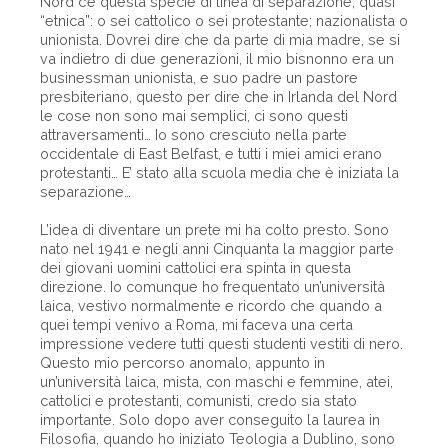
Nord c’è questa specie di linea di separazione, quasi
“etnica”: o sei cattolico o sei protestante; nazionalista o
unionista. Dovrei dire che da parte di mia madre, se si
va indietro di due generazioni, il mio bisnonno era un
businessman unionista, e suo padre un pastore
presbiteriano, questo per dire che in Irlanda del Nord
le cose non sono mai semplici, ci sono questi
attraversamenti… Io sono cresciuto nella parte
occidentale di East Belfast, e tutti i miei amici erano
protestanti… E’ stato alla scuola media che è iniziata la
separazione…
L’idea di diventare un prete mi ha colto presto. Sono
nato nel 1941 e negli anni Cinquanta la maggior parte
dei giovani uomini cattolici era spinta in questa
direzione. Io comunque ho frequentato un’università
laica, vestivo normalmente e ricordo che quando a
quei tempi venivo a Roma, mi faceva una certa
impressione vedere tutti questi studenti vestiti di nero.
Questo mio percorso anomalo, appunto in
un’università laica, mista, con maschi e femmine, atei,
cattolici e protestanti, comunisti, credo sia stato
importante. Solo dopo aver conseguito la laurea in
Filosofia, quando ho iniziato Teologia a Dublino, sono