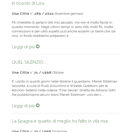
In ricordo di Lisa
Una Città
n°
289 / 2022
dicembre-gennaio
Mi chiedete di parlarvi del mio passato, ma non è molto facile in
questo momento. Negli ultimi tempi si sono rotti molti fili, molte
connessioni e per certi aspetti può anche essere un bene che sia
così, in fondo dobbiamo prepararci a...
Leggi di più
QUEL SILENZIO...
Una Città
n°
71 / 1998
Ottobre
E’ uscito in questi giorni nelle librerie Il guardiano. Marek Edelman
racconta, a cura di Rudi Assuntino e Wlodek Goldkorn per le
edizioni Sellerio nella collana "Fine secolo" diretta da Adriano Sofri.
Ne pubblichiamo alcuni brani.Marek Edelman, uno dei c...
Leggi di più
La Spagna è quanto di meglio ho fatto in vita mia