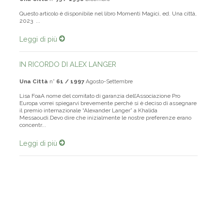
Una Città
n°
73 / 1998
Dicembre
Questo articolo è disponibile nel libro Momenti Magici, ed. Una città,
2023 ...
Leggi di più
IN RICORDO DI ALEX LANGER
Una Città
n°
61 / 1997
Agosto-Settembre
Lisa FoaA nome del comitato di garanzia dell’Associazione Pro
Europa vorrei spiegarvi brevemente perché si è deciso di assegnare
il premio internazionale “Alexander Langer” a Khalida
Messaoudi.Devo dire che inizialmente le nostre preferenze erano
concentr...
Leggi di più