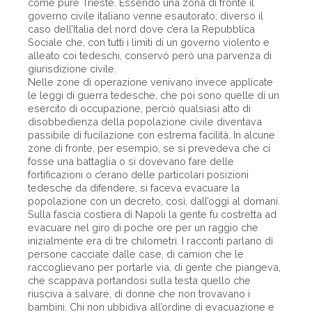
come pure Trieste. Essendo una zona di fronte il
governo civile italiano venne esautorato; diverso il
caso dell’Italia del nord dove c’era la Repubblica
Sociale che, con tutti i limiti di un governo violento e
alleato coi tedeschi, conservò però una parvenza di
giurisdizione civile.
Nelle zone di operazione venivano invece applicate
le leggi di guerra tedesche, che poi sono quelle di un
esercito di occupazione, perciò qualsiasi atto di
disobbedienza della popolazione civile diventava
passibile di fucilazione con estrema facilità. In alcune
zone di fronte, per esempio, se si prevedeva che ci
fosse una battaglia o si dovevano fare delle
fortificazioni o c’erano delle particolari posizioni
tedesche da difendere, si faceva evacuare la
popolazione con un decreto, così, dall’oggi al domani.
Sulla fascia costiera di Napoli la gente fu costretta ad
evacuare nel giro di poche ore per un raggio che
inizialmente era di tre chilometri. I racconti parlano di
persone cacciate dalle case, di camion che le
raccoglievano per portarle via, di gente che piangeva,
che scappava portandosi sulla testa quello che
riusciva a salvare, di donne che non trovavano i
bambini. Chi non ubbidiva all’ordine di evacuazione e