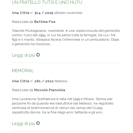
UN FRATELLO TUTSI E UNO HUTU
Una Città
n°
314 / 2025
ottobre-novembre
Realizzata da
Bettina Foa
Yolande Mukagasana, rwandese, è una sopravvissuta del genocidio
contro i tutsi del 1994, in cui ha perso tutta la famiglia, tra cui i tre
figli e il marito. All’epoca faceva l’infermiera in un ambulatorio. Dopo
il genocidio ha trascorso...
Leggi di più
MEMORIAL
Una Città
n°
281 / 2022
febbraio
Realizzata da
Niccolò Pianciola
Irina Lazarevna Scerbakova è nata nel 1949 a Mosca. Storica per
passione fin da quando era traduttrice dal tedesco, ha registrato
centinaia di testimonianze di reduci dai campi del Gulag,
soprattutto donne, tra la fine degli anni Settanta e gli ann...
Leggi di più