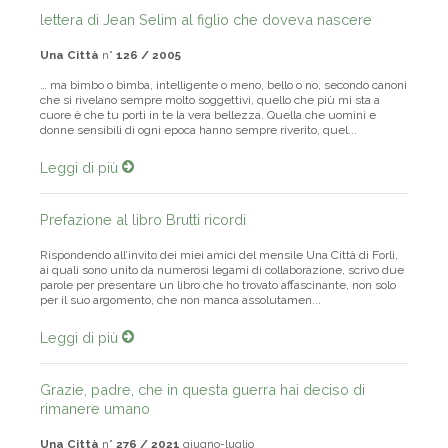
lettera di Jean Selim al figlio che doveva nascere
Una Città
n°
126 / 2005
… ma bimbo o bimba, intelligente o meno, bello o no, secondo canoni
che si rivelano sempre molto soggettivi, quello che più mi sta a
cuore è che tu porti in te la vera bellezza. Quella che uomini e
donne sensibili di ogni epoca hanno sempre riverito, quel...
Leggi di più
Prefazione al libro Brutti ricordi
Rispondendo all’invito dei miei amici del mensile Una Città di Forlì,
ai quali sono unito da numerosi legami di collaborazione, scrivo due
parole per presentare un libro che ho trovato affascinante, non solo
per il suo argomento, che non manca assolutamen...
Leggi di più
Grazie, padre, che in questa guerra hai deciso di
rimanere umano
Una Città
n°
276 / 2021
giugno-luglio