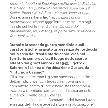
presso la facoltà di Sociologia dell’università Federico
II di Napoli. Ha pubblicato
Mediatori
, Rosenberg &
Sellier, Torino 1980;
A Eboli
, Marsilio, Venezia 1990;
Donne, uomini, famiglie, Napoli,
L’ancora del
Mediterraneo, Napoli 1999;
Terra bruciata. Le stragi
naziste sul fronte meridionale
, L’ancora del
Mediterraneo, Napoli 2003; fa parte della direzione di
Quaderni storici.
Durante la seconda guerra mondiale quali
caratteristiche ha avuto la presenza dei tedeschi
nella zona del fronte meridionale, cioè nel
territorio compreso tra il luogo dello sbarco
alleato del 9 settembre del 1943, il golfo di
Salerno, e la linea di fortificazione Gustav, da
Minturno a Cassino?
Gli alleati sbarcarono il giorno successivo alla firma
dell’armistizio, per cui i tedeschi si trovarono a
combattere contro di loro e nello stesso tempo a
occupare il territorio, coincidenza che sicuramente
aumentò il livello della violenza.
Tutta questa zona della Campania e del basso Lazio
era stata definita dai tedeschi “zona di occupazione”,