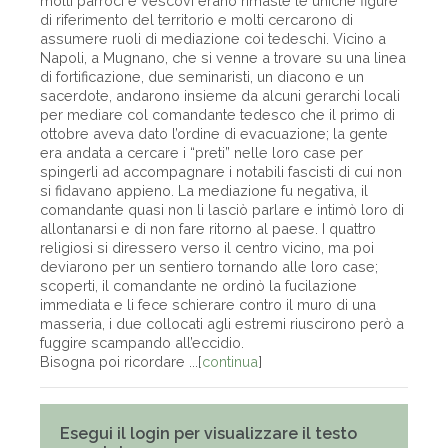
molti parroci e vescovi erano rimaste le uniche figure
di riferimento del territorio e molti cercarono di
assumere ruoli di mediazione coi tedeschi. Vicino a
Napoli, a Mugnano, che si venne a trovare su una linea
di fortificazione, due seminaristi, un diacono e un
sacerdote, andarono insieme da alcuni gerarchi locali
per mediare col comandante tedesco che il primo di
ottobre aveva dato l’ordine di evacuazione; la gente
era andata a cercare i “preti” nelle loro case per
spingerli ad accompagnare i notabili fascisti di cui non
si fidavano appieno. La mediazione fu negativa, il
comandante quasi non li lasciò parlare e intimò loro di
allontanarsi e di non fare ritorno al paese. I quattro
religiosi si diressero verso il centro vicino, ma poi
deviarono per un sentiero tornando alle loro case;
scoperti, il comandante ne ordinò la fucilazione
immediata e li fece schierare contro il muro di una
masseria, i due collocati agli estremi riuscirono però a
fuggire scampando all’eccidio.
Bisogna poi ricordare ...[
continua
]
Esegui il login per visualizzare il testo