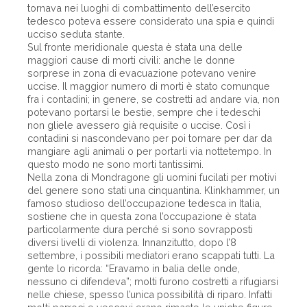
tornava nei luoghi di combattimento dell’esercito
tedesco poteva essere considerato una spia e quindi
ucciso seduta stante.
Sul fronte meridionale questa è stata una delle
maggiori cause di morti civili: anche le donne
sorprese in zona di evacuazione potevano venire
uccise. Il maggior numero di morti è stato comunque
fra i contadini; in genere, se costretti ad andare via, non
potevano portarsi le bestie, sempre che i tedeschi
non gliele avessero già requisite o uccise. Così i
contadini si nascondevano per poi tornare per dar da
mangiare agli animali o per portarli via nottetempo. In
questo modo ne sono morti tantissimi.
Nella zona di Mondragone gli uomini fucilati per motivi
del genere sono stati una cinquantina. Klinkhammer, un
famoso studioso dell’occupazione tedesca in Italia,
sostiene che in questa zona l’occupazione è stata
particolarmente dura perché si sono sovrapposti
diversi livelli di violenza. Innanzitutto, dopo l’8
settembre, i possibili mediatori erano scappati tutti. La
gente lo ricorda: “Eravamo in balia delle onde,
nessuno ci difendeva”; molti furono costretti a rifugiarsi
nelle chiese, spesso l’unica possibilità di riparo. Infatti