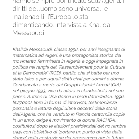
hanno sempre pontificato sull’Algeria. I
diritti dell’uomo sono universali e
inalienabili, l’Europa lo sta
dimenticando. Intervista a Khalida
Messaoudi.
Khalida Messaoudi, classe 1958, per anni insegnante di
matematica ad Algeri, è una protagonista storica del
movimento femminista in Algeria e oggi impegnata in
politica nei ranghi del "Rassemblement pour la Culture
et la Démocratie" (RCD), partito che si batte per uno
stato laico e per uguali diritti civili per uomini e donne.
Condannata a morte dai Gruppi Islamici Armati (GIA)
nel giugno 1993, vive da allora in clandestinità nel suo
paese. Autrice di Una donna in piedi (Mondadori, 1996,
lit.27000), libro in forma di intervista, testimonianza
personale e lettura degli ultimi decenni della storia
dell’Algeria, che ha venduto in Francia centomila copie
in un anno, dirige il movimento di donne RACHDA,
costituitosi dopo le elezioni presidenziali del novembre
1995 con l’obiettivo di "portare un punto di vista delle
donne" nella costruzione del programma per le future