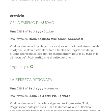
Vai al catalogo completo dei libri
Archivio
CE LA FAREMO DI NUOVO
Una Città
n°
62 / 1997
Ottobre
Realizzata da
Maria Assunta Mini, Gianni Saporetti
Khalida Messaoudi, protagonista storica del movimento femminista
in Algeria, è stata eletta deputata alle elezioni legislative del 5
giugno scorso nelle liste del "Rassemblement pour la culture et la
démocratie" (Rcd), partito che si batte per uno ...
Leggi di più
LA FIEREZZA RITROVATA
Una Città
n°
81 / 1999
Novembre
Realizzata da
Elena Laurenzi, Pia Ranzato
Khalida Messaoudi, deputata algerina, è dirigente dell’Rcd,
Raggruppamento per la cultura e la democrazia, e di Rachda,