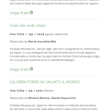
organizzazione femminile per la difesa delle donne contro i soprusi
del Codice della famiglia algerino.Vorremmo approfondire le ragioni...
Leggi di più
Colei che vede chiaro
Una Città
n°
251 / 2018
agosto-settembre
Realizzata da
Maria Assunta Mini
Khalida Messaoudi, classe 1958, per anni insegnante di matematica
ad Algeri, è una protagonista del movimento femminista algerino.
Condannata a morte dai Gruppi Islamici Armati (Gia) nel giugno 1993,
ha vissuto per qualche anno in clandestinit&agra...
Leggi di più
L’ALGERIA FORSE HA SALVATO IL MONDO...
Una Città
n°
99 / 2001
Ottobre
Realizzata da
Monica Marino, Gianni Saporetti
Khalida Messaoudi, algerina, femminista e militante democratica,