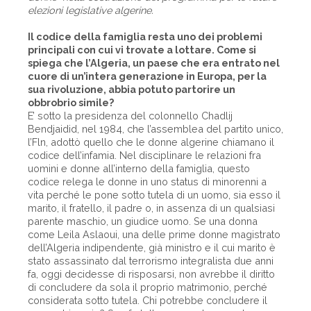
elezioni legislative algerine.
Il codice della famiglia resta uno dei problemi
principali con cui vi trovate a lottare. Come si
spiega che l’Algeria, un paese che era entrato nel
cuore di un’intera generazione in Europa, per la
sua rivoluzione, abbia potuto partorire un
obbrobrio simile?
E’ sotto la presidenza del colonnello Chadlij
Bendjaidid, nel 1984, che l’assemblea del partito unico,
l’Fln, adottò quello che le donne algerine chiamano il
codice dell’infamia. Nel disciplinare le relazioni fra
uomini e donne all’interno della famiglia, questo
codice relega le donne in uno status di minorenni a
vita perché le pone sotto tutela di un uomo, sia esso il
marito, il fratello, il padre o, in assenza di un qualsiasi
parente maschio, un giudice uomo. Se una donna
come Leila Aslaoui, una delle prime donne magistrato
dell’Algeria indipendente, già ministro e il cui marito è
stato assassinato dal terrorismo integralista due anni
fa, oggi decidesse di risposarsi, non avrebbe il diritto
di concludere da sola il proprio matrimonio, perché
considerata sotto tutela. Chi potrebbe concludere il