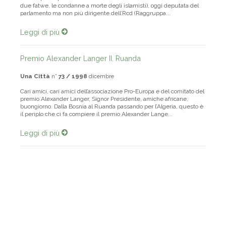
da sempre in prima fila nella lotta contro l’islamismo (il che le costò
due fatwe, le condanne a morte degli islamisti), oggi deputata del
parlamento ma non più dirigente dell’Rcd (Raggruppa...
Leggi di più
Premio Alexander Langer II. Ruanda
Una Città
n°
73 / 1998
dicembre
Cari amici, cari amici dell’associazione Pro-Europa e del comitato del
premio Alexander Langer, Signor Presidente, amiche africane,
buongiorno. Dalla Bosnia al Ruanda passando per l’Algeria, questo è
il periplo che ci fa compiere il premio Alexander Lange...
Leggi di più