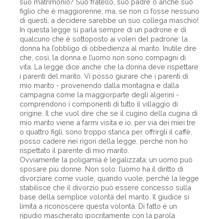
suo matrimonio? Suo fratello, suo padre o anche suo
figlio che è maggiorenne, ma, se non ci fosse nessuno
di questi, a decidere sarebbe un suo collega maschio!
In questa legge si parla sempre di un padrone e di
qualcuno che è sottoposto ai voleri del padrone: la
donna ha l’obbligo di obbedienza al marito. Inutile dire
che, così, la donna e l’uomo non sono compagni di
vita. La legge dice anche che la donna deve rispettare
i parenti del marito. Vi posso giurare che i parenti di
mio marito - provenendo dalla montagna e dalla
campagna come la maggiorparte degli algerini -
comprendono i componenti di tutto il villaggio di
origine. Il che vuol dire che se il cugino della cugina di
mio marito viene a farmi visita e io, per via dei miei tre
o quattro figli, sono troppo stanca per offrirgli il caffè,
posso cadere nei rigori della legge, perché non ho
rispettato il parente di mio marito.
Ovviamente la poligamia è legalizzata: un uomo può
sposare più donne. Non solo: l’uomo ha il diritto di
divorziare come vuole, quando vuole, perché la legge
stabilisce che il divorzio può essere concesso sulla
base della semplice volontà del marito. Il giudice si
limita a riconoscere questa volontà. Di fatto è un
ripudio mascherato ipocritamente con la parola