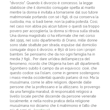
"divorzio". Quando il divorzio è concesso, la legge
stabilisce che il domicilio coniugale spetta al marito
mentre la donna è invitata a tornarsene dal suo tutore
matrimoniale portando con sé i figli, di cui conserva la
custodia, ma, si badi bene, non la patria potestà. Così,
nel caso non abbia più alcun tutore o questi sia troppo
povero per accoglierla, la donna si ritrova sulla strada.
Una donna magistrato ci ha informate che nel corso
del 1995, nel solo dipartimento di Orano, mille donne
sono state sbattute per strada, espulse dal domicilio
coniugale dopo il divorzio, e 850 di loro con i propri
bambini. Se pensiamo che da noi ogni famiglia ha in
media 7 figli... Per dare un’idea dell’ampiezza del
fenomeno, ricordo che l’Algeria ha ben 48 dipartimenti.
Sgombero subito il campo da un equivoco: cioè, che
questo codice sia l’islam, come in genere sostengono
i mass-media occidentali quando parlano di noi. Ma la
musulmana, come le altre religioni, dipende dalle
persone che la professano e la utilizzano. Io provengo
da una famiglia marabut, di responsabili religiosi a
livello locale perché discende da persone venerate
localmente, e nella nostra pratica della religione
musulmana noi diciamo che il matrimonio è l’atto che