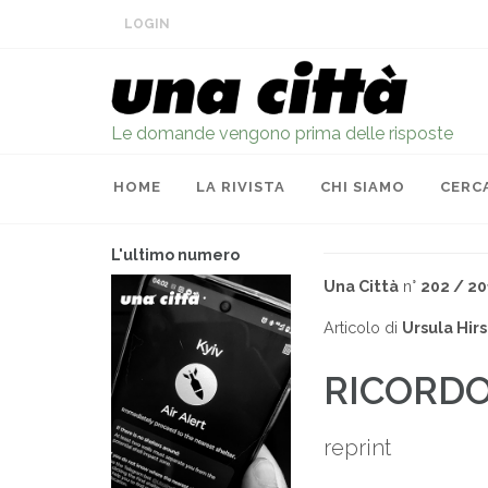
LOGIN
Le domande vengono prima delle risposte
HOME
LA RIVISTA
CHI SIAMO
CERC
L'ultimo numero
Una Città
n°
202 / 20
Articolo di
Ursula Hi
RICORDO
reprint