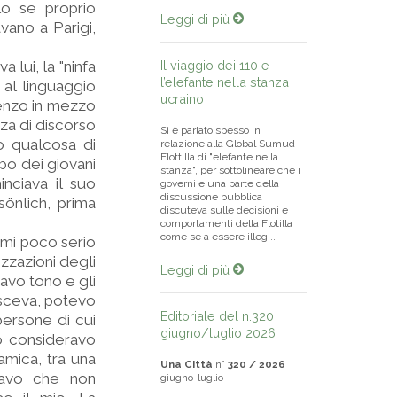
lo se proprio
Leggi di più
vano a Parigi,
 lui, la "ninfa
Il viaggio dei 110 e
l’elefante nella stanza
 al linguaggio
ucraino
Renzo in mezzo
za di discorso
Si è parlato spesso in
o qualcosa di
relazione alla Global Sumud
Flottilla di "elefante nella
po dei giovani
stanza", per sottolineare che i
nciava il suo
governi e una parte della
discussione pubblica
önlich, prima
discuteva sulle decisioni e
comportamenti della Flotilla
come se a essere illeg...
rmi poco serio
izzazioni degli
Leggi di più
iavo tono e gli
osceva, potevo
Editoriale del n.320
ersone di cui
giugno/luglio 2026
o consideravo
amica, tra una
Una Città
n°
320 / 2026
tavo che non
giugno-luglio