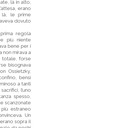
e, là in alto,
l’attesa, erano
e là, le prime
i aveva dovuto
 prima regola
re più niente
ava bene per i
a non mirava a
 totale, forse
orse bisognava
on Ossietzky,
onfino, bensì
minoso a tanti
acrifici, l’uno
tanza spesso,
de scanzonate
 più estraneo
onvinceva. Un
’erano sopra il
anale da pochi