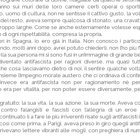
nno sui muri delle loro camere certi operai o sport
, uomo di cultura, non ne sentisse il cattivo gusto, la vo
 del resto, aveva sempre qualcosa di stonato, una cravatt
 troppo larghe. Come se anche esternamente volesse esp
o di ogni rispettabilità, compresa la propria.
in Spagna, io ero già in Italia. Non conosco i partico
o, molti anni dopo, avrei potuto chiederli, non l’ho più f
ella sua persona mi si sono fusi in un’immagine di grande b
ventato antifascista per ragioni diverse, ma quasi tut
e cosa lasciavamo dietro di noi, il sentire qualche volta
nsieme l’impegno morale austero che ci ordinava di contin
 invece era antifascista non per ragionamento né pe
 era per vitalità, per non poter essere diversamente, pe
o gratuito: la sua vita, la sua azione, la sua morte. Aveva
ontro falangisti e fascisti con l’allegria di un eroe 
tinuato lì a fare le più irriverenti risate sugli antifascisti
così come prima, a Parigi, aveva preso in giro quegli antif
ivevano lettere vibranti alle mogli, con preghiera di num