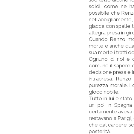
soldi, come ne ha
possibile che Renzo
nell’abbigliamento,
giacca con spalle
allegra presa in gir
Quando Renzo morì 
morte e anche quand
sua morte i tratti d
Ognuno di noi è di
comune il sapere ch
decisione presa e i
intrapresa. Renzo
purezza morale. Lo
gioco nobile.
Tutto in lui è stat
un po’ in Spagna c
certamente aveva con
restavano a Parigi, 
che dal carcere scr
posterità.