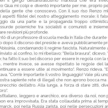
eri il gergo dell’antifascismo marxista che era inve
zo Giua mi colpì e diventò importante per me, proprio p
 della gente che conoscevo. Con il suo riso Renzo mi
 aspetti filistei del nostro atteggiamento morale: il fals
gio da una parte e la propaganda troppo ottimistica d
assurde polemiche tra socialisti e comunisti e insiem
re revisioni più profonde.
tò di un professore di scuola media in Italia che durante
ato dopo il discorso del preside e aveva pubblicamente p
Abissinia, condannando il regime fascista. Naturalmente 
nviato al confino. Io mi ribellavo: "Bella bravura”, dicevo,
o; ha fatto il suo bel discorso per essere in regola con l
 mentre invece, se avesse rispettato le regole del lav
tinuare a essere utile al movimento”. Renzo rideva. "E
ava. "Com’è importante il vostro linguaggio! Vale più uno
 vostra sapiente rete di illegali che non aprono bocca m
’orecchio dell’altro. Alla lunga, a forza di stare zitti, d
oro”.
t’italiano, leggero e anarchico, era diverso da noi, non 
non era improvvisata. Era stata collaudata prima al tem
ismarck, poi nella Russia zarista, poi nelle persecuzioni a