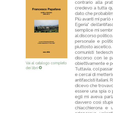
contrario alla pr
credevo a tutta que
dato che probabilme
Più avanti mi parlò 
Egeria” dell’antifa
semplice mi sembra
al discorso politic
personale e politi
piuttosto ascetico.
comunisti tedesch
discorso con le pa
obiettivamente e p
Vai al catalogo completo
dei libri
Tuttavia, col pass
e cercai di metterl
antifascisti italian
dicevo che trovavo 
essere una spia o 
egli mi aveva parl
davvero così stupi
chiacchierona e 