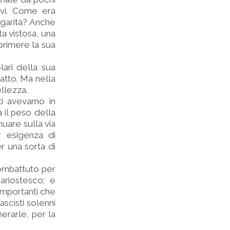
ivi. Come era
lgarità? Anche
a vistosa, una
rimere la sua
lari della sua
atto. Ma nella
ellezza.
ti avevamo in
 il peso della
uare sulla via
r esigenza di
r una sorta di
 combattuto per
ariostesco; e
 importanti che
ascisti solenni
erarle, per la