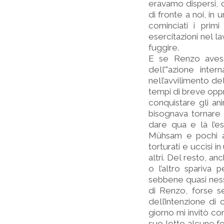
eravamo dispersi, d
di fronte a noi, in 
cominciati i primi
esercitazioni nel l
fuggire.
E se Renzo avesse
dell’"azione inte
nell’avvilimento de
tempi di breve opp
conquistare gli an
bisognava tornare 
dare qua e là l’e
Mühsam e pochi al
torturati e uccisi
altri. Del resto, an
o l’altro spariva
sebbene quasi nes
di Renzo, forse s
dell’intenzione d
giorno mi invitò co
suo letto alcune fo