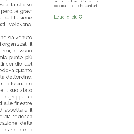
surrogata. Flavia Chiavelli si
essa la classe
occupa di politiche sanitari...
perdite gravi;
Leggi di più
 nell’illusione
sti volevano,
che sia venuto
 organizzati, il
fermi, nessuno
 mio punto più
l’incendio del
ccedeva quanto
a dell’ordine,
te allucinante
e il suo stato
a un gruppo di
i alle finestre
d aspettare il
peraia tedesca
ocazione della
Lentamente ci