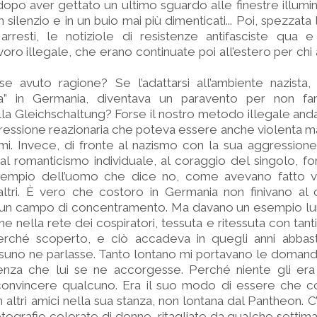
opo aver gettato un ultimo sguardo alle finestre illuminat
un silenzio e in un buio mai più dimenticati... Poi, spezzata 
 arresti, le notiziole di resistenze antifasciste qua 
avoro illegale, che erano continuate poi all’estero per ch
 avuto ragione? Se l’adattarsi all’ambiente nazista,
rna” in Germania, diventava un paravento per non fa
lla Gleichschaltung? Forse il nostro metodo illegale and
ressione reazionaria che poteva essere anche violenta m
imi. Invece, di fronte al nazismo con la sua aggressione
al romanticismo individuale, al coraggio del singolo, f
sempio dell’uomo che dice no, come avevano fatto v
tri. È vero che costoro in Germania non finivano al c
 in un campo di concentramento. Ma davano un esempio lu
che nella rete dei cospiratori, tessuta e ritessuta con tanti s
 perché scoperto, e ciò accadeva in quegli anni abbas
suno ne parlasse. Tanto lontano mi portavano le doman
enza che lui se ne accorgesse. Perché niente gli era
i convincere qualcuno. Era il suo modo di essere che c
n altri amici nella sua stanza, non lontana dal Pantheon. C
tografie colorate di donne, ritagliate da qualche settim