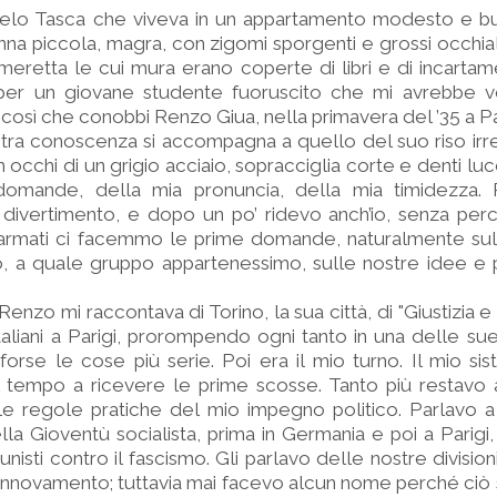
elo Tasca che viveva in un appartamento modesto e bu
a piccola, magra, con zigomi sporgenti e grossi occhiali
ameretta le cui mura erano coperte di libri e di incartam
 per un giovane studente fuoruscito che mi avrebbe vo
Fu così che conobbi Renzo Giua, nella primavera del ’35 a Pa
stra conoscenza si accompagna a quello del suo riso irre
 occhi di un grigio acciaio, sopracciglia corte e denti luc
domande, della mia pronuncia, della mia timidezza.
 divertimento, e dopo un po’ ridevo anch’io, senza per
sarmati ci facemmo le prime domande, naturalmente sull
o, a quale gruppo appartenessimo, sulle nostre idee e p
Renzo mi raccontava di Torino, la sua città, di "Giustizia e 
 italiani a Parigi, prorompendo ogni tanto in una delle su
orse le cose più serie. Poi era il mio turno. Il mio si
 tempo a ricevere le prime scosse. Tanto più restavo a
lle regole pratiche del mio impegno politico. Parlavo 
lla Gioventù socialista, prima in Germania e poi a Parigi,
sti contro il fascismo. Gli parlavo delle nostre division
i rinnovamento; tuttavia mai facevo alcun nome perché ciò