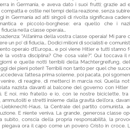
ra in Germania, e aveva dato i suoi frutti; grazie ad 
 compatta e ostile nei tempi della reazione, senza subire 
i in Germania ad atti singoli di rivolta significava cadere
 romantica e piccolo-borghese: era quello che i nazi
 fiducia nella classe operaia...
zienza: "All’anima della vostra classe operaia! Mi pare 
 un po’ di fiducia... Dodici milioni di socialisti e comunisti
to operaio d’Europa... e poi viene Hitler e tutti stanno 
 la vostra disciplina? Che cosa vale?”. Qui toccava il
iorni e quelle notti terribili della Machtergreifung, del
ggi dei pieni poteri! Terribili non tanto per quel che su
ccedeva: l’attesa prima solenne, poi pacata, poi sgoment
enire, di reagire, di metterci in marcia noi. Quella not
olata nazista davanti al balcone del governo con Hitler 
ì. E noi, mio fratello e io, con le nostre biciclette, tr
ammutoliti e stretti insieme dalla gravità dell’ora, davant
l-Liebknecht-Haus, la Centrale del partito comunista, a
luzione. E niente veniva. La grande, generosa classe o
 subìto, conscia della propria responsabilità, la prov
, piegava ora il capo come un povero Cristo in croce. 