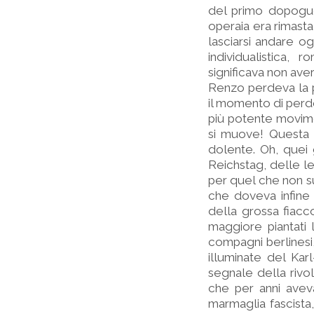
del primo dopoguer
operaia era rimasta
lasciarsi andare ogg
individualistica,
significava non aver
Renzo perdeva la pa
il momento di perdere
più potente movimen
si muove! Questa è
dolente. Oh, quei g
Reichstag, delle le
per quel che non su
che doveva infine v
della grossa fiacc
maggiore piantati l
compagni berlinesi, 
illuminate del Kar
segnale della rivo
che per anni aveva
marmaglia fascista