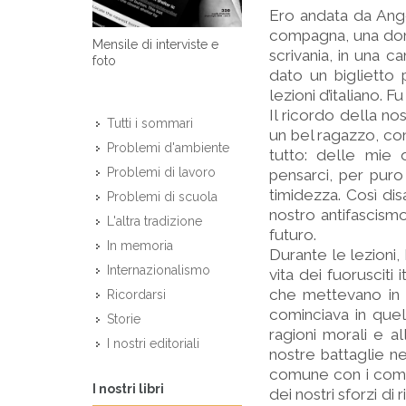
Ero andata da Ang
compagna, una donn
Mensile di interviste e
scrivania, in una c
foto
dato un biglietto
lezioni d’italiano. 
Il ricordo della no
Tutti i sommari
un bel ragazzo, con
Problemi d'ambiente
tutto: delle mie 
Problemi di lavoro
pensarci, per puro
timidezza. Così di
Problemi di scuola
nostro antifascism
L'altra tradizione
futuro.
In memoria
Durante le lezioni, 
Internazionalismo
vita dei fuorusciti
che mettevano in f
Ricordarsi
cominciava in quel
Storie
ragioni morali e a
I nostri editoriali
nostre battaglie ne
comune con i comuni
I nostri libri
dei nostri sforzi d