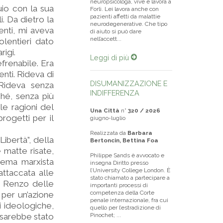
neuropsicologa, vive e lavora a
io con la sua
Forlì. Lei lavora anche con
pazienti affetti da malattie
. Da dietro la
neurodegenerative. Che tipo
enti, mi aveva
di aiuto si può dare
nell’accett...
lentieri dato
rigi.
Leggi di più
frenabile. Era
enti. Rideva di
DISUMANIZZAZIONE E
 Rideva senza
INDIFFERENZA
ché, senza più
e ragioni del
Una Città
n°
320 / 2026
rogetti per il
giugno-luglio
Realizzata da
Barbara
Libertà”, della
Bertoncin, Bettina Foa
e matte risate,
Philippe Sands è avvocato e
stema marxista
insegna Diritto presso
l’University College London. È
ttaccata alle
stato chiamato a partecipare a
a Renzo delle
importanti processi di
competenza della Corte
 per un’azione
penale internazionale, fra cui
i ideologiche,
quello per l’estradizione di
 sarebbe stato
Pinochet; ...