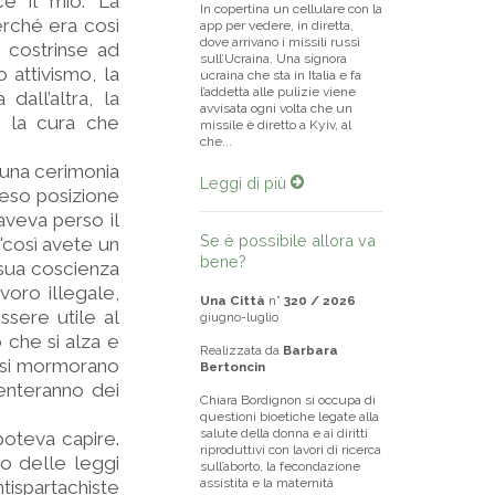
ce il mio. La
In copertina un cellulare con la
erché era così
app per vedere, in diretta,
dove arrivano i missili russi
 costrinse ad
sull’Ucraina. Una signora
o attivismo, la
ucraina che sta in Italia e fa
l’addetta alle pulizie viene
all’altra, la
avvisata ogni volta che un
e la cura che
missile è diretto a Kyiv, al
che...
 una cerimonia
Leggi di più
reso posizione
aveva perso il
Se è possibile allora va
 "così avete un
bene?
a sua coscienza
oro illegale,
Una Città
n°
320 / 2026
ssere utile al
giugno-luglio
 che si alza e
Realizzata da
Barbara
a si mormorano
Bertoncin
iventeranno dei
Chiara Bordignon si occupa di
questioni bioetiche legate alla
salute della donna e ai diritti
poteva capire.
riproduttivi con lavori di ricerca
po delle leggi
sull’aborto, la fecondazione
assistita e la maternità
ntispartachiste