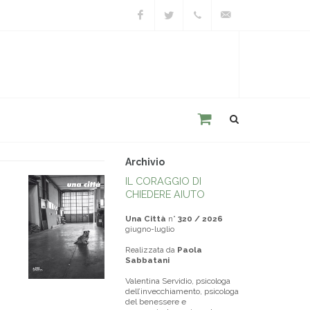
Facebook
Twitter
+39
unacitta@unacitta.o
0543
21422
Archivio
IL CORAGGIO DI
CHIEDERE AIUTO
Una Città
n°
320 / 2026
giugno-luglio
Realizzata da
Paola
Sabbatani
Valentina Servidio, psicologa
dell’invecchiamento, psicologa
del benessere e