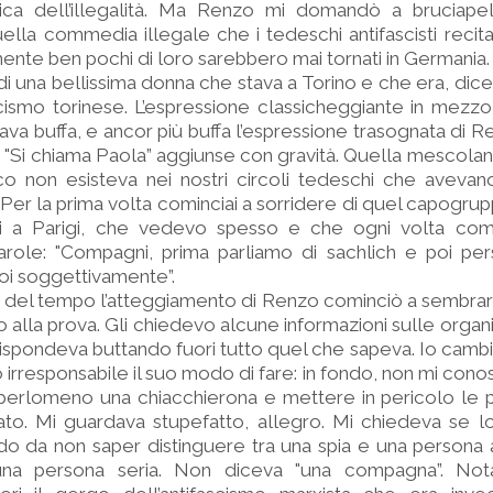
atica dell’illegalità. Ma Renzo mi domandò a bruciape
lla commedia illegale che i tedeschi antifascisti recita
nte ben pochi di loro sarebbero mai tornati in Germania.
di una bellissima donna che stava a Torino e che era, diceva
scismo torinese. L’espressione classicheggiante in mezzo
va buffa, e ancor più buffa l’espressione trasognata di 
o. "Si chiama Paola” aggiunse con gravità. Quella mescolan
co non esisteva nei nostri circoli tedeschi che avevan
 Per la prima volta cominciai a sorridere di quel capogrup
i a Parigi, che vedevo spesso e che ogni volta comi
role: "Compagni, prima parliamo di sachlich e poi pers
oi soggettivamente”.
ar del tempo l’atteggiamento di Renzo cominciò a sembra
o alla prova. Gli chiedevo alcune informazioni sulle organ
i. Rispondeva buttando fuori tutto quel che sapeva. Io camb
irresponsabile il suo modo di fare: in fondo, non mi con
perlomeno una chiacchierona e mettere in pericolo le p
ato. Mi guardava stupefatto, allegro. Mi chiedeva se l
do da non saper distinguere tra una spia e una persona 
una persona seria. Non diceva "una compagna”. No