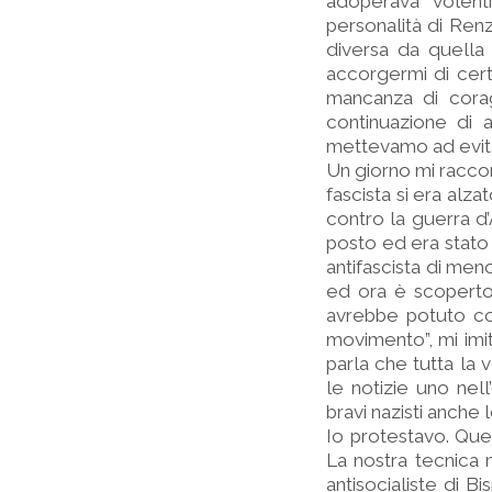
adoperava volenti
personalità di Ren
diversa da quella
accorgermi di certi
mancanza di corag
continuazione di 
mettevamo ad evita
Un giorno mi raccon
fascista si era alz
contro la guerra d’
posto ed era stato i
antifascista di men
ed ora è scoperto,
avrebbe potuto con
movimento”, mi imit
parla che tutta la
le notizie uno nell
bravi nazisti anche l
Io protestavo. Ques
La nostra tecnica 
antisocialiste di B