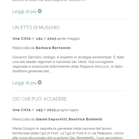
all’Anic di Gela e al siderurgico di Taranto, tr...
Leggi di più
UN ETTO DI MUSCHIO
Una Città
n°
292 / 2023
aprile-maggio
Realizzata da
Barbara Bertoncin
Giovanni Damiani, biologo, è esperto in ecologia ambientale. È stato
uno dei leader regionali e nazionali dei Verdi. Già consigliere
regionale e assessore all’ambiente della Regione Abruzzo, è stato
direttore generale del...
Leggi di più
CIO’ CHE PUO’ ACCADERE
Una Città
n°
293 / 2023
giugno-luglio
Realizzata da
Gianni Saporetti, Beatrice Boninelli
Maria Giorgini è segretaria generale della camera del lavoro
territoriale della Cgil di Forlì. La Cgil di Forlì è in via Pelacano, vicino