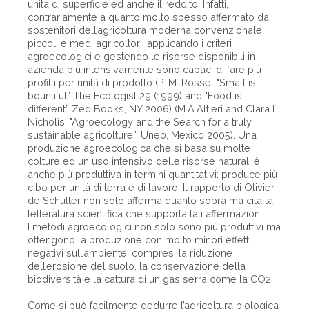
unità di superficie ed anche il reddito. Infatti,
contrariamente a quanto molto spesso affermato dai
sostenitori dell’agricoltura moderna convenzionale, i
piccoli e medi agricoltori, applicando i criteri
agroecologici e gestendo le risorse disponibili in
azienda più intensivamente sono capaci di fare più
profitti per unità di prodotto (P. M. Rosset "Small is
bountiful” The Ecologist 29 (1999) and "Food is
different” Zed Books, NY 2006) (M.A.Altieri and Clara I.
Nicholis, "Agroecology and the Search for a truly
sustainable agricolture”, Uneo, Mexico 2005). Una
produzione agroecologica che si basa su molte
colture ed un uso intensivo delle risorse naturali è
anche più produttiva in termini quantitativi: produce più
cibo per unità di terra e di lavoro. Il rapporto di Olivier
de Schutter non solo afferma quanto sopra ma cita la
letteratura scientifica che supporta tali affermazioni.
I metodi agroecologici non solo sono più produttivi ma
ottengono la produzione con molto minori effetti
negativi sull’ambiente, compresi la riduzione
dell’erosione del suolo, la conservazione della
biodiversità e la cattura di un gas serra come la CO2.
Come si può facilmente dedurre l’agricoltura biologica