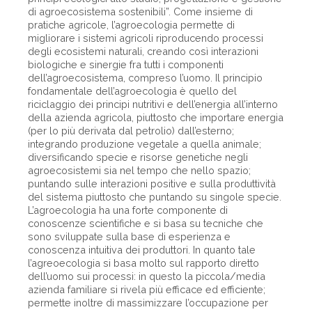
di agroecosistema sostenibili”. Come insieme di
pratiche agricole, l’agroecologia permette di
migliorare i sistemi agricoli riproducendo processi
degli ecosistemi naturali, creando così interazioni
biologiche e sinergie fra tutti i componenti
dell’agroecosistema, compreso l’uomo. Il principio
fondamentale dell’agroecologia è quello del
riciclaggio dei principi nutritivi e dell’energia all’interno
della azienda agricola, piuttosto che importare energia
(per lo più derivata dal petrolio) dall’esterno;
integrando produzione vegetale a quella animale;
diversificando specie e risorse genetiche negli
agroecosistemi sia nel tempo che nello spazio;
puntando sulle interazioni positive e sulla produttività
del sistema piuttosto che puntando su singole specie.
L’agroecologia ha una forte componente di
conoscenze scientifiche e si basa su tecniche che
sono sviluppate sulla base di esperienza e
conoscenza intuitiva dei produttori. In quanto tale
l’agreoecologia si basa molto sul rapporto diretto
dell’uomo sui processi: in questo la piccola/media
azienda familiare si rivela più efficace ed efficiente;
permette inoltre di massimizzare l’occupazione per