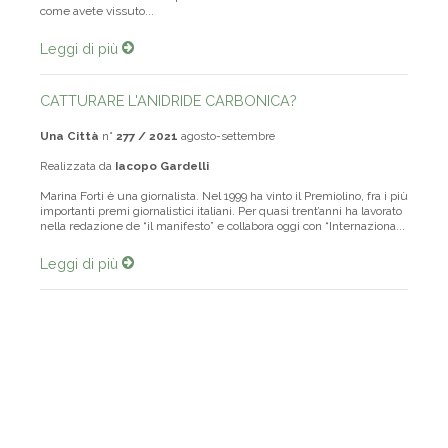
alla zona alluvionata del quartiere San Benedetto. Vuoi raccontarci
come avete vissuto...
Leggi di più
CATTURARE L'ANIDRIDE CARBONICA?
Una Città
n°
277 / 2021
agosto-settembre
Realizzata da
Iacopo Gardelli
Marina Forti è una giornalista. Nel 1999 ha vinto il Premiolino, fra i più
importanti premi giornalistici italiani. Per quasi trent’anni ha lavorato
nella redazione de “il manifesto” e collabora oggi con “Internaziona...
Leggi di più