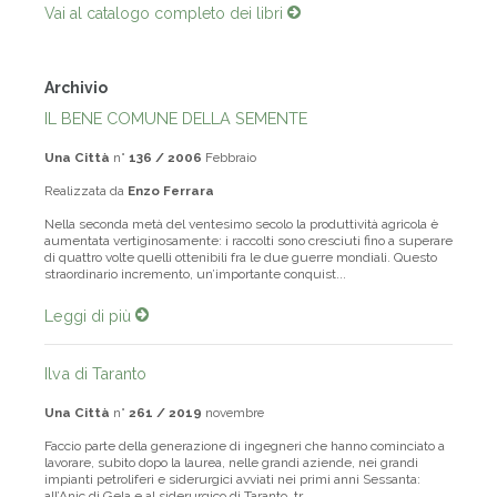
Vai al catalogo completo dei libri
Archivio
IL BENE COMUNE DELLA SEMENTE
Una Città
n°
136 / 2006
Febbraio
Realizzata da
Enzo Ferrara
Nella seconda metà del ventesimo secolo la produttività agricola è
aumentata vertiginosamente: i raccolti sono cresciuti fino a superare
di quattro volte quelli ottenibili fra le due guerre mondiali. Questo
straordinario incremento, un’importante conquist...
Leggi di più
Ilva di Taranto
Una Città
n°
261 / 2019
novembre
Faccio parte della generazione di ingegneri che hanno cominciato a
lavorare, subito dopo la laurea, nelle grandi aziende, nei grandi
impianti petroliferi e siderurgici avviati nei primi anni Sessanta: