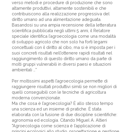
verso metodi e procedure di produzione che sono
altamente produttivi, altamente sostenibili e che
contribuiscono alla realizzazione progressiva del
diritto umano ad una alimentazione adeguata.
Basandosi su una ampia recensione della letteratura
scientifica pubblicata negli ultimi 5 anni, il Relatore
speciale identifica l’agroecologia come una modalità
di sviluppo agricolo che non solo ha forti legami
concettuali con il diritto al cibo, ma si è imposta per i
suoi concreti risultati nell’ottenere rapidi risultati nel
raggiungimento di questo diritto umano da parte di
molti gruppi vulnerabili in diversi paesi e situazioni
ambientali …”
Per moltissimi aspetti l’agroecologia permette di
raggiungere risultati produttivi simili se non migliori di
quelli conseguibili con le tecniche di agricoltura
moderna convenzionale.
Ma che cosa è l’agroecologia? È allo stesso tempo
una scienza ed un insieme di pratiche. È stata
elaborata con la fusione di due discipline scientifiche:
agronomia ed ecologia. Citando Miguel A. Altieri
"Agroecologia come scienza è l’applicazione di
principi ecologici allo studio, progettazione e gestione