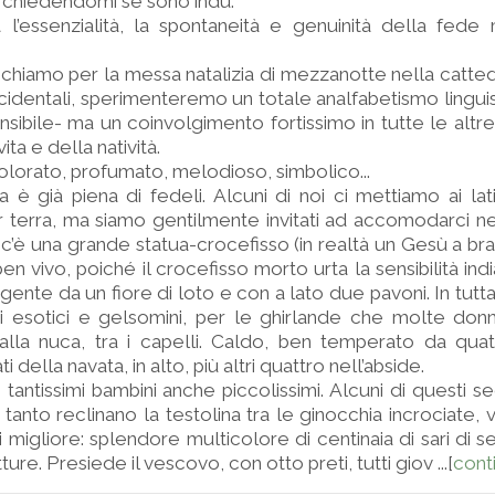
 chiedendomi se sono indù.
l’essenzialità, la spontaneità e genuinità della fede 
echiamo per la messa natalizia di mezzanotte nella catted
cidentali, sperimenteremo un totale analfabetismo linguist
sibile- ma un coinvolgimento fortissimo in tutte le altre
ita e della natività.
olorato, profumato, melodioso, simbolico...
a è già piena di fedeli. Alcuni di noi ci mettiamo ai lat
r terra, ma siamo gentilmente invitati ad accomodarci ne
de c’è una grande statua-crocefisso (in realtà un Gesù a br
n vivo, poiché il crocefisso morto urta la sensibilità ind
rgente da un fiore di loto e con a lato due pavoni. In tutt
ri esotici e gelsomini, per le ghirlande che molte don
lla nuca, tra i capelli. Caldo, ben temperato da quatt
ati della navata, in alto, più altri quattro nell’abside.
antissimi bambini anche piccolissimi. Alcuni di questi sed
tanto reclinano la testolina tra le ginocchia incrociate, v
migliore: splendore multicolore di centinaia di sari di seta.
ture. Presiede il vescovo, con otto preti, tutti giov ...[
cont