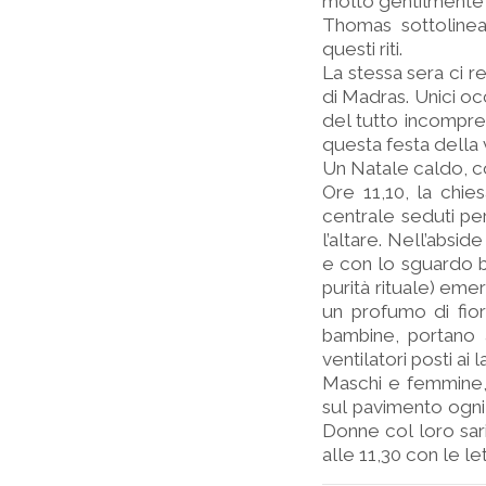
molto gentilmente
Thomas sottolinea 
questi riti.
La stessa sera ci r
di Madras. Unici oc
del tutto incompren
questa festa della v
Un Natale caldo, c
Ore 11,10, la chies
centrale seduti pe
l’altare. Nell’absi
e con lo sguardo be
purità rituale) eme
un profumo di fio
bambine, portano a
ventilatori posti ai l
Maschi e femmine, t
sul pavimento ogni 
Donne col loro sari 
alle 11,30 con le let