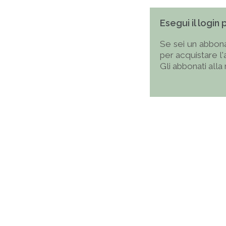
Esegui il login
Se sei un abbona
per acquistare l
Gli abbonati alla