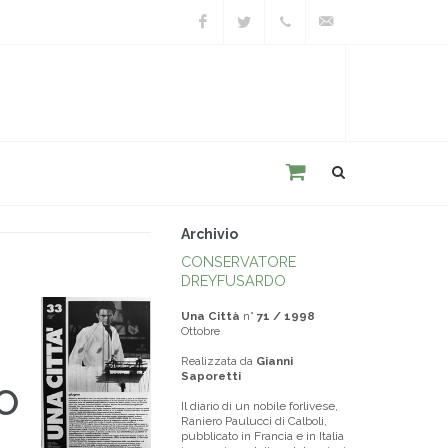
Facebook
Twitter
+39
unacitta@unacitta.o
0543
21422
Archivio
CONSERVATORE
DREYFUSARDO
Una Città
n°
71 / 1998
Ottobre
Realizzata da
Gianni
Saporetti
O
Il diario di un nobile forlivese,
Raniero Paulucci di Calboli,
pubblicato in Francia e in Italia