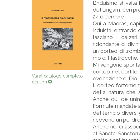
L’induismo shivaita 
del Lingam, ben pre
24 dicembre
Qui a Madras, capi
induista, entrando 
lasciano i calzar
ridondante di divin
un corteo di tromb
mò di filastrocche.
Mi vengono spontan
corteo nel cortile
Vai al catalogo completo
evocazione di Dio, l’
dei libri
Il corteo fortemen
della natura che 
Anche qui c’è un’i
Formule mandate a m
del tempio diversi 
ricevono un po’ di 
Anche noi ci associ
al Sancta Sanctor