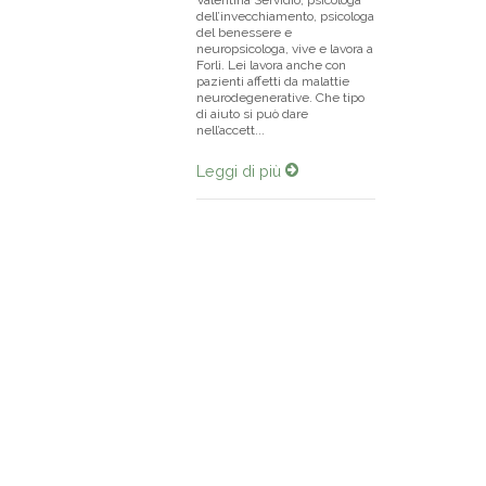
Valentina Servidio, psicologa
dell’invecchiamento, psicologa
del benessere e
neuropsicologa, vive e lavora a
Forlì. Lei lavora anche con
pazienti affetti da malattie
neurodegenerative. Che tipo
di aiuto si può dare
nell’accett...
Leggi di più