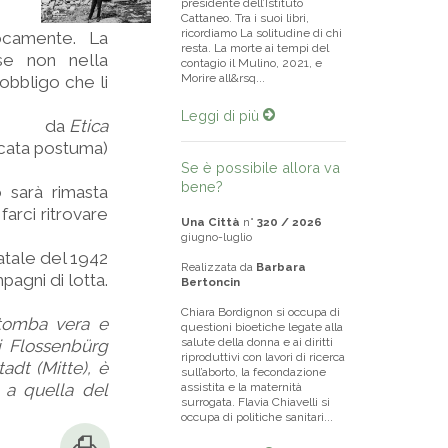
presidente dell’Istituto
Cattaneo. Tra i suoi libri,
ricordiamo La solitudine di chi
rocamente. La
resta. La morte ai tempi del
se non nella
contagio il Mulino, 2021, e
Morire all&rsq...
’obbligo che li
Leggi di più
da
Etica
licata postuma)
Se è possibile allora va
bene?
 sarà rimasta
farci ritrovare
Una Città
n°
320 / 2026
giugno-luglio
atale del 1942
Realizzata da
Barbara
pagni di lotta.
Bertoncin
Chiara Bordignon si occupa di
 tomba vera e
questioni bioetiche legate alla
salute della donna e ai diritti
i Flossenbürg
riproduttivi con lavori di ricerca
adt (Mitte), è
sull’aborto, la fecondazione
 a quella del
assistita e la maternità
surrogata. Flavia Chiavelli si
occupa di politiche sanitari...