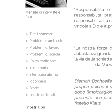
“Responsabilità 
Mensile di interviste e
responsabilità p
foto
responsabilità. La r
vincola a Dio e al p
Tutti i sommari
Problemi d'ambiente
“La nostra forza d
Problemi di lavoro
abbastanza grande, 
Problemi di scuola
la via della schiett
L'altra tradizione
da
Dopo 
In memoria
Internazionalismo
Dietrich Bonhoeff
Ricordarsi
propria poiché il
Storie
dopo l’impiccagione
I nostri editoriali
presente una piet
fratello Klaus.
I nostri libri