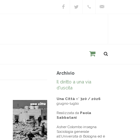
Facebook
Twitter
+39
unacitta@unacitta.o
0543
21422
Archivio
Il diritto a una via
d'uscita
Una Città
n°
320 / 2026
giugno-luglio
Realizzata da
Paola
Sabbatani
Asher Colombo insegna
Sociologia generale
all’Università di Bologna ed è