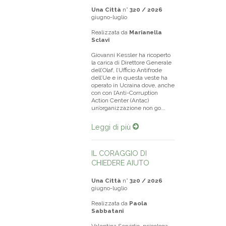
Una Città
n°
320 / 2026
giugno-luglio
Realizzata da
Marianella
Sclavi
Giovanni Kessler ha ricoperto
la carica di Direttore Generale
dell’Olaf, l’Ufficio Antifrode
dell’Ue e in questa veste ha
operato in Ucraina dove, anche
con con l’Anti-Corruption
Action Center (Antac)
un’organizzazione non go...
Leggi di più
IL CORAGGIO DI
CHIEDERE AIUTO
Una Città
n°
320 / 2026
giugno-luglio
Realizzata da
Paola
Sabbatani