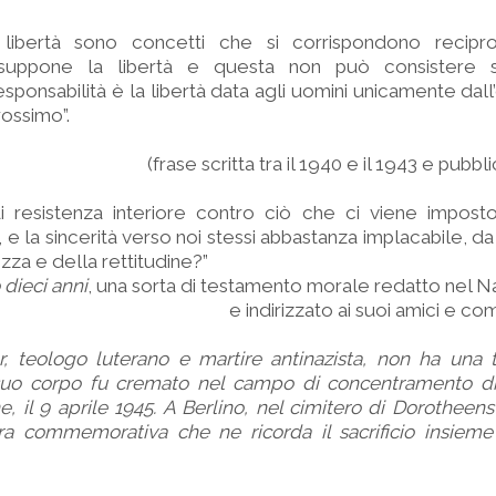
e libertà sono concetti che si corrispondono recip
resuppone la libertà e questa non può consistere 
esponsabilità è la libertà data agli uomini unicamente dall
rossimo”.
(frase scritta tra il 1940 e il 1943 e pubb
i resistenza interiore contro ciò che ci viene imposto
e la sincerità verso noi stessi abbastanza implacabile, da 
ezza e della rettitudine?”
dieci anni
, una sorta di testamento morale redatto nel N
e indirizzato ai suoi amici e com
er, teologo luterano e martire antinazista, non ha una
 suo corpo fu cremato nel campo di concentramento d
, il 9 aprile 1945. A Berlino, nel cimitero di Dorotheenst
ra commemorativa che ne ricorda il sacrificio insieme