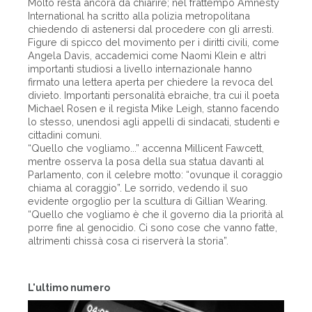
Molto resta ancora da chiarire; nel frattempo Amnesty
International ha scritto alla polizia metropolitana
chiedendo di astenersi dal procedere con gli arresti.
Figure di spicco del movimento per i diritti civili, come
Angela Davis, accademici come Naomi Klein e altri
importanti studiosi a livello internazionale hanno
firmato una lettera aperta per chiedere la revoca del
divieto. Importanti personalità ebraiche, tra cui il poeta
Michael Rosen e il regista Mike Leigh, stanno facendo
lo stesso, unendosi agli appelli di sindacati, studenti e
cittadini comuni.
“Quello che vogliamo...” accenna Millicent Fawcett,
mentre osserva la posa della sua statua davanti al
Parlamento, con il celebre motto: “ovunque il coraggio
chiama al coraggio”. Le sorrido, vedendo il suo
evidente orgoglio per la scultura di Gillian Wearing.
“Quello che vogliamo è che il governo dia la priorità al
porre fine al genocidio. Ci sono cose che vanno fatte,
altrimenti chissà cosa ci riserverà la storia”.
L'ultimo numero