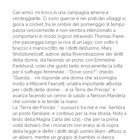
Cari amici, mi trovo in una campagna amena e
verdeggiante. Ci sono querce e nei prati dei villaggi si
gioca a cricket; tra le ombre del pomeriggio (il tempo
passa velocemente e non sembra intenzionato a
comportarsi in modo logico) intravedo Thomas Paine
che passeggia lungo la riva di un lago, con sotto il
braccio il manoscritto de I diritti dell’uomo. Mary
Wollstonecraft, autrice della Rivendicazione dei diritti
della donna, sta facendo un picnic con Emmeline
Pankhurst, colei che guidò tanto eroicamente la lotta
per il suffragio femminile. -“Dove sono?”, chiedo.
“Questa... -mi risponde una donna che assomiglia
molto a Millicent Fawcett, un’altra importante attivista
per i diritti delle donne- ...è la Terra dei Princìpi”, e
avanza facendo un cenno di saluto a Nelson Mandela,
che sorride e le tende la mano.
La “Terra dei Princìpi...”, sussurro tra me e me. Sembra
un posto familiare, e continuo per la mia strada. Noto il
testo della Magna Carta del 1215 -che per la prima
volta dichiarò che i monarchi non erano al di sopra
della legge e definì i diritti degli uomini liberi- affisso a
un albero, mentre un gruppo di bambini vi danza