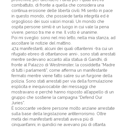
combattuto, di fronte a quella che considera una
continua erosione delle libertà civili. Mi sento in pace
in questo mondo, che possiede tanta integrità ed è
orgoglioso dei suoi valori morali. Un mondo che
ospita persone simili è un luogo in cui vale la pena
vivere, penso tra me e me. Il voto è unanime.
Poi mi sveglio: sono nel mio letto, nella mia stanza, ad
ascoltare le notizie del mattino.
474 manifestanti, alcuni dei quali ottantenni -tra cui un
rifugiato ebreo di ottantanove anni-, sono stati arrestati
mentre sedevano accanto alla statua di Gandhi, di
fronte al Palazzo di Westminster, la cosiddetta “Madre
di tutti i parlamenti”, come afferma un manifestante
fermato mentre viene fatto salire su un furgone della
polizia. Sono stati arrestati per via della formulazione
esplicita e inequivocabile dei messaggi che
mostravano e perché hanno risposto all’appello di un
gruppo che sostiene la campagna “Defend Our
Juries”.
È scioccante vedere persone molto anziane arrestate
sulla base della legislazione antiterrorismo. Oltre
metà dei manifestanti arrestati aveva più di
cinquant’anni, in quindici ne avevano più di ottanta.