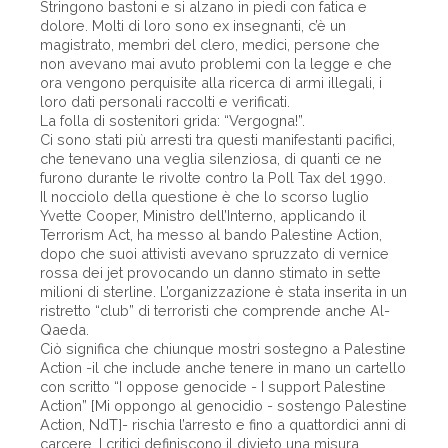
Stringono bastoni e si alzano in piedi con fatica e
dolore. Molti di loro sono ex insegnanti, c’è un
magistrato, membri del clero, medici, persone che
non avevano mai avuto problemi con la legge e che
ora vengono perquisite alla ricerca di armi illegali, i
loro dati personali raccolti e verificati.
La folla di sostenitori grida: “Vergogna!”.
Ci sono stati più arresti tra questi manifestanti pacifici,
che tenevano una veglia silenziosa, di quanti ce ne
furono durante le rivolte contro la Poll Tax del 1990.
Il nocciolo della questione è che lo scorso luglio
Yvette Cooper, Ministro dell’Interno, applicando il
Terrorism Act, ha messo al bando Palestine Action,
dopo che suoi attivisti avevano spruzzato di vernice
rossa dei jet provocando un danno stimato in sette
milioni di sterline. L’organizzazione è stata inserita in un
ristretto “club” di terroristi che comprende anche Al-
Qaeda.
Ciò significa che chiunque mostri sostegno a Palestine
Action -il che include anche tenere in mano un cartello
con scritto “I oppose genocide - I support Palestine
Action” [Mi oppongo al genocidio - sostengo Palestine
Action, NdT]- rischia l’arresto e fino a quattordici anni di
carcere. I critici definiscono il divieto una misura