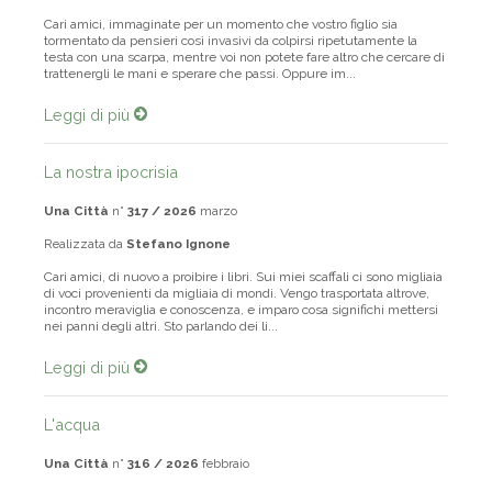
Cari amici, immaginate per un momento che vostro figlio sia
tormentato da pensieri così invasivi da colpirsi ripetutamente la
testa con una scarpa, mentre voi non potete fare altro che cercare di
trattenergli le mani e sperare che passi. Oppure im...
Leggi di più
La nostra ipocrisia
Una Città
n°
317 / 2026
marzo
Realizzata da
Stefano Ignone
Cari amici, di nuovo a proibire i libri. Sui miei scaffali ci sono migliaia
di voci provenienti da migliaia di mondi. Vengo trasportata altrove,
incontro meraviglia e conoscenza, e imparo cosa significhi mettersi
nei panni degli altri. Sto parlando dei li...
Leggi di più
L'acqua
Una Città
n°
316 / 2026
febbraio