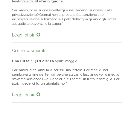
Realizzata da
Stefano Ignone
Cari amici, cos’è successo all’acqua nei decenni successivi alla
privatizzazione? Oramai non si presta più attenzione alle
increspature che si formano sul pelo dell’acqua quando gli uccelli
acquatici attraversano la superf...
Leggi di più
Ci siamo smarriti
Una Città
n°
318 / 2026
aprile-maggio
Cari amici, dieci anni fa vi scrissi una lettera. Per molti di noi
sembrava la fine dei tempi, perché stavamo lasciando voi, o meglio
stavamo lasciando l’Ue. Per alcuni fu come un lutto in famiglia. Per
altri, invece, ci fu un trionfalismo f...
Leggi di più