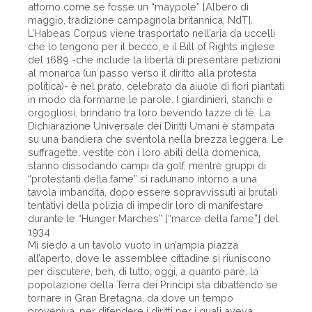
attorno come se fosse un “maypole” [Albero di
maggio, tradizione campagnola britannica, NdT].
L’Habeas Corpus viene trasportato nell’aria da uccelli
che lo tengono per il becco, e il Bill of Rights inglese
del 1689 -che include la libertà di presentare petizioni
al monarca (un passo verso il diritto alla protesta
politica)- è nel prato, celebrato da aiuole di fiori piantati
in modo da formarne le parole. I giardinieri, stanchi e
orgogliosi, brindano tra loro bevendo tazze di tè. La
Dichiarazione Universale dei Diritti Umani è stampata
su una bandiera che sventola nella brezza leggera. Le
suffragette, vestite con i loro abiti della domenica,
stanno dissodando campi da golf, mentre gruppi di
“protestanti della fame” si radunano intorno a una
tavola imbandita, dopo essere sopravvissuti ai brutali
tentativi della polizia di impedir loro di manifestare
durante le “Hunger Marches” [“marce della fame”] del
1934 .
Mi siedo a un tavolo vuoto in un’ampia piazza
all’aperto, dove le assemblee cittadine si riuniscono
per discutere, beh, di tutto; oggi, a quanto pare, la
popolazione della Terra dei Princìpi sta dibattendo se
tornare in Gran Bretagna, da dove un tempo
proveniva, per difendere i diritti per i quali aveva