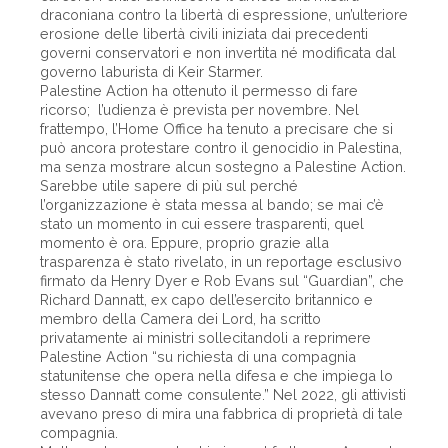
draconiana contro la libertà di espressione, un’ulteriore
erosione delle libertà civili iniziata dai precedenti
governi conservatori e non invertita né modificata dal
governo laburista di Keir Starmer.
Palestine Action ha ottenuto il permesso di fare
ricorso; l’udienza è prevista per novembre. Nel
frattempo, l’Home Office ha tenuto a precisare che si
può ancora protestare contro il genocidio in Palestina,
ma senza mostrare alcun sostegno a Palestine Action.
Sarebbe utile sapere di più sul perché
l’organizzazione è stata messa al bando; se mai c’è
stato un momento in cui essere trasparenti, quel
momento è ora. Eppure, proprio grazie alla
trasparenza è stato rivelato, in un reportage esclusivo
firmato da Henry Dyer e Rob Evans sul “Guardian”, che
Richard Dannatt, ex capo dell’esercito britannico e
membro della Camera dei Lord, ha scritto
privatamente ai ministri sollecitandoli a reprimere
Palestine Action “su richiesta di una compagnia
statunitense che opera nella difesa e che impiega lo
stesso Dannatt come consulente.” Nel 2022, gli attivisti
avevano preso di mira una fabbrica di proprietà di tale
compagnia.