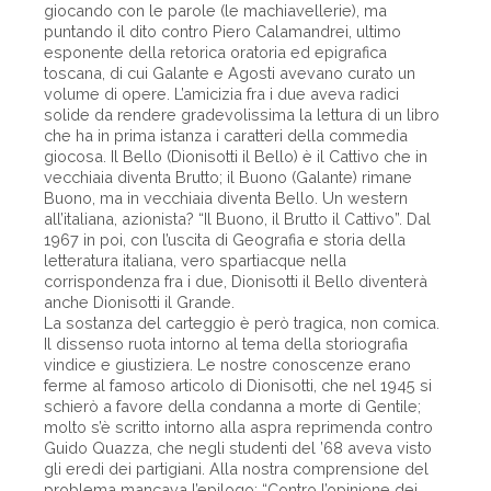
giocando con le parole (le machiavellerie), ma
puntando il dito contro Piero Calamandrei, ultimo
esponente della retorica oratoria ed epigrafica
toscana, di cui Galante e Agosti avevano curato un
volume di opere. L’amicizia fra i due aveva radici
solide da rendere gradevolissima la lettura di un libro
che ha in prima istanza i caratteri della commedia
giocosa. Il Bello (Dionisotti il Bello) è il Cattivo che in
vecchiaia diventa Brutto; il Buono (Galante) rimane
Buono, ma in vecchiaia diventa Bello. Un western
all’italiana, azionista? “Il Buono, il Brutto il Cattivo”. Dal
1967 in poi, con l’uscita di Geografia e storia della
letteratura italiana, vero spartiacque nella
corrispondenza fra i due, Dionisotti il Bello diventerà
anche Dionisotti il Grande.
La sostanza del carteggio è però tragica, non comica.
Il dissenso ruota intorno al tema della storiografia
vindice e giustiziera. Le nostre conoscenze erano
ferme al famoso articolo di Dionisotti, che nel 1945 si
schierò a favore della condanna a morte di Gentile;
molto s’è scritto intorno alla aspra reprimenda contro
Guido Quazza, che negli studenti del ’68 aveva visto
gli eredi dei partigiani. Alla nostra comprensione del
problema mancava l’epilogo: “Contro l’opinione dei