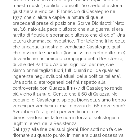
maestri nostri”, confida Dionisotti, “io credo alla storia
giustiziera e vindice”. È l’omicidio di Casalegno nel
1977, che ci aiuta a capire la natura di quelle
precedenti prese di posizione. Scrive Dionisotti: “Nato
nel ’16, nato alla pace piuttosto che alla guerra, si era
nutrito di fiducia e speranza piuttosto che di odio”. Una
lettera drammatica, rivelatrice: “Per telefono ti ho detto
che l’incapacità nostra di vendicare Casalegno, quali
che fossero le sue idee (lontanissime certo dalle mie),
di vendicare un amico e compagno della Resistenza,
di Gl e del Partito d’Azione, significa, per me, che
siamo ormai tagliati fuori, tutti quanti noi, da qualsiasi
ingerenza negli sviluppi attuali della politica italiana”.
Una sorta di eterogenesi dei fini, rispetto alla
controversia con Quazza. Il 1977 di Casalegno rende
più vicino il 1945 di Gentile che il 68 di Quazza. Noi
coetanei di Casalegno, spiega Dionisotti, siamo troppo
vecchi per vendicarlo, ma i giovani del 68 dove sono?
Avrebbero l’età giusta per vendicarlo, così
dimostrandosi nei fatti e non in forza di soli slogan i
legittimi eredi della Resistenza.
Dal 1977 alla fine dei suoi giorni, Dionisotti non fa che
ritornare su questo punto, in maniera quasi ossessiva.