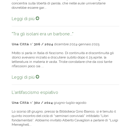
un problema di cui nessuno vuole parlare: la libertà religiosa. Ci si
concentra sulla libertà di parola, che nelle aule universitarie
dovrebbe essere gar...
Leggi di più
"Tra gli isolani era un barbone..."
Una Città
n°
306 / 2024
dicembre 2024-gennaio 2025
Molto si parla in Italia di fascismo. Di continuità e discontinuità gli
storici avevano iniziato a discutere subito dopo il 25 aprile, la
letteratura in materia è vasta. Triste constatare che da così tante
riflessioni poco sia ...
Leggi di più
L'antifascismo espiativo
Una Città
n°
302 / 2024
giugno-luglio-agosto
Lo scorso 18 giugno, presso la Biblioteca Gino Bianco, si è tenuto il
quinto incontro del ciclo di “seminari conviviali” intitolato “Libri
fondamentali”. Abbiamo invitato Alberto Cavaglion a parlare di “Luigi
Meneghell...