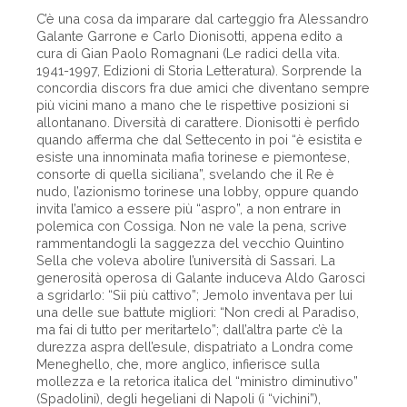
C’è una cosa da imparare dal carteggio fra Alessandro
Galante Garrone e Carlo Dionisotti, appena edito a
cura di Gian Paolo Romagnani (Le radici della vita.
1941-1997, Edizioni di Storia Letteratura). Sorprende la
concordia discors fra due amici che diventano sempre
più vicini mano a mano che le rispettive posizioni si
allontanano. Diversità di carattere. Dionisotti è perfido
quando afferma che dal Settecento in poi “è esistita e
esiste una innominata mafia torinese e piemontese,
consorte di quella siciliana”, svelando che il Re è
nudo, l’azionismo torinese una lobby, oppure quando
invita l’amico a essere più “aspro”, a non entrare in
polemica con Cossiga. Non ne vale la pena, scrive
rammentandogli la saggezza del vecchio Quintino
Sella che voleva abolire l’università di Sassari. La
generosità operosa di Galante induceva Aldo Garosci
a sgridarlo: “Sii più cattivo”; Jemolo inventava per lui
una delle sue battute migliori: “Non credi al Paradiso,
ma fai di tutto per meritartelo”; dall’altra parte c’è la
durezza aspra dell’esule, dispatriato a Londra come
Meneghello, che, more anglico, infierisce sulla
mollezza e la retorica italica del “ministro diminutivo”
(Spadolini), degli hegeliani di Napoli (i “vichini”),