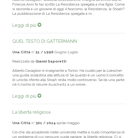
Alberto Cavaglion, studioso dell’ebraismo, insegna all’Università di
Firenze.Anni fa hai scritto La Resistenza spiegata a mia figlia. Come
si racconta a un giovane di oggi il fascismo, la Resistenza, la Shoah?
La pubblicazione di La Resistenza spiegata a m...
Leggi di più
QUEL TESTO DI GATTERMANN
Una Città
n°
51 / 1996
Giugno-Luglio
Realizzata da
Gianni Saporetti
Alberto Cavaglion è insegnante a Torino. Ha curato per la Loescher
una guida scolastica alla lettura di Se questo è un uomo.Il concetto
di unicità riferito alla Shoah resta molto controverso. Se da una parte
c’è il rischio di ridurre Auschwitz a un orrore...
Leggi di più
La libertà religiosa
Una Città
n°
301 / 2024
aprile-maggio
Ciò che sta accadendo nelle università mette a nudo l’importanza di