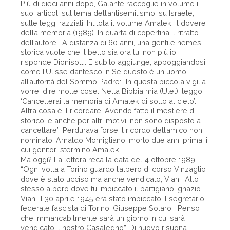
Più di dieci anni dopo, Galante raccoglie in volume i
suoi articoli sul tema dell’antisemitismo, su Israele,
sulle leggi razziali. Intitola il volume Amalek, il dovere
della memoria (1989). In quarta di copertina il ritratto
dell’autore: “A distanza di 60 anni, una gentile nemesi
storica vuole che il bello sia ora tu, non più io”,
risponde Dionisotti. E subito aggiunge, appoggiandosi,
come l’Ulisse dantesco in Se questo è un uomo,
all’autorità del Sommo Padre: “In questa piccola vigilia
vorrei dire molte cose. Nella Bibbia mia (Utet), leggo:
‘Cancellerai la memoria di Amalek di sotto al cielo’.
Altra cosa è il ricordare. Avendo fatto il mestiere di
storico, e anche per altri motivi, non sono disposto a
cancellare”. Perdurava forse il ricordo dell’amico non
nominato, Arnaldo Momigliano, morto due anni prima, i
cui genitori sterminò Amalek.
Ma oggi? La lettera reca la data del 4 ottobre 1989:
“Ogni volta a Torino guardo l’albero di corso Vinzaglio
dove è stato ucciso ma anche vendicato, Vian”. Allo
stesso albero dove fu impiccato il partigiano Ignazio
Vian, il 30 aprile 1945 era stato impiccato il segretario
federale fascista di Torino, Giuseppe Solaro: “Penso
che immancabilmente sarà un giorno in cui sarà
vendicato il nostro Casalegno”. Di nuovo risuona