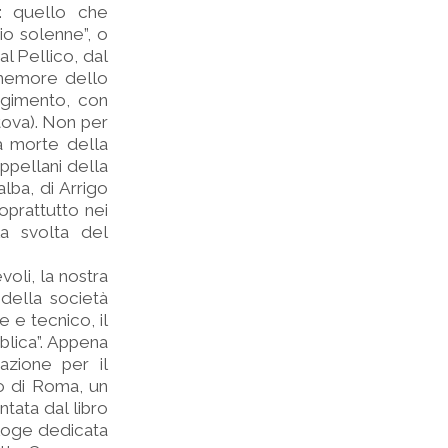
e: quello che
io solenne”, o
al Pellico, dal
mmemore dello
rgimento, con
ntova). Non per
a morte della
appellani della
alba, di Arrigo
oprattutto nei
la svolta del
voli, la nostra
 della società
e e tecnico, il
bblica”. Appena
zione per il
o di Roma, un
tata dal libro
illoge dedicata