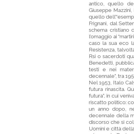
antico, quello de
Giuseppe Mazzini, i
quello dell’“esempi
Frignani, dal Sett
schema cristiano d
l’omaggio ai “martir
caso la sua eco l
Resistenza, talvolt
Rsi o sacerdoti qua
Benedetti, pubblica
testi e nei mater
decennale”, tra 195
Nel 1953, Italo Calv
futura rinascita. 
futura”, in cui veni
riscatto politico: c
un anno dopo, ne
decennale della mo
discorso che si col
Uomini e città della