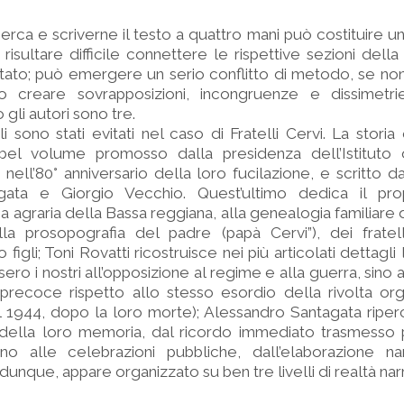
erca e scriverne il testo a quattro mani può costituire un
risultare difficile connettere le rispettive sezioni della
ltato; può emergere un serio conflitto di metodo, se non 
o creare sovrapposizioni, incongruenze e dissimetrie i
gli autori sono tre.
li sono stati evitati nel caso di Fratelli Cervi. La stori
 bel volume promosso dalla presidenza dell’Istituto 
ell’80° anniversario della loro fucilazione, e scritto da
gata e Giorgio Vecchio. Quest’ultimo dedica il pro
ia agraria della Bassa reggiana, alla genealogia familiare 
la prosopografia del padre (papà Cervi”), dei fratell
igli; Toni Rovatti ricostruisce nei più articolati dettagli 
ro i nostri all’opposizione al regime e alla guerra, sino 
precoce rispetto allo stesso esordio della rivolta org
l 1944, dopo la loro morte); Alessandro Santagata ripercor
 della loro memoria, dal ricordo immediato trasmesso p
no alle celebrazioni pubbliche, dall’elaborazione narr
, dunque, appare organizzato su ben tre livelli di realtà narr