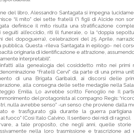
one del libro, Alessandro Santagata si impegna lucidament
sce “il mito” dei sette fratelli (“i figli di Alcide non so
ta definisce il mito risulta una stratificazione comple
seguiti all’eccidio, riti (il funerale, o la “doppia sepolt
ni del dopoguerra), celebrazioni del 25 Aprile, narrazio
 pubblica. Questa -rileva Santagata in epilogo- nel cor
pacità originaria di identificazione e attrazione, assumend
amente interpretabili”.
infatti alla genealogia del cosiddetto mito nei primi r
denominazione “Fratelli Cervi” da parte di una prima unit
ento di una Brigata Garibaldi, ai discorsi delle pr
berazione, alla consegna delle sette medaglie nella Sala
Reggio Emilia. Lo avrebbe scritto Fenoglio ne Il parti
’ammonimento del protagonista al compagno Regis: “ricor
 nostri, nulla avrebbe senso” -un senso che proviene dalla 
ato e trasfigurato già durante la guerra partigiana 
l fuoco” (Così Italo Calvino, Il sentiero dei nidi di ragno).
vare, a tale proposito, che negli anni, quelle storie 
ssivamente nella loro trasmissione e trascrizione ad