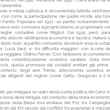
amento, nel 1941. Ma allora, nel 1941, i Cervi erano da te
clandestina.
ede e milizia cattolica: è documentata l’attività nell’Azio
 così come la partecipazione del padre Alcide alla fon
 Partito Popolare nel 1921 -un partito sostanzialmente i
veva visto convivere al proprio interno un proprietario co
e leghe contadine come Miglioli. Dal 1935, però, par
e all’avvio dell’impresa economica e tecnica, maturò l
ratelli, Aldo, al partito comunista: decisiva in essa la col
ice Lucia Sarzi, e -tra difficoltà maggiori- con la rete d
sa reggiana, Didimo Ferrari. (Con l’adesione al comunismo,
 della collettivizzazione sovietica sarebbe stata imm
ola, quella promossa dai socialisti emiliani già prima
ontesto degli anni Trenta, all’economia sovietica e
 da dirigenti del regime come Gatto, Gregoraci e il fe
tti, per indagare le radici della scelta politica dei Cervi s
a storia della famiglia, nel contesto della storia economi
uzione nella Bassa (riva emiliana del Po), tra Campegin
i sin dal XIX secolo dal conflitto tra proprietari e mezzad