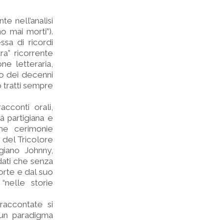
e nell’analisi
no mai morti”).
ssa di ricordi
ura” ricorrente
ne letteraria,
so dei decenni
o tratti sempre
acconti orali,
à partigiana e
ime cerimonie
 del Tricolore
giano Johnny,
dati che senza
morte e dal suo
“nelle storie
raccontate si
 un paradigma