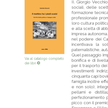
II. Giorgio Vecchi
sociali, delle scel
formazione tecnica 
professionale promo
loro cultura politi
e alla scelta di a
impresa autonoma. La
nel podere dei Cam
incentivava la so
paternalistiche, aut
Quel passaggio imp
Vai al catalogo completo
bonifica e di livel
dei libri
per il trasporto dei
investimenti indir
cinquanta capi bovin
famiglia inoltre eff
e non solo), integ
pellami e distill
perfezionamento pr
picco con il premi