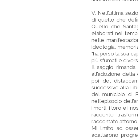
V. Nell’ultima sezi
di quello che defini
Quello che Santaga
elaborati nei tempi 
nelle manifestazio
ideologia, memoria
“ha perso la sua ca
più sfumati e divers
Il saggio rimanda 
all’adozione della 
poi del distaccam
successive alla Li
del municipio di 
nell’episodio dell
i morti, i loro e i
racconto trasform
raccontate attorno a
Mi limito ad osser
adattarono progre