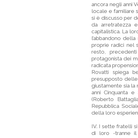
ancora negli anni V
locale e familiare
si è discusso per 
da arretratezza 
capitalistica. La lo
l’abbandono della
proprie radici nel
resto, precedenti
protagonista dei mo
radicata propensione
Rovatti spiega b
presupposto delle c
giustamente sia la m
anni Cinquanta e 
(Roberto Battaglia
Repubblica Sociale
della loro esperien
IV. I sette fratelli
di loro -tranne i