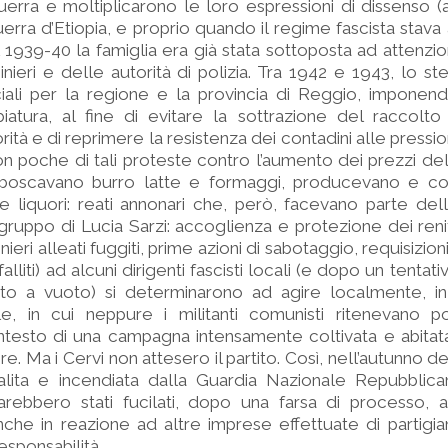
erra e moltiplicarono le loro espressioni di dissenso 
erra d’Etiopia, e proprio quando il regime fascista sta
l 1939-40 la famiglia era già stata sottoposta ad attenzio
nieri e delle autorità di polizia. Tra 1942 e 1943, lo st
ali per la regione e la provincia di Reggio, imponendo
iatura, al fine di evitare la sottrazione del raccolto
rità e di reprimere la resistenza dei contadini alle pressioni
n poche di tali proteste contro l’aumento dei prezzi de
, imboscavano burro latte e formaggi, producevano e 
e liquori: reati annonari che, però, facevano parte della
 gruppo di Lucia Sarzi: accoglienza e protezione dei renit
nieri alleati fuggiti, prime azioni di sabotaggio, requisizion
alliti) ad alcuni dirigenti fascisti locali (e dopo un tentativ
to a vuoto) si determinarono ad agire localmente, i
le, in cui neppure i militanti comunisti ritenevano po
ntesto di una campagna intensamente coltivata e abitat
re. Ma i Cervi non attesero il partito. Così, nell’autunno de
alita e incendiata dalla Guardia Nazionale Repubblican
sarebbero stati fucilati, dopo una farsa di processo, a
che in reazione ad altre imprese effettuate di partigi
esponsabilità.