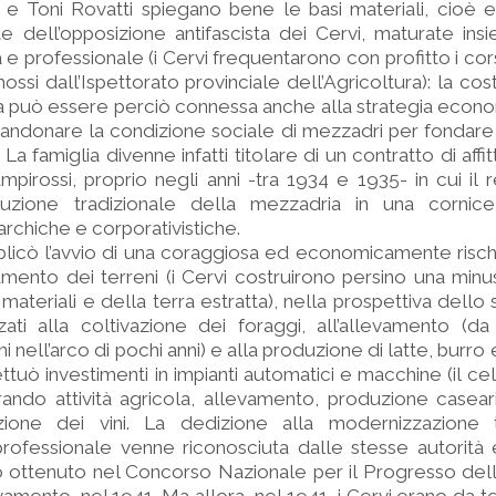
o e Toni Rovatti spiegano bene le basi materiali, cioè
te dell’opposizione antifascista dei Cervi, maturate ins
e professionale (i Cervi frequentarono con profitto i cors
ssi dall’Ispettorato provinciale dell’Agricoltura): la cos
ca può essere perciò connessa anche alla strategia econo
bbandonare la condizione sociale di mezzadri per fonda
 famiglia divenne infatti titolare di un contratto di affitt
pirossi, proprio negli anni -tra 1934 e 1935- in cui il
luzione tradizionale della mezzadria in una cornice
archiche e corporativistiche.
licò l’avvio di una coraggiosa ed economicamente rischio
lamento dei terreni (i Cervi costruirono persino una minu
 materiali e della terra estratta), nella prospettiva dello
izzati alla coltivazione dei foraggi, all’allevamento (d
i nell’arco di pochi anni) e alla produzione di latte, burro
ettuò investimenti in impianti automatici e macchine (il ce
rando attività agricola, allevamento, produzione casear
azione dei vini. La dedizione alla modernizzazione
ofessionale venne riconosciuta dalle stesse autorità e
o ottenuto nel Concorso Nazionale per il Progresso dell