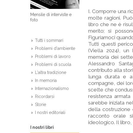
I. Comporre una ric
Mensile di interviste e
molte ragioni. Può 
foto
libro che ne è risu
merito; si posson
Figuriamoci quando 
Tutti i sommari
Tutti questi perico
Problemi d'ambiente
(Viella 2024), un
memoria dei sette n
Problemi di lavoro
Alessandro Santa
Problemi di scuola
contributo alla stor
L'altra tradizione
lunga durata e al
In memoria
compagne, dei loro f
Internazionalismo
scelte che condusse
resistenza armata 
Ricordarsi
sarebbe iniziata ne
Storie
della costruzione
I nostri editoriali
racconto orale si
ideologico. Il libro
I nostri libri