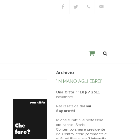
Facebook
Twitter
+39
unacitta@unacitta.o
0543
21422
Archivio
"IN MANO AGLI EBREI"
Una Città
n°
189 / 2011
novembre
Realizzata da
Gianni
Saporetti
Michele Battini è professore
ordinario di Storia
Contemporanea e presidente
del Centro Interdipartimentale
di Studi Ebraici nell’Università