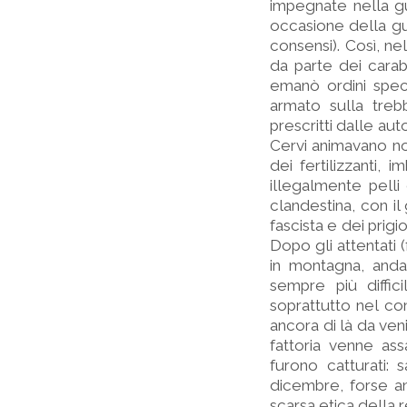
impegnate nella gu
occasione della gu
consensi). Così, ne
da parte dei carabi
emanò ordini speci
armato sulla trebb
prescritti dalle auto
Cervi animavano no
dei fertilizzanti
illegalmente pelli 
clandestina, con il
fascista e dei prigio
Dopo gli attentati (f
in montagna, anda
sempre più diffici
soprattutto nel co
ancora di là da veni
fattoria venne ass
furono catturati: 
dicembre, forse an
scarsa etica della r