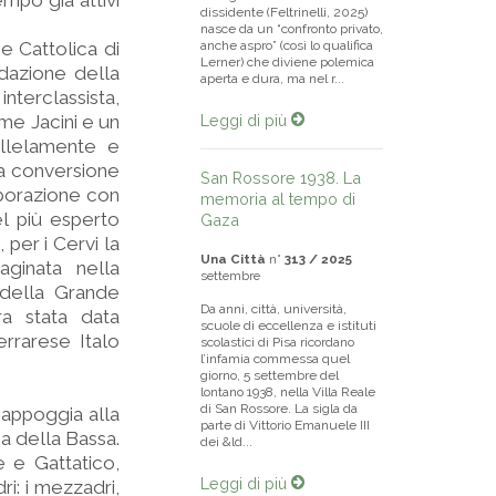
mpo già attivi
dissidente (Feltrinelli, 2025)
nasce da un “confronto privato,
ne Cattolica di
anche aspro” (così lo qualifica
Lerner) che diviene polemica
dazione della
aperta e dura, ma nel r...
nterclassista,
me Jacini e un
Leggi di più
allelamente e
a conversione
San Rossore 1938. La
laborazione con
memoria al tempo di
el più esperto
Gaza
 per i Cervi la
Una Città
n°
313 / 2025
aginata nella
settembre
 della Grande
Da anni, città, università,
ra stata data
scuole di eccellenza e istituti
rrarese Italo
scolastici di Pisa ricordano
l’infamia commessa quel
giorno, 5 settembre del
lontano 1938, nella Villa Reale
di San Rossore. La sigla da
i appoggia alla
parte di Vittorio Emanuele III
ca della Bassa.
dei &ld...
e e Gattatico,
Leggi di più
ri: i mezzadri,