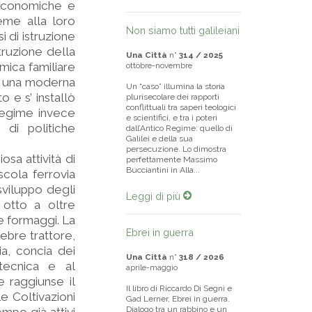
 economiche e
ieme alla loro
Non siamo tutti galileiani
i di istruzione
truzione della
Una Città
n°
314 / 2025
mica familiare
ottobre-novembre
re una moderna
Un “caso” illumina la storia
o e s’ installò
plurisecolare dei rapporti
conflittuali tra saperi teologici
 regime invece
e scientifici, e tra i poteri
 di politiche
dall’Antico Regime: quello di
Galilei e della sua
persecuzione. Lo dimostra
sa attività di
perfettamente Massimo
Bucciantini in Alla...
scola ferrovia
 sviluppo degli
Leggi di più
a otto a oltre
 e formaggi. La
Ebrei in guerra
lebre trattore,
ia, concia dei
Una Città
n°
318 / 2026
 tecnica e al
aprile-maggio
 raggiunse il
Il libro di Riccardo Di Segni e
e Coltivazioni
Gad Lerner, Ebrei in guerra.
Dialogo tra un rabbino e un