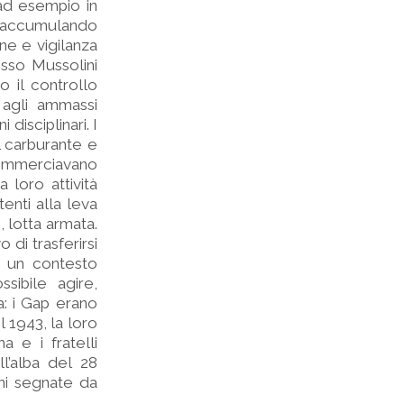
(ad esempio in
va accumulando
ne e vigilanza
esso Mussolini
 il controllo
 agli ammassi
 disciplinari. I
l carburante e
commerciavano
 loro attività
enti alla leva
i, lotta armata.
o di trasferirsi
n un contesto
ssibile agire,
a: i Gap erano
l 1943, la loro
a e i fratelli
ll’alba del 28
ani segnate da