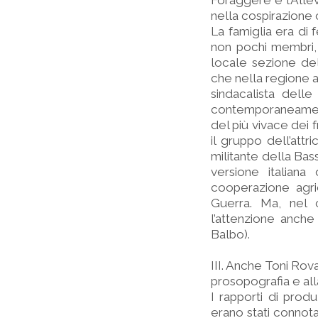
Foraggere e l’Allev
nella cospirazione 
La famiglia era di f
non pochi membri,
locale sezione del
che nella regione a
sindacalista dell
contemporaneament
del più vivace dei f
il gruppo dell’attr
militante della Bas
versione italiana
cooperazione agric
Guerra. Ma, nel c
l’attenzione anche
Balbo).
III. Anche Toni Rova
prosopografia e all
I rapporti di prod
erano stati connotat