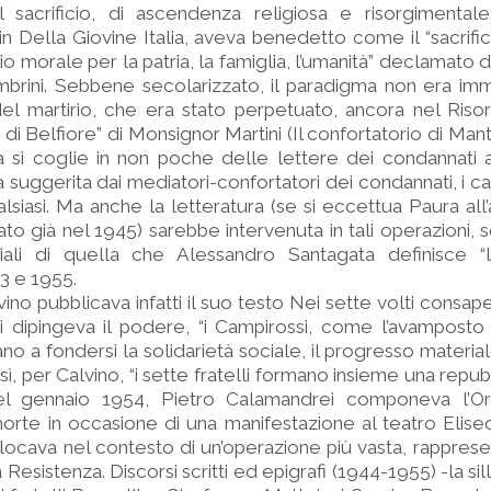
l sacrificio, di ascendenza religiosa e risorgimental
n Della Giovine Italia, aveva benedetto come il “sacrific
o morale per la patria, la famiglia, l’umanità” declamato d
embrini. Sebbene secolarizzato, il paradigma non era i
el martirio, che era stato perpetuato, ancora nel Riso
i di Belfiore” di Monsignor Martini (Il confortatorio di Ma
a si coglie in non poche delle lettere dei condannati 
a suggerita dai mediatori-confortatori dei condannati, i c
lsiasi. Ma anche la letteratura (se si eccettua Paura all’
to già nel 1945) sarebbe intervenuta in tali operazioni, s
iali di quella che Alessandro Santagata definisce “
3 e 1955.
ino pubblicava infatti il suo testo Nei sette volti consape
Qui dipingeva il podere, “i Campirossi, come l’avamposto
vano a fondersi la solidarietà sociale, il progresso material
osì, per Calvino, “i sette fratelli formano insieme una repu
l gennaio 1954, Pietro Calamandrei componeva l’Ora
rte in occasione di una manifestazione al teatro Elise
locava nel contesto di un’operazione più vasta, rappresen
 Resistenza. Discorsi scritti ed epigrafi (1944-1955) -la s