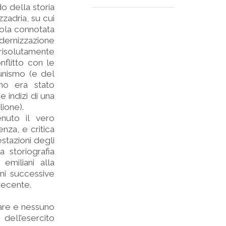
do della storia
zadria, su cui
cola connotata
dernizzazione
o risolutamente
flitto con le
munismo (e del
ino era stato
 indizi di una
lione).
nuto il vero
nza, e critica
estazioni degli
 storiografia
emiliani alla
ni successive
 recente.
itare e nessuno
dell’esercito