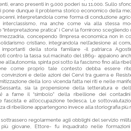
enti, erano presenti in 9.000 poderi su 11.000. Sullo sfon
 si pone dunque il problema storico economico della mez
decenni, interpretandola come forma di conduzione agri
e interclassismo, ma anche come via alla stessa mo
ro “interpretazione pratica” i Cervi la fornirono scegliend
 mezzadria, concependo l’impresa economica non in con
 solidarismo cristiano, integrandola nell’adesione al co
 importanti della storia familiare -il patriarca Agost
ti contro la tassa sul macinato del 1869- appaiono anche
 all’autonomia, spinta poi sotto ila fascismo fino alla ribel
ene come proprio tale contesto debba essere rite
onvinzioni e delle azioni dei Cervi tra guerra e Resiste
itizzazione della loro vicenda fatta nei riti e nelle manif
Sessanta, sia la propensione della letteratura e della
) a farne il “simbolo” della ribellione dei contadini 
 fascista e all’occupazione tedesca. Le sottovalutazio
za di ribellione appartengono invece alla storiografia più
 si sottrassero regolarmente agli obblighi del servizio mil
l più giovane, Ettore- fu inquadrato nelle formazioni 