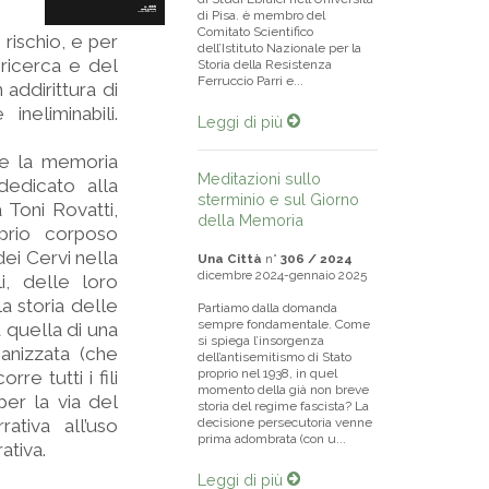
di Pisa. è membro del
Comitato Scientifico
 rischio, e per
dell’Istituto Nazionale per la
 ricerca e del
Storia della Resistenza
Ferruccio Parri e...
addirittura di
neliminabili.
Leggi di più
a e la memoria
Meditazioni sullo
dedicato alla
sterminio e sul Giorno
 Toni Rovatti,
della Memoria
prio corposo
dei Cervi nella
Una Città
n°
306 / 2024
dicembre 2024-gennaio 2025
i, delle loro
la storia delle
Partiamo dalla domanda
sempre fondamentale. Come
a quella di una
si spiega l’insorgenza
anizzata (che
dell’antisemitismo di Stato
proprio nel 1938, in quel
re tutti i fili
momento della già non breve
er la via del
storia del regime fascista? La
ativa all’uso
decisione persecutoria venne
prima adombrata (con u...
ativa.
Leggi di più