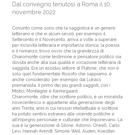
Dal convegno tenutosi a Roma il 10
novembre 2022
Convinto come sono che la saggistica è un genere
letterario e che in alcuni secoli, per esempio il
Settecento e il Novecento, arriva a volte a superare,
per incisività letteraria e importanza storica, la poesia
e il romanzo, trovo ovvio che la grandezza di
Chiaromonte come testimone e pensatore politico sia
dovuta anche alla sua qualità e vocazione letteraria di
saggista. Era un assiduo lettore di Platone, che non è
solo quel fondamentale filosofo che sappiamo, è
anche considerato, per esempio dal Lukàcs
premarxista, il primo dei più grandi saggisti, con i
Mistici, Montaigne e Kierkegaard.
Chiaromonte, oltre che scrittore politico, è un moralista
novecentesco e appartiene alla generazione degli
anni Trenta, anni in cui nessun intellettuale e scrittore
ha potuto sentirsi estraneo alle vicende politiche e
all’impegno personale e culturale che imponevano. La
sua è la generazione di Silone, Adorno, Orwell, Carlo
Levi, Hannah Arendt, Simone Weil, Auden, Koestler,