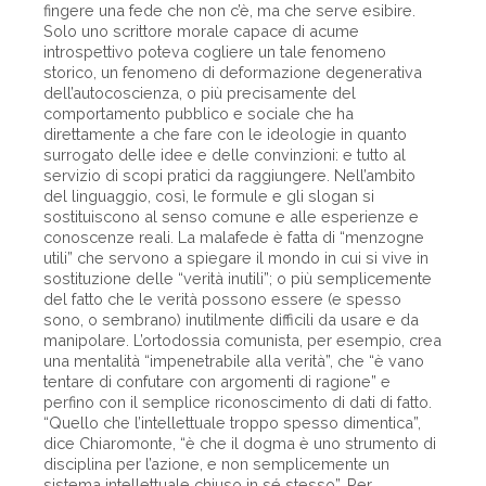
fingere una fede che non c’è, ma che serve esibire.
Solo uno scrittore morale capace di acume
introspettivo poteva cogliere un tale fenomeno
storico, un fenomeno di deformazione degenerativa
dell’autocoscienza, o più precisamente del
comportamento pubblico e sociale che ha
direttamente a che fare con le ideologie in quanto
surrogato delle idee e delle convinzioni: e tutto al
servizio di scopi pratici da raggiungere. Nell’ambito
del linguaggio, così, le formule e gli slogan si
sostituiscono al senso comune e alle esperienze e
conoscenze reali. La malafede è fatta di “menzogne
utili” che servono a spiegare il mondo in cui si vive in
sostituzione delle “verità inutili”; o più semplicemente
del fatto che le verità possono essere (e spesso
sono, o sembrano) inutilmente difficili da usare e da
manipolare. L’ortodossia comunista, per esempio, crea
una mentalità “impenetrabile alla verità”, che “è vano
tentare di confutare con argomenti di ragione” e
perfino con il semplice riconoscimento di dati di fatto.
“Quello che l’intellettuale troppo spesso dimentica”,
dice Chiaromonte, “è che il dogma è uno strumento di
disciplina per l’azione, e non semplicemente un
sistema intellettuale chiuso in sé stesso”. Per