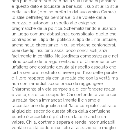
non può essere separato dalla sua libertà di pensiero,
e questo dato è (scusate la banalità) il suo stile: lo stile
della lucidità (termine preferito dal suo amico Camus),
lo stile dell’integrità personale, o se volete della
purezza e autonomia rispetto alle esigenze
pragmatiche della politica. Schematizzando e usando
un luogo comune abbastanza consolidato, quello che
contrappone il tipo del politico al tipo dell’intellettuale,
anche nelle circostanze in cui sembrano confondersi,
quei due tipi risultano assai poco conciliabili, anzi
facilmente in conflitto. Nell’ordinata compostezza e nel
ritmo pacato delle argomentazioni di Chiaromonte c’è
un’attenzione costante dovuta al rispetto assoluto che
lui ha sempre mostrato di avere per l’uso delle parole
e il loro rapporto sia con la realtà che con la verità, ma
non con immediati scopi pratici da raggiungere.
Chiaromonte si vieta sempre sia di confondere realtà
e verità, sia di contrapporle. Chi confonde la verità con
la realtà rischia immancabilmente il cinismo e
l’accettazione dogmatica del “fatto compiuto” sottratto
al giudizio: secondo questa ottica della confusione,
quanto è accaduto è più che un fatto, è anche un
valore. Chi al contrario separa e rende incomunicabili
verità e realtà cede da un lato all’astrazione, o meglio