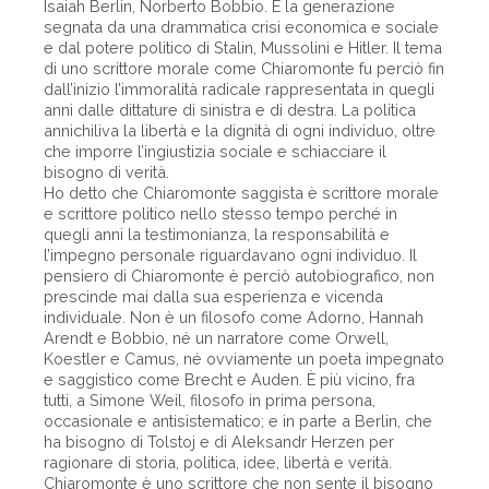
Isaiah Berlin, Norberto Bobbio. È la generazione
segnata da una drammatica crisi economica e sociale
e dal potere politico di Stalin, Mussolini e Hitler. Il tema
di uno scrittore morale come Chiaromonte fu perciò fin
dall’inizio l’immoralità radicale rappresentata in quegli
anni dalle dittature di sinistra e di destra. La politica
annichiliva la libertà e la dignità di ogni individuo, oltre
che imporre l’ingiustizia sociale e schiacciare il
bisogno di verità.
Ho detto che Chiaromonte saggista è scrittore morale
e scrittore politico nello stesso tempo perché in
quegli anni la testimonianza, la responsabilità e
l’impegno personale riguardavano ogni individuo. Il
pensiero di Chiaromonte è perciò autobiografico, non
prescinde mai dalla sua esperienza e vicenda
individuale. Non è un filosofo come Adorno, Hannah
Arendt e Bobbio, né un narratore come Orwell,
Koestler e Camus, né ovviamente un poeta impegnato
e saggistico come Brecht e Auden. È più vicino, fra
tutti, a Simone Weil, filosofo in prima persona,
occasionale e antisistematico; e in parte a Berlin, che
ha bisogno di Tolstoj e di Aleksandr Herzen per
ragionare di storia, politica, idee, libertà e verità.
Chiaromonte è uno scrittore che non sente il bisogno