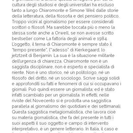
cultura degli studiosi e degli universitari ha escluso
tanto a lungo Chiaromonte e Simone Weil dalle storie
della letteratura, della filosofia e del pensiero politico.
Troppo vicini al giornalismo per essere considerati
scrittori o filosofi. Ma sarebbe toccata più o meno la
stessa sorte anche a Orwell, se non avesse scritto
bestseller come La fattoria degli animali e 1984.
L’oggetto, il tema di Chiaromonte è sempre stato il
“tempo presente”, l’“adesso” di Kierkegaard, lo
jetztzeit di Benjamin. La sua è la situazione militante
dell’urgenza di chiarezza. Chiaromonte non è un
saggista disciplinare, non è esperto e specialista di
niente. Non è uno storico, né un politologo, né un
filosofo del diritto, né un sociologo. Scrive saggi solidi
e approfonditi su fatti e fenomeni di cui si occupavano i
giornali. Può quindi essere un giornalista; ed è stato
infatti scambiato per un giornalista. In effetti, nelle
riviste del Novecento si è prodotta una saggistica
parallela al giornalismo dei quotidiani e dei settimanali.
Questa saggistica metagiornalistica, che lavora cioè
su materia giornalistica, che fa del presente in tutti i
suoi aspetti il suo oggetto e campo di intervento
interpretativo, è un genere letterario. In Italia, il caso e