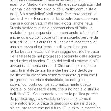
esempio: “dietro Marx, una volta elevato sugli altari del
dogma, cioè ridotto a idolo, c’è il Partito comunista e
c’è lo Stato sovietico” visti come l’incarnazione delle
teorie di Marx. È una mentalità, si potrebbe osservare,
che si è conservata intatta fino a oggi, anche nella
Russia postcomunista e noncomunista di Putin. La
malafede, qualunque sia il suo contenuto, è “settaria”
anche quando coinvolge un’intera società, perché dà
agli individui “la sicurezza di una verità inconfutabile”,
una sicurezza di cui credono di avere bisogno.
3) “La bestia meccanica” è un saggio del 1967 e tratta
della falsa fede nel progresso sostenuta dalla scienza
produttrice di tecnica. È uno dei testi più efficaci e più
avveniristicamente sinistri di Chiaromonte. In questo
caso la malafede non ha a che fare con ideologie
politiche: “la credenza sembra rimanere quella che il
progresso materiale (industriale, tecnologico,
scientifico) porta con sé automaticamente quello
morale; o, per essere esatti, che l’uno non si distingue
dall’altro”. Qui Chiaromonte va oltre la politica perché
“la politica, oggi, è diventata un’evasione, come il
cinematografo”. Si tratta di qualcosa di più insidioso,
sia nel presente che nel futuro. “È un mito, la macchina: