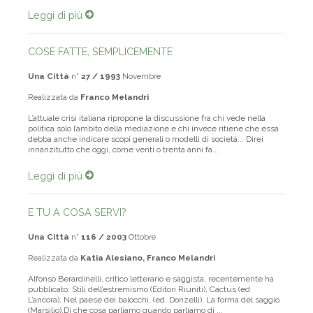
Leggi di più
COSE FATTE, SEMPLICEMENTE
Una Città
n°
27 / 1993
Novembre
Realizzata da
Franco Melandri
L’attuale crisi italiana ripropone la discussione fra chi vede nella
politica solo l’ambito della mediazione e chi invece ritiene che essa
debba anche indicare scopi generali o modelli di società... Direi
innanzitutto che oggi, come venti o trenta anni fa...
Leggi di più
E TU A COSA SERVI?
Una Città
n°
116 / 2003
Ottobre
Realizzata da
Katia Alesiano, Franco Melandri
Alfonso Berardinelli, critico letterario e saggista, recentemente ha
pubblicato: Stili dell’estremismo (Editori Riuniti), Cactus (ed
L’ancora), Nel paese dei balocchi, (ed. Donzelli), La forma del saggio
(Marsilio).Di che cosa parliamo quando parliamo di ...