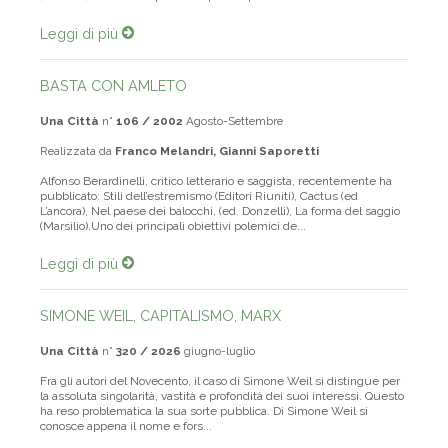
Leggi di più
BASTA CON AMLETO
Una Città
n°
106 / 2002
Agosto-Settembre
Realizzata da
Franco Melandri, Gianni Saporetti
Alfonso Berardinelli, critico letterario e saggista, recentemente ha
pubblicato: Stili dell’estremismo (Editori Riuniti), Cactus (ed
L’ancora), Nel paese dei balocchi, (ed. Donzelli), La forma del saggio
(Marsilio).Uno dei principali obiettivi polemici de...
Leggi di più
SIMONE WEIL, CAPITALISMO, MARX
Una Città
n°
320 / 2026
giugno-luglio
Fra gli autori del Novecento, il caso di Simone Weil si distingue per
la assoluta singolarità, vastità e profondità dei suoi interessi. Questo
ha reso problematica la sua sorte pubblica. Di Simone Weil si
conosce appena il nome e fors...