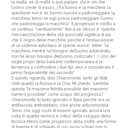
la realtà, se di realtà si può parlare, sta in ciò che
l’uomo crede di essa [...] fra l’uomo e la macchina, la
questione non è se l’uomo riuscirà a padroneggiare la
macchina, bensì se egli possa padroneggiare l’uomo
che padroneggia la macchina”. Il progresso è ridotto a
un continuo “cambiamento” fine a sé stesso e “questa
meccanizzazione della vita associata significa di più
che il ‘regno delle macchine’ perché è l’instaurazione
di un sistema autoritario di specie nuova”. Infine: “la
macchina, mentre ha bisogno dell’uomo addestrato,
non ha alcun bisogno dell’uomo civilizzato [...]. Uno dei
segni propri della barbarie contemporanea è la
tendenza a confondere i due tipi, anzi a considerare il
primo l’equivalente del secondo”.
E questo riguarda, dice Chiaromonte, tanto gli Stati
Uniti quanto la Russia e la Cina. Mi chiedo: sarebbe
questa “la massima felicità possibile del massimo
numero possibile” come scopo del progresso?
Chiaromonte fu tanto ignorato in Italia perché era un
antifascista antitotalitario, cioè anche anticomunista.
Temo che oggi rischi di essere ignorato ancora una
volta in quanto nemico e critico della sviluppo della
tecnica inteso come progresso della civiltà: una forma
di tirannia e di schiavitù di cui i nuovi schiavi non si