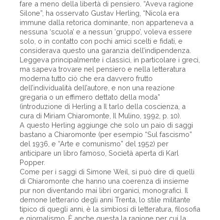
fare a meno della libertà di pensiero. “Aveva ragione
Silone”, ha osservato Gustav Herling, “Nicola era
immune dalla retorica dominante, non apparteneva a
nessuna ‘scuola’ e a nessun ‘gruppo’, voleva essere
solo, o in contatto con pochi amici scelti e fidati, e
considerava questo una garanzia dell’indipendenza.
Leggeva principalmente i classici, in particolare i greci,
ma sapeva trovare nel pensiero e nella letteratura
moderna tutto ciò che era davvero frutto
dell’individualità dell’autore, e non una reazione
gregaria o un effimero dettato della moda”
(introduzione di Herling a Il tarlo della coscienza, a
cura di Miriam Chiaromonte, Il Mulino, 1992, p. 10).
A questo Herling aggiunge che solo un paio di saggi
bastano a Chiaromonte (per esempio “Sul fascismo”
del 1936, e “Arte e comunismo” del 1952) per
anticipare un libro famoso, Società aperta di Karl
Popper.
Come per i saggi di Simone Weil, si può dire di quelli
di Chiaromonte che hanno una coerenza di insieme
pur non diventando mai libri organici, monografici. Il
demone letterario degli anni Trenta, lo stile militante
tipico di quegli anni, è la simbiosi di letteratura, filosofia
e giornalismo. È anche questa la ragione per cui la