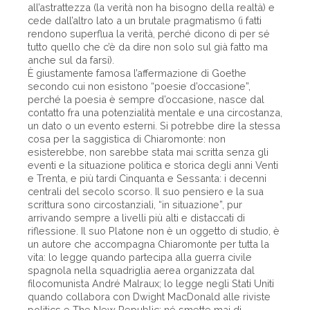
all’astrattezza (la verità non ha bisogno della realtà) e
cede dall’altro lato a un brutale pragmatismo (i fatti
rendono superflua la verità, perché dicono di per sé
tutto quello che c’è da dire non solo sul già fatto ma
anche sul da farsi).
È giustamente famosa l’affermazione di Goethe
secondo cui non esistono “poesie d’occasione”,
perché la poesia è sempre d’occasione, nasce dal
contatto fra una potenzialità mentale e una circostanza,
un dato o un evento esterni. Si potrebbe dire la stessa
cosa per la saggistica di Chiaromonte: non
esisterebbe, non sarebbe stata mai scritta senza gli
eventi e la situazione politica e storica degli anni Venti
e Trenta, e più tardi Cinquanta e Sessanta: i decenni
centrali del secolo scorso. Il suo pensiero e la sua
scrittura sono circostanziali, “in situazione”, pur
arrivando sempre a livelli più alti e distaccati di
riflessione. Il suo Platone non è un oggetto di studio, è
un autore che accompagna Chiaromonte per tutta la
vita: lo legge quando partecipa alla guerra civile
spagnola nella squadriglia aerea organizzata dal
filocomunista André Malraux; lo legge negli Stati Uniti
quando collabora con Dwight MacDonald alle riviste
politics e The New Republic; né smette mai di