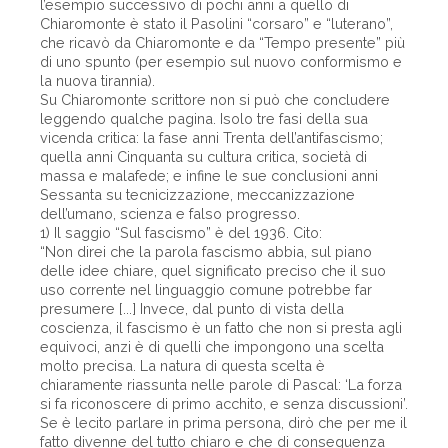
l’esempio successivo di pochi anni a quello di
Chiaromonte è stato il Pasolini “corsaro” e “luterano”,
che ricavò da Chiaromonte e da “Tempo presente” più
di uno spunto (per esempio sul nuovo conformismo e
la nuova tirannia).
Su Chiaromonte scrittore non si può che concludere
leggendo qualche pagina. Isolo tre fasi della sua
vicenda critica: la fase anni Trenta dell’antifascismo;
quella anni Cinquanta su cultura critica, società di
massa e malafede; e infine le sue conclusioni anni
Sessanta su tecnicizzazione, meccanizzazione
dell’umano, scienza e falso progresso.
1) Il saggio “Sul fascismo” è del 1936. Cito:
“Non direi che la parola fascismo abbia, sul piano
delle idee chiare, quel significato preciso che il suo
uso corrente nel linguaggio comune potrebbe far
presumere [...] Invece, dal punto di vista della
coscienza, il fascismo è un fatto che non si presta agli
equivoci, anzi è di quelli che impongono una scelta
molto precisa. La natura di questa scelta è
chiaramente riassunta nelle parole di Pascal: ‘La forza
si fa riconoscere di primo acchito, e senza discussioni’.
Se è lecito parlare in prima persona, dirò che per me il
fatto divenne del tutto chiaro e che di conseguenza