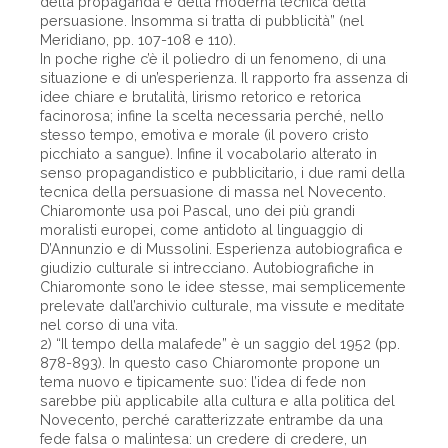
della propaganda e della moderna tecnica della
persuasione. Insomma si tratta di pubblicità” (nel
Meridiano, pp. 107-108 e 110).
In poche righe c’è il poliedro di un fenomeno, di una
situazione e di un’esperienza. Il rapporto fra assenza di
idee chiare e brutalità, lirismo retorico e retorica
facinorosa; infine la scelta necessaria perché, nello
stesso tempo, emotiva e morale (il povero cristo
picchiato a sangue). Infine il vocabolario alterato in
senso propagandistico e pubblicitario, i due rami della
tecnica della persuasione di massa nel Novecento.
Chiaromonte usa poi Pascal, uno dei più grandi
moralisti europei, come antidoto al linguaggio di
D’Annunzio e di Mussolini. Esperienza autobiografica e
giudizio culturale si intrecciano. Autobiografiche in
Chiaromonte sono le idee stesse, mai semplicemente
prelevate dall’archivio culturale, ma vissute e meditate
nel corso di una vita.
2) “Il tempo della malafede” è un saggio del 1952 (pp.
878-893). In questo caso Chiaromonte propone un
tema nuovo e tipicamente suo: l’idea di fede non
sarebbe più applicabile alla cultura e alla politica del
Novecento, perché caratterizzate entrambe da una
fede falsa o malintesa: un credere di credere, un