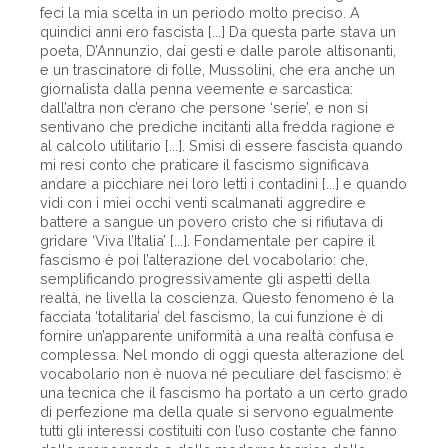
feci la mia scelta in un periodo molto preciso. A
quindici anni ero fascista [...] Da questa parte stava un
poeta, D’Annunzio, dai gesti e dalle parole altisonanti,
e un trascinatore di folle, Mussolini, che era anche un
giornalista dalla penna veemente e sarcastica:
dall’altra non c’erano che persone ‘serie’, e non si
sentivano che prediche incitanti alla fredda ragione e
al calcolo utilitario [...]. Smisi di essere fascista quando
mi resi conto che praticare il fascismo significava
andare a picchiare nei loro letti i contadini [...] e quando
vidi con i miei occhi venti scalmanati aggredire e
battere a sangue un povero cristo che si rifiutava di
gridare ‘Viva l’Italia’ [...]. Fondamentale per capire il
fascismo è poi l’alterazione del vocabolario: che,
semplificando progressivamente gli aspetti della
realtà, ne livella la coscienza. Questo fenomeno è la
facciata ‘totalitaria’ del fascismo, la cui funzione è di
fornire un’apparente uniformità a una ­realtà confusa e
complessa. Nel mondo di oggi questa alterazione del
vocabolario non è nuova né peculiare del fascismo: è
una tecnica che il fascismo ha portato a un certo grado
di perfezione ma della quale si servono egualmente
tutti gli interessi costituiti con l’uso costante che fanno