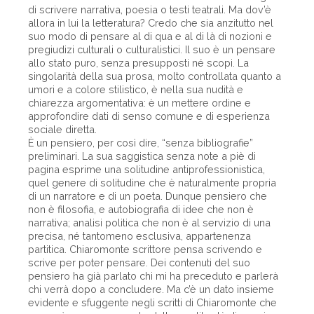
di scrivere narrativa, poesia o testi teatrali. Ma dov’è
allora in lui la letteratura? Credo che sia anzitutto nel
suo modo di pensare al di qua e al di là di nozioni e
pregiudizi culturali o culturalistici. Il suo è un pensare
allo stato puro, senza presupposti né scopi. La
singolarità della sua prosa, molto controllata quanto a
umori e a colore stilistico, è nella sua nudità e
chiarezza argomentativa: è un mettere ordine e
approfondire dati di senso comune e di esperienza
sociale diretta.
È un pensiero, per così dire, “senza bibliografie”
preliminari. La sua saggistica senza note a piè di
pagina esprime una solitudine antiprofessionistica,
quel genere di solitudine che è naturalmente propria
di un narratore e di un poeta. Dunque pensiero che
non è filosofia, e autobiografia di idee che non è
narrativa; analisi politica che non è al servizio di una
precisa, né tantomeno esclusiva, appartenenza
partitica. Chiaromonte scrittore pensa scrivendo e
scrive per poter pensare. Dei contenuti del suo
pensiero ha già parlato chi mi ha preceduto e parlerà
chi verrà dopo a concludere. Ma c’è un dato insieme
evidente e sfuggente negli scritti di Chiaromonte che