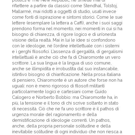
riflettere a partire da classici come Stendhal, Tolstoj,
Mallarmé, mai ridotti a oggetti di studio, usati invece
come fonti di ispirazione e sintomi storici. Come le sue
lettere (esemplare la lettera a Caffi), anche i suoi saggi
prendono forma nel momento, nei momenti in cui si ha
bisogno di chiarezza, di rigore logico e di un’onesta
visione della realtà. Mai in lui le idee si confondono
con le ideologie, né l’ordine intellettuale con i sistemi
e i gerghi filosofici. L’assenza di gergalità, di gergalismi
intellettuali è anche ciò che fa di Chiaromonte un vero
scrittore. La sua lingua è la lingua di uso comune,
anche se illimpidita e irrobustita dal suo instancabile,
istintivo bisogno di chiarificazione. Nella prosa italiana
di pensiero, Chiaromonte è un autore che forse non ha
uguali: non è meno rigoroso di filosofi militanti
particolarmente logici e cartesiani come Guido
Calogero e Norberto Bobbio: ma Chiaromonte ha, in
più, la tensione e il tono di chi scrive soltanto in stato
di necessità. Ciò che ne fa uno scrittore è il pathos di
urgenza morale del ragionamento e della
demistificazione di ideologie correnti. Un pathos,
anche, della propria personale solitudine e della
inevitabile solitudine di ogni individuo che non riesca a