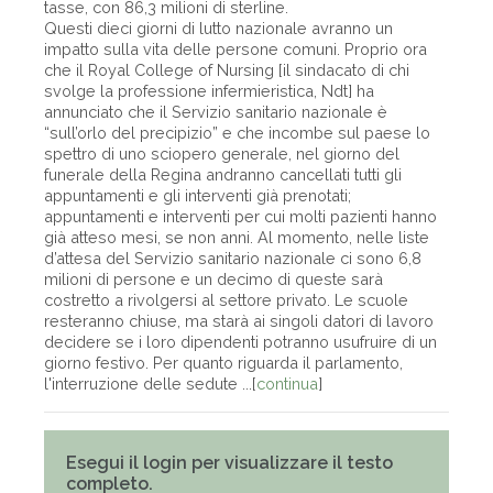
tasse, con 86,3 milioni di sterline.
Questi dieci giorni di lutto nazionale avranno un
impatto sulla vita delle persone comuni. Proprio ora
che il Royal College of Nursing [il sindacato di chi
svolge la professione infermieristica, Ndt] ha
annunciato che il Servizio sanitario nazionale è
“sull’orlo del precipizio” e che incombe sul paese lo
spettro di uno sciopero generale, nel giorno del
funerale della Regina andranno cancellati tutti gli
appuntamenti e gli interventi già prenotati;
appuntamenti e interventi per cui molti pazienti hanno
già atteso mesi, se non anni. Al momento, nelle liste
d’attesa del Servizio sanitario nazionale ci sono 6,8
milioni di persone e un decimo di queste sarà
costretto a rivolgersi al settore privato. Le scuole
resteranno chiuse, ma starà ai singoli datori di lavoro
decidere se i loro dipendenti potranno usufruire di un
giorno festivo. Per quanto riguarda il parlamento,
l'interruzione delle sedute ...[
continua
]
Esegui il login per visualizzare il testo
completo.