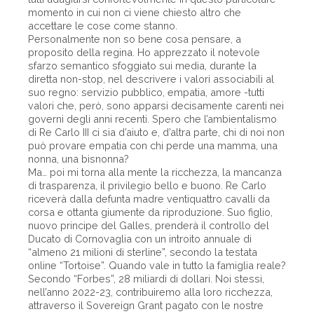
momento in cui non ci viene chiesto altro che
accettare le cose come stanno.
Personalmente non so bene cosa pensare, a
proposito della regina. Ho apprezzato il notevole
sfarzo semantico sfoggiato sui media, durante la
diretta non-stop, nel descrivere i valori associabili al
suo regno: servizio pubblico, empatia, amore -tutti
valori che, però, sono apparsi decisamente carenti nei
governi degli anni recenti. Spero che l’ambientalismo
di Re Carlo III ci sia d’aiuto e, d’altra parte, chi di noi non
può provare empatia con chi perde una mamma, una
nonna, una bisnonna?
Ma… poi mi torna alla mente la ricchezza, la mancanza
di trasparenza, il privilegio bello e buono. Re Carlo
riceverà dalla defunta madre ventiquattro cavalli da
corsa e ottanta giumente da riproduzione. Suo figlio,
nuovo principe del Galles, prenderà il controllo del
Ducato di Cornovaglia con un introito annuale di
“almeno 21 milioni di sterline”, secondo la testata
online “Tortoise”. Quando vale in tutto la famiglia reale?
Secondo “Forbes”, 28 miliardi di dollari. Noi stessi,
nell’anno 2022-23, contribuiremo alla loro ricchezza,
attraverso il Sovereign Grant pagato con le nostre