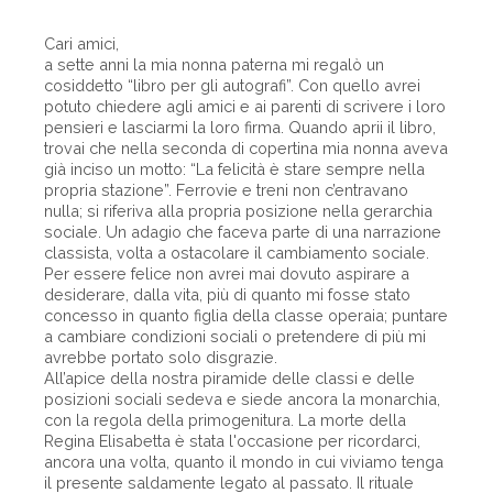
Cari amici,
a sette anni la mia nonna paterna mi regalò un
cosiddetto “libro per gli autografi”. Con quello avrei
potuto chiedere agli amici e ai parenti di scrivere i loro
pensieri e lasciarmi la loro firma. Quando aprii il libro,
trovai che nella seconda di copertina mia nonna aveva
già inciso un motto: “La felicità è stare sempre nella
propria stazione”. Ferrovie e treni non c’entravano
nulla; si riferiva alla propria posizione nella gerarchia
sociale. Un adagio che faceva parte di una narrazione
classista, volta a ostacolare il cambiamento sociale.
Per essere felice non avrei mai dovuto aspirare a
desiderare, dalla vita, più di quanto mi fosse stato
concesso in quanto figlia della classe operaia; puntare
a cambiare condizioni sociali o pretendere di più mi
avrebbe portato solo disgrazie.
All’apice della nostra piramide delle classi e delle
posizioni sociali sedeva e siede ancora la monarchia,
con la regola della primogenitura. La morte della
Regina Elisabetta è stata l'occasione per ricordarci,
ancora una volta, quanto il mondo in cui viviamo tenga
il presente saldamente legato al passato. Il rituale