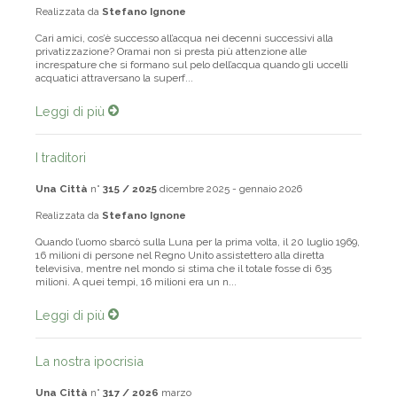
Realizzata da
Stefano Ignone
Cari amici, cos’è successo all’acqua nei decenni successivi alla
privatizzazione? Oramai non si presta più attenzione alle
increspature che si formano sul pelo dell’acqua quando gli uccelli
acquatici attraversano la superf...
Leggi di più
I traditori
Una Città
n°
315 / 2025
dicembre 2025 - gennaio 2026
Realizzata da
Stefano Ignone
Quando l’uomo sbarcò sulla Luna per la prima volta, il 20 luglio 1969,
16 milioni di persone nel Regno Unito assistettero alla diretta
televisiva, mentre nel mondo si stima che il totale fosse di 635
milioni. A quei tempi, 16 milioni era un n...
Leggi di più
La nostra ipocrisia
Una Città
n°
317 / 2026
marzo