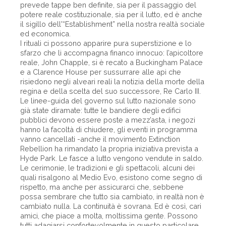
prevede tappe ben definite, sia per il passaggio del
potere reale costituzionale, sia per il lutto, ed è anche
il sigillo dell'“Establishment” nella nostra realtà sociale
ed economica.
I rituali ci possono apparire pura superstizione e lo
sfarzo che li accompagna financo innocuo: l’apicoltore
reale, John Chapple, si è recato a Buckingham Palace
e a Clarence House per sussurrare alle api che
risiedono negli alveari reali la notizia della morte della
regina e della scelta del suo successore, Re Carlo III.
Le linee-guida del governo sul lutto nazionale sono
già state diramate: tutte le bandiere degli edifici
pubblici devono essere poste a mezz’asta, i negozi
hanno la facoltà di chiudere, gli eventi in programma
vanno cancellati -anche il movimento Extinction
Rebellion ha rimandato la propria iniziativa prevista a
Hyde Park. Le fasce a lutto vengono vendute in saldo.
Le cerimonie, le tradizioni e gli spettacoli, alcuni dei
quali risalgono al Medio Evo, esistono come segno di
rispetto, ma anche per assicurarci che, sebbene
possa sembrare che tutto sia cambiato, in realtà non è
cambiato nulla. La continuità è sovrana. Ed è così, cari
amici, che piace a molta, moltissima gente. Possono
tutti adagiarsi confortevolmente in questo particolare