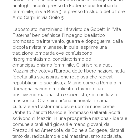
analoghi incontri presso la Federazione lombarda
femminile, in via Brisa 3, e presso lo studio del pittore
Aldo Carpi, in via Goito 5.
L’apostolato mazziniano intravisto da Gobetti in “Vita
Fraterna” ben definisce l’impegno idealistico
promosso, tra intervento, guerra e dopoguerra, dalla
piccola rivista milanese, in cui si esprime una
tradizione lombarda ove confluiscono
risorgimentalismo, conciliatorismo ed
emancipazionismo femminile. Ci si ispira a quel
Mazzini che voleva l’Europa delle libere nazioni, nella
fedeltà alla sua ispirazione religiosa che radicali,
repubblicani e socialisti, a Milano come a Roma o in
Romagna, hanno dimenticato a favore di un
positivismo materialista e scientista, sotto influsso
massonico. Ora spira un’aria rinnovata, il clima
culturale va trasformandosi e uomini nuovi come
Umberto Zanotti Bianco e Tommaso Gallarati Scotti
scrivono di Mazzini in una prospettiva nazional-liberale
comune a tanti altri giovani e meno giovani, da
Prezzolini ad Amendola, da Boine a Borgese, distanti
tanto dal radicalismo e dal massimalismo socialista,