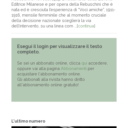
Editrice Milanese e per opera della Rebuschini che è
nata ed è cresciuta l’esperienza di “Voci amiche”, 1911-
1916, mensile femminile che al momento cruciale
della decisione nazionale sceglierà la via
dell’intervento, su una linea com ...[
continua
]
Esegui il login per visualizzare il testo
completo.
Se sei un abbonato online, clicca
qui
accedere,
oppure vai alla pagina
Abbonamenti
per
acquistare l'abbonamento online.
Gli abbonati alla rivista hanno diritto
all'abbonamento online gratuito!
L'ultimo numero