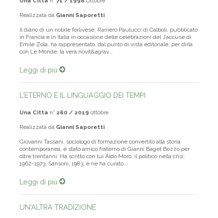
Una Città
n°
71 / 1998
Ottobre
Realizzata da
Gianni Saporetti
Il diario di un nobile forlivese, Raniero Paulucci di Calboli, pubblicato
in Francia e in Italia in occasione delle celebrazioni del J’accuse di
Emile Zola, ha rappresentato, dal punto di vista editoriale, per dirla
con Le Monde, la vera novit&agrav...
Leggi di più
L'ETERNO E IL LINGUAGGIO DEI TEMPI
Una Città
n°
260 / 2019
ottobre
Realizzata da
Gianni Saporetti
Giovanni Tassani, sociologo di formazione convertito alla storia
contemporanea, è stato amico fraterno di Gianni Baget Bozzo per
oltre trent’anni. Ha scritto con lui Aldo Moro, il politico nella crisi:
1962-1973, Sansoni, 1983, e ne ha curato...
Leggi di più
UN'ALTRA TRADIZIONE