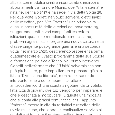
attuata con modalità simili e interscambi d’indirizzi e
abbonamenti, tra Torino e Milano, ove “Vita Fraterna” è
nata nel gennaio 1917 e ha sede in via della Spiga 25.
Per due volte Gobetti ha voluto scrivere, dietro invito
delle redattrici, per “Vita Fraterna”, una prima volta,
quasi in prossimità delle elezioni del novembre ’19,
suggerendo testi in vari campi (politica estera,
istituzioni, questione meridionale, sindacalismo,
problemi agrari…) atti a forgiare una nuova cultura nella
classe dirigente post-grande guerra, e una seconda
volta, nel marzo 1920, descrivendo l’esperienza ormai
quadrimestrale e il vasto programma della sua Scuola
di formazione politica a Torino. Nel primo intervento
Gobetti, nell’affermare che “L’Unità” salveminiana non
può più bastare, pare implicitamente pensare già alla
futura “Rivoluzione liberale”, mentre nel secondo
intervento tiene a sottolineare il carattere
antiaccademico di una scuola singolare, da lui voluta,
fatta tutta di giovani, ove tutti vengono per imparare, e
che è destinata a moltiplicarsi. È questa una modalità
che si confà alla prassi comunitaria, anzi -appunto-
“fraterna”, messa in atto da redattrici e redattori della
rivista milanese, che, dopo un continuativo servizio ai
soldati e ai feriti per il periodo bellico, inaugureranno