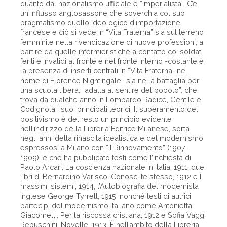
quanto dal nazionalismo ufficiale e “imperialista”. C’è
un influsso anglosassone che soverchia col suo
pragmatismo quello ideologico d’importazione
francese e ciò si vede in “Vita Fraterna” sia sul terreno
femminile nella rivendicazione di nuove professioni, a
partire da quelle infermieristiche a contatto coi soldati
feriti e invalidi al fronte e nel fronte interno -costante è
la presenza di inserti centrali in “Vita Fraterna” nel
nome di Florence Nightingale- sia nella battaglia per
una scuola libera, “adatta al sentire del popolo”, che
trova da qualche anno in Lombardo Radice, Gentile e
Codignola i suoi principali teorici. Il superamento del
positivismo è del resto un principio evidente
nell’indirizzo della Libreria Editrice Milanese, sorta
negli anni della rinascita idealistica e del modernismo
espressosi a Milano con “Il Rinnovamento” (1907-
1909), e che ha pubblicato testi come l’inchiesta di
Paolo Arcari, La coscienza nazionale in Italia, 1911, due
libri di Bernardino Varisco, Conosci te stesso, 1912 e I
massimi sistemi, 1914, l’Autobiografia del modernista
inglese George Tyrrell, 1915, nonché testi di autrici
partecipi del modernismo italiano come Antonietta
Giacomelli, Per la riscossa cristiana, 1912 e Sofia Vaggi
Rebuschini, Novelle, 1913. È nell’ambito della Libreria