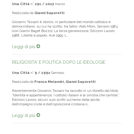
Una Città
n°
291 / 2023
marzo
Realizzata da
Gianni Saporetti
Giovanni Tassani è storico, in particolare del mondo cattolico e
democristiano, su cui ha scritto, tra l’altro: Aldo Moro, Sansoni 1983
(con Gianni Baget Bozzo); La terza generazione, Edizioni Lavoro
1988, Libertà e popolo, Ave 1995; L...
Leggi di più
RELIGIOSITA' E POLITICA DOPO LE IDEOLOGIE
Una Città
n°
9 / 1992
Gennaio
Realizzata da
Franco Melandri, Gianni Saporetti
Recentemente Giovanni Tassani ha raccolto in un libretto dal titolo
“Identità e appartenenza. I cattolici italiani e la si­nistra che cambia”,
Edizioni Lavoro, alcuni suoi scritti sul tema della laicità,
dell’impegno civile e dell’ispirazione cri­stiana o...
Leggi di più