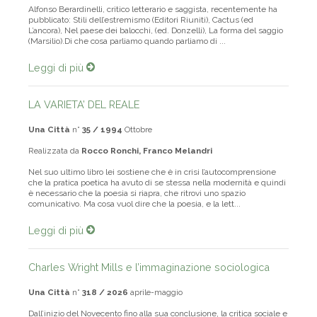
Alfonso Berardinelli, critico letterario e saggista, recentemente ha
pubblicato: Stili dell’estremismo (Editori Riuniti), Cactus (ed
L’ancora), Nel paese dei balocchi, (ed. Donzelli), La forma del saggio
(Marsilio).Di che cosa parliamo quando parliamo di ...
Leggi di più
LA VARIETA’ DEL REALE
Una Città
n°
35 / 1994
Ottobre
Realizzata da
Rocco Ronchi, Franco Melandri
Nel suo ultimo libro lei sostiene che è in crisi l’autocomprensione
che la pratica poetica ha avuto di se stessa nella modernità e quindi
è necessario che la poesia si riapra, che ritrovi uno spazio
comunicativo. Ma cosa vuol dire che la poesia, e la lett...
Leggi di più
Charles Wright Mills e l’immaginazione sociologica
Una Città
n°
318 / 2026
aprile-maggio