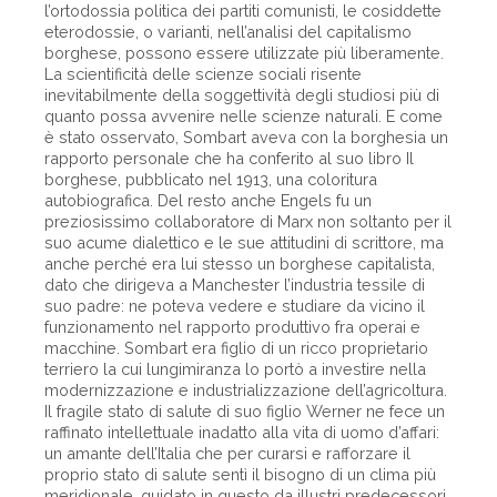
l’ortodossia politica dei partiti comunisti, le cosiddette
eterodossie, o varianti, nell’analisi del capitalismo
borghese, possono essere utilizzate più liberamente.
La scientificità delle scienze sociali risente
inevitabilmente della soggettività degli studiosi più di
quanto possa avvenire nelle scienze naturali. E come
è stato osservato, Sombart aveva con la borghesia un
rapporto personale che ha conferito al suo libro Il
borghese, pubblicato nel 1913, una coloritura
autobiografica. Del resto anche Engels fu un
preziosissimo collaboratore di Marx non soltanto per il
suo acume dialettico e le sue attitudini di scrittore, ma
anche perché era lui stesso un borghese capitalista,
dato che dirigeva a Manchester l’industria tessile di
suo padre: ne poteva vedere e studiare da vicino il
funzionamento nel rapporto produttivo fra operai e
macchine. Sombart era figlio di un ricco proprietario
terriero la cui lungimiranza lo portò a investire nella
modernizzazione e industrializzazione dell’agricoltura.
Il fragile stato di salute di suo figlio Werner ne fece un
raffinato intellettuale inadatto alla vita di uomo d’affari:
un amante dell’Italia che per curarsi e rafforzare il
proprio stato di salute sentì il bisogno di un clima più
meridionale, guidato in questo da illustri predecessori