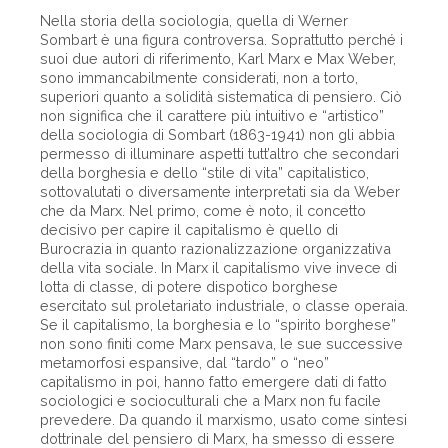
Nella storia della sociologia, quella di Werner
Sombart è una figura controversa. Soprattutto perché i
suoi due autori di riferimento, Karl Marx e Max Weber,
sono immancabilmente considerati, non a torto,
superiori quanto a solidità sistematica di pensiero. Ciò
non significa che il carattere più intuitivo e “artistico”
della sociologia di Sombart (1863-1941) non gli abbia
permesso di illuminare aspetti tutt’altro che secondari
della borghesia e dello “stile di vita” capitalistico,
sottovalutati o diversamente interpretati sia da Weber
che da Marx. Nel primo, come è noto, il concetto
decisivo per capire il capitalismo è quello di
Burocrazia in quanto razionalizzazione organizzativa
della vita sociale. In Marx il capitalismo vive invece di
lotta di classe, di potere dispotico borghese
esercitato sul proletariato industriale, o classe operaia.
Se il capitalismo, la borghesia e lo “spirito borghese”
non sono finiti come Marx pensava, le sue successive
metamorfosi espansive, dal “tardo” o “neo”
capitalismo in poi, hanno fatto emergere dati di fatto
sociologici e socioculturali che a Marx non fu facile
prevedere. Da quando il marxismo, usato come sintesi
dottrinale del pensiero di Marx, ha smesso di essere