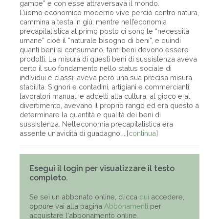
gambe” e con esse attraversava il mondo.
L’uomo economico moderno vive perciò contro natura,
cammina a testa in giù; mentre nell’economia
precapitalistica al primo posto ci sono le “necessità
umane” cioè il “naturale bisogno di beni”, e quindi
quanti beni si consumano, tanti beni devono essere
prodotti. La misura di questi beni di sussistenza aveva
certo il suo fondamento nello status sociale di
individui e classi: aveva però una sua precisa misura
stabilita. Signori e contadini, artigiani e commercianti,
lavoratori manuali e addetti alla cultura, al gioco e al
divertimento, avevano il proprio rango ed era questo a
determinare la quantità e qualità dei beni di
sussistenza. Nell’economia precapitalistica era
assente un’avidità di guadagno ...[
continua
]
Esegui il login per visualizzare il testo
completo.
Se sei un abbonato online, clicca
qui
accedere,
oppure vai alla pagina
Abbonamenti
per
acquistare l'abbonamento online.