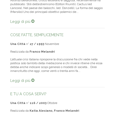
Alfonso Berardinelli, critico letterario e saggista, recentemente ha
pubblicato: Stili dell’estremismo (Editori Riuniti), Cactus (ed
L’ancora), Nel paese dei balocchi, (ed. Donzelli), La forma del saggio
(Marsilio).Uno dei principali obiettivi polemici de...
Leggi di più
COSE FATTE, SEMPLICEMENTE
Una Città
n°
27 / 1993
Novembre
Realizzata da
Franco Melandri
L’attuale crisi italiana ripropone la discussione fra chi vede nella
politica solo l’ambito della mediazione e chi invece ritiene che essa
debba anche indicare scopi generali o modelli di società... Direi
innanzitutto che oggi, come venti o trenta anni fa...
Leggi di più
E TU A COSA SERVI?
Una Città
n°
116 / 2003
Ottobre
Realizzata da
Katia Alesiano, Franco Melandri