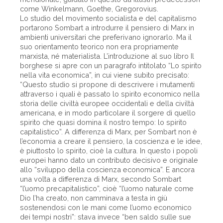
come Winkelmann, Goethe, Gregorovius.
Lo studio del movimento socialista e del capitalismo
portarono Sombart a introdurre il pensiero di Marx in
ambienti universitari che preferivano ignorarlo. Ma il
suo orientamento teorico non era propriamente
marxista, né materialista. L’introduzione al suo libro Il
borghese si apre con un paragrafo intitolato “Lo spirito
nella vita economica”, in cui viene subito precisato:
“Questo studio si propone di descrivere i mutamenti
attraverso i quali è passato lo spirito economico nella
storia delle civiltà europee occidentali e della civiltà
americana, e in modo particolare il sorgere di quello
spirito che quasi domina il nostro tempo: lo spirito
capitalistico”. A differenza di Marx, per Sombart non è
l’economia a creare il pensiero, la coscienza e le idee,
è piuttosto lo spirito, cioè la cultura. In questo i popoli
europei hanno dato un contributo decisivo e originale
allo “sviluppo della coscienza economica”. E ancora
una volta a differenza di Marx, secondo Sombart
“l’uomo precapitalistico”, cioè “l’uomo naturale come
Dio l’ha creato, non camminava a testa in giù
sostenendosi con le mani come l’uomo economico
dei tempi nostri”: stava invece “ben saldo sulle sue