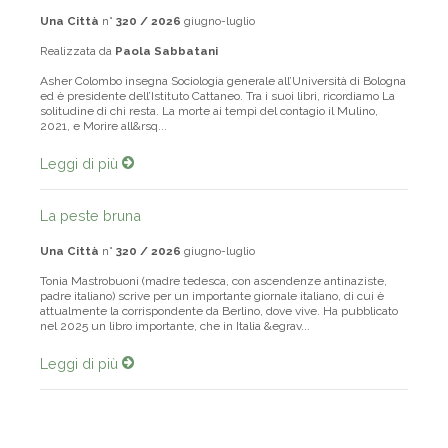
Il diritto a una via d'uscita
Una Città
n°
320 / 2026
giugno-luglio
Realizzata da
Paola Sabbatani
Asher Colombo insegna Sociologia generale all’Università di Bologna
ed è presidente dell’Istituto Cattaneo. Tra i suoi libri, ricordiamo La
solitudine di chi resta. La morte ai tempi del contagio il Mulino,
2021, e Morire all&rsq...
Leggi di più
La peste bruna
Una Città
n°
320 / 2026
giugno-luglio
Tonia Mastrobuoni (madre tedesca, con ascendenze antinaziste,
padre italiano) scrive per un importante giornale italiano, di cui è
attualmente la corrispondente da Berlino, dove vive. Ha pubblicato
nel 2025 un libro importante, che in Italia &egrav...
Leggi di più