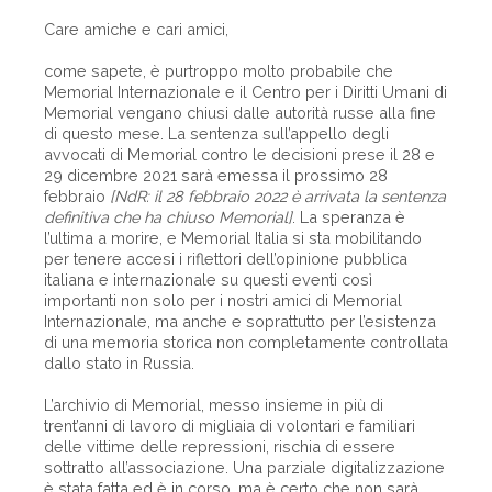
Care amiche e cari amici,
come sapete, è purtroppo molto probabile che
Memorial Internazionale e il Centro per i Diritti Umani di
Memorial vengano chiusi dalle autorità russe alla fine
di questo mese. La sentenza sull’appello degli
avvocati di Memorial contro le decisioni prese il 28 e
29 dicembre 2021 sarà emessa il prossimo 28
febbraio
[NdR: il 28 febbraio 2022 è arrivata la sentenza
definitiva che ha chiuso Memorial]
. La speranza è
l’ultima a morire, e Memorial Italia si sta mobilitando
per tenere accesi i riflettori dell’opinione pubblica
italiana e internazionale su questi eventi così
importanti non solo per i nostri amici di Memorial
Internazionale, ma anche e soprattutto per l’esistenza
di una memoria storica non completamente controllata
dallo stato in Russia.
L’archivio di Memorial, messo insieme in più di
trent’anni di lavoro di migliaia di volontari e familiari
delle vittime delle repressioni, rischia di essere
sottratto all’associazione. Una parziale digitalizzazione
è stata fatta ed è in corso, ma è certo che non sarà