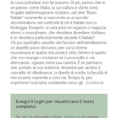
la cosa potrebbe non far piacere. Di più, penso che in
un paese, come l’Italia, la cui cultura e storia sono
forgiate dall’immaginario cristiano, nel dire “Buon
Natale” raramente si nasconda un proposito
discriminatorio nei confronti di chi il Natale non lo
festeggia. Esagero: ci sarà pure un ragazzo o ragazza,
ebreo o musulmano, che desidera diventare cristiano,
e lo desidera particolarmente durante il Natale?
C’è poi quell’altro aspetto del fascino dell’identitarismo,
un aspetto poco discusso, per cui la donna
musulmana è quella che porta il velo; l’ebreo è quello
che non mangia i crostacei né il prosciutto e via
elencando, ognuno nella sua casella. È un pensiero
che, portato al suo estremo, finirebbe per abolire il
concetto di cittadinanza, la libertà di scelta, la facoltà di
non essere coerente e così via. Tempo fa, per
esprimere la propria solidarietà verso gli ...[
continua
]
Esegui il login per visualizzare il testo
completo.
Se sei un abbonato online, clicca
qui
accedere,