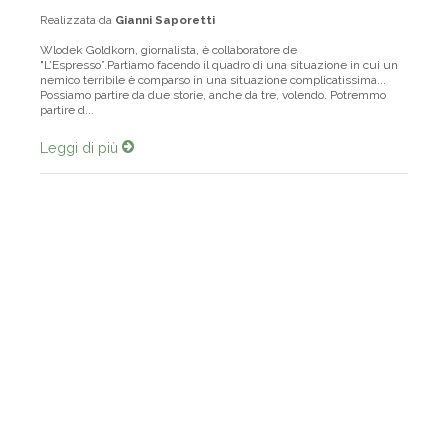
Realizzata da
Gianni Saporetti
Wlodek Goldkorn, giornalista, è collaboratore de
"L’Espresso”.Partiamo facendo il quadro di una situazione in cui un
nemico terribile è comparso in una situazione complicatissima...
Possiamo partire da due storie, anche da tre, volendo. Potremmo
partire d...
Leggi di più