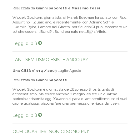
Realizzata da
Gianni Saporetti e Massimo Tesei
Wlodek Goldkorn, giornalista, di Marek Edelman ha curato, con Rudi
Assuntino, Il guardiano, e recentemente, con Adriano Sofri e
Ludmila Ryba, L’amore nel Ghetto, per Sellerio.Ci puoi raccontare un
po’ che cos’era il Bund?Il Bund era nato nel 1897 a Vilniu...
Leggi di più
L’ANTISEMITISMO ESISTE ANCORA?
Una Città
n°
114 / 2003
Luglio-Agosto
Realizzata da
Gianni Saporetti
Wlodek Goldkorn è giornalista de L’Espresso.Si parla tanto di
antisemitismo. Ma esiste ancora? O meglio: esiste un qualche
pericolo antisemita oggi?Quando si parla di antisemitismo, se si vuol
capire qualcosa, bisogna fare una premessa che riguarda il sen...
Leggi di più
QUEI QUARTIERI NON CI SONO PIU'