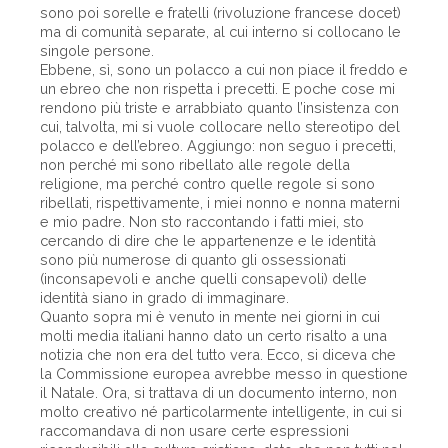
sono poi sorelle e fratelli (rivoluzione francese docet)
ma di comunità separate, al cui interno si collocano le
singole persone.
Ebbene, sì, sono un polacco a cui non piace il freddo e
un ebreo che non rispetta i precetti. E poche cose mi
rendono più triste e arrabbiato quanto l’insistenza con
cui, talvolta, mi si vuole collocare nello stereotipo del
polacco e dell’ebreo. Aggiungo: non seguo i precetti,
non perché mi sono ribellato alle regole della
religione, ma perché contro quelle regole si sono
ribellati, rispettivamente, i miei nonno e nonna materni
e mio padre. Non sto raccontando i fatti miei, sto
cercando di dire che le appartenenze e le identità
sono più numerose di quanto gli ossessionati
(inconsapevoli e anche quelli consapevoli) delle
identità siano in grado di immaginare.
Quanto sopra mi è venuto in mente nei giorni in cui
molti media italiani hanno dato un certo risalto a una
notizia che non era del tutto vera. Ecco, si diceva che
la Commissione europea avrebbe messo in questione
il Natale. Ora, si trattava di un documento interno, non
molto creativo né particolarmente intelligente, in cui si
raccomandava di non usare certe espressioni