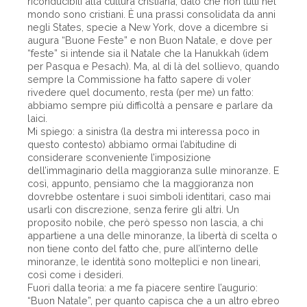
riconducibili alla cultura cristiana, dato che non tutti nel
mondo sono cristiani. È una prassi consolidata da anni
negli States, specie a New York, dove a dicembre si
augura “Buone Feste” e non Buon Natale, e dove per
“feste” si intende sia il Natale che la Hanukkah (idem
per Pasqua e Pesach). Ma, al di là del sollievo, quando
sempre la Commissione ha fatto sapere di voler
rivedere quel documento, resta (per me) un fatto:
abbiamo sempre più difficoltà a pensare e parlare da
laici.
Mi spiego: a sinistra (la destra mi interessa poco in
questo contesto) abbiamo ormai l’abitudine di
considerare sconveniente l’imposizione
dell’immaginario della maggioranza sulle minoranze. E
così, appunto, pensiamo che la maggioranza non
dovrebbe ostentare i suoi simboli identitari, caso mai
usarli con discrezione, senza ferire gli altri. Un
proposito nobile, che però spesso non lascia, a chi
appartiene a una delle minoranze, la libertà di scelta o
non tiene conto del fatto che, pure all’interno delle
minoranze, le identità sono molteplici e non lineari,
così come i desideri.
Fuori dalla teoria: a me fa piacere sentire l’augurio:
“Buon Natale”, per quanto capisca che a un altro ebreo