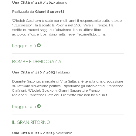
Una Città
n°
240 / 2017
giugno
Realizzata da
Gianni Saporetti
Wlodek Goldkorn è stato per molti anni il responsabile culturale de
"L’Espresso”. Ha lasciato la Polonia nel 1968. Vive a Firenze. Ha
scritto numerosi saggi sull’ebraismo. Il suo ultimo libro,
autobiografico, è Il bambino nella neve, Feltrinelli.L’ultima ...
Leggi di più
BOMBE E DEMOCRAZIA
Una Città
n°
110 / 2003
Febbraio
Durante l’incontro annuale di Villa Salta, si è tenuta una discussione
sull’attuale situazione politica. Riportiamo gli interventi di Francesco
Ciafaloni, Wlodek Goldkorn, Gianni Saporetti e Franco
Melandri.Francesco Ciafaloni. Premetto che non ho alcun t...
Leggi di più
IL GRAN RITORNO
Una Città
n°
226 / 2015
Novembre