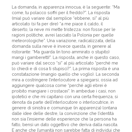
La domanda, in apparenza innocua, è la seguente: “Ma
come, tu polacco soffri per il freddo?”. La risposta
(mia) può variare dal semplice “ebbene, sì” al più
articolato (si fa per dire) “a me piace il caldo, il
deserto; la neve mi mette tristezza: non fosse per le
ragioni politiche, avrei lasciato la Polonia per quelle
meteorologiche”. Una variazione, radicalizzata, della
domanda sulla neve è invece questa, in genere al
ristorante: “Ma guarda (in tono ammirato o stupito)
mangi i gamberetti!”. La risposta, anche in questo caso,
può variare dal secco “sì” al più articolato “perché me
lo chiedi e di cosa ti stupisci?”. La prima risposta è una
constatazione (mangio quello che voglio). La seconda
mira a costringere l’interlocutore a spiegarsi, ossia ad
aggiungere qualcosa come “perché agli ebrei è
proibito mangiare i crostacei”. In ambedue i casi, non
ipotetici e che mi capitano con una certa frequenza, si
denota da parte dell’interlocutore o interlocutrice, in
genere di sinistra e comunque (in apparenza) lontana
dalle idee delle destre, la convinzione che l’identità
non sia l’insieme delle esperienze che la persona ha
fatto, bensì un dato oggettivo che deriva dalla nascita.
E anche che l’umanità non sarebbe fatta di individui che