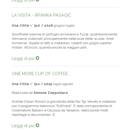
Leggi di più
LA VISITA - IRFANKA PASAGIC
Una Città
n°
320 / 2026
giugno-luglio
Sconfinate colonne di profughi arrivavano a Tuzla, quotidianamente.
Venivamo sistemati principalmente nelle aule delle scuole. Aree
immense, stipate di letti e materassi, coperti con grigie coperte
militari. All’inizio, quando ancora la maggior part...
Leggi di più
ONE MORE CUP OF COFFEE...
Una Città
n°
312 / 2025
luglio-agosto
Realizzata da
Simone Zoppellaro
Andrea Oskari Rossini è giornalista della Rai Tgr Veneto e collabora
con il programma televisivo “EstOvest”. È stato corrispondente di
Osservatorio Balcani e Caucaso da Sarajevo, realizzando molti
reportage e documentari. È...
Leggi di più