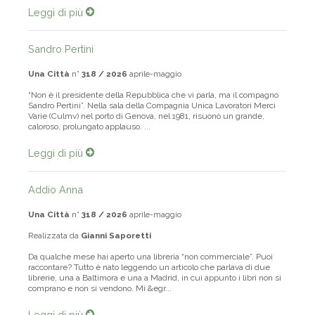
Leggi di più
Sandro Pertini
Una Città
n°
318 / 2026
aprile-maggio
“Non è il presidente della Repubblica che vi parla, ma il compagno
Sandro Pertini”. Nella sala della Compagnia Unica Lavoratori Merci
Varie (Culmv) nel porto di Genova, nel 1981, risuonò un grande,
caloroso, prolungato applauso. ...
Leggi di più
Addio Anna
Una Città
n°
318 / 2026
aprile-maggio
Realizzata da
Gianni Saporetti
Da qualche mese hai aperto una libreria “non commerciale”. Puoi
raccontare? Tutto è nato leggendo un articolo che parlava di due
librerie, una a Baltimora e una a Madrid, in cui appunto i libri non si
comprano e non si vendono. Mi &egr...