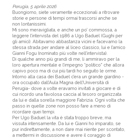
Perugia, 5 aprile 2026
Buongiorno, siete veramente eccezionali a ritrovare
storie e persone di tempi ormai trascorsi anche se
non lontanissimi.
Mi sono meravigliata, e anche un po’ commossa, a
leggere l’intervista del 1986 a Ugo Baduel (Gughi per
gli amici). Abitavamo abbastanza vicini e facevamo la
stessa strada per andare al liceo classico, lui e l’amico
Gianni Fogu (nominato più volte nell’intervista).
Di qualche anno più grandi di me, li ammiravo per la
loro apertura mentale e l’impegno “politico” che allora
capivo poco ma di cui più tardi ho seguito le orme.
Intorno alla casa dei Baduel c’era un grande giardino -
ora occupato dall’Aula Magna dell’Università di
Perugia- dove a volte eravamo invitati a giocare e di
cui ricordo una favolosa caccia al tesoro organizzata
da lui e dalla sorella maggiore Fabrizia. Ogni volta che
passo in quelle zone non posso fare a meno di
ricordare quei tempi.
Per Ugo Baduel la vita è stata troppo breve, ma
vissuta intensamente. Da lui e Gianni ho imparato, se
pur indirettamente, a non dare mai niente per scontato,
a mettermi in discussione e avere il coraggio di