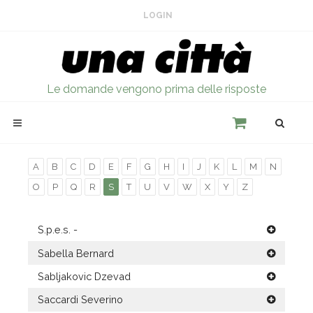
LOGIN
Le domande vengono prima delle risposte
A
B
C
D
E
F
G
H
I
J
K
L
M
N
O
P
Q
R
S
T
U
V
W
X
Y
Z
S.p.e.s. -
Sabella Bernard
Sabljakovic Dzevad
Saccardi Severino