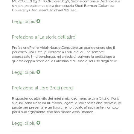
MERCOLEDÌ 23 OTTOBRE ore 16.30, Salone comunale Declino della
sinistra e decadenza della democrazia Sheri Berman (Columbia
University) Discussant: Michael Walzer...
Leggi di più
Prefazione a "La storia dell'altro"
PrefazionePierre Vidal-NaquetConsidero un grande onore che il
periodico Una Città, pubblicato a Forlì, e di cui ho sempre
apprezzato l’indipendenza, mi chieda di scrivere la prefazione a
questa doppia storia della Palestina e di Israele, ad uso degli stud...
Leggi di più
Prefazione al libro Brutti ricordi
Rispondendo all’invito dei miei amici del mensile Una Città di Forlì,
ai quali sono unito da numerosi legami di collaborazione, scrivo due
parole per presentare un libro che ho trovato affascinante, non solo
per il suo argomento, che non manca assolutamen...
Leggi di più