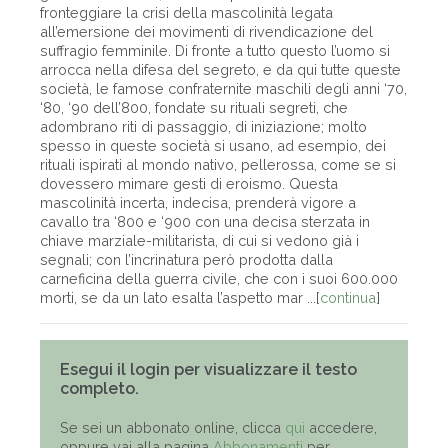
fronteggiare la crisi della mascolinità legata
all’emersione dei movimenti di rivendicazione del
suffragio femminile. Di fronte a tutto questo l’uomo si
arrocca nella difesa del segreto, e da qui tutte queste
società, le famose confraternite maschili degli anni ‘70,
‘80, ‘90 dell’800, fondate su rituali segreti, che
adombrano riti di passaggio, di iniziazione; molto
spesso in queste società si usano, ad esempio, dei
rituali ispirati al mondo nativo, pellerossa, come se si
dovessero mimare gesti di eroismo. Questa
mascolinità incerta, indecisa, prenderà vigore a
cavallo tra ‘800 e ‘900 con una decisa sterzata in
chiave marziale-militarista, di cui si vedono già i
segnali; con l’incrinatura però prodotta dalla
carneficina della guerra civile, che con i suoi 600.000
morti, se da un lato esalta l’aspetto mar ...[
continua
]
Esegui il login per visualizzare il testo
completo.
Se sei un abbonato online, clicca
qui
accedere,
oppure vai alla pagina
Abbonamenti
per