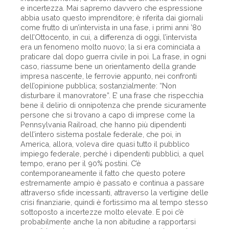
e incertezza. Mai sapremo davvero che espressione
abbia usato questo imprenditore; è riferita dai giornali
come frutto di un’intervista in una fase, i primi anni ’80
dell’Ottocento, in cui, a differenza di oggi, l’intervista
era un fenomeno molto nuovo; la si era cominciata a
praticare dal dopo guerra civile in poi. La frase, in ogni
caso, riassume bene un orientamento della grande
impresa nascente, le ferrovie appunto, nei confronti
dell’opinione pubblica; sostanzialmente: “Non
disturbare il manovratore”. E’ una frase che rispecchia
bene il delirio di onnipotenza che prende sicuramente
persone che si trovano a capo di imprese come la
Pennsylvania Railroad, che hanno più dipendenti
dell’intero sistema postale federale, che poi, in
America, allora, voleva dire quasi tutto il pubblico
impiego federale, perché i dipendenti pubblici, a quel
tempo, erano per il 90% postini. C’è
contemporaneamente il fatto che questo potere
estremamente ampio è passato e continua a passare
attraverso sfide incessanti, attraverso la vertigine delle
crisi finanziarie, quindi è fortissimo ma al tempo stesso
sottoposto a incertezze molto elevate. E poi c’è
probabilmente anche la non abitudine a rapportarsi