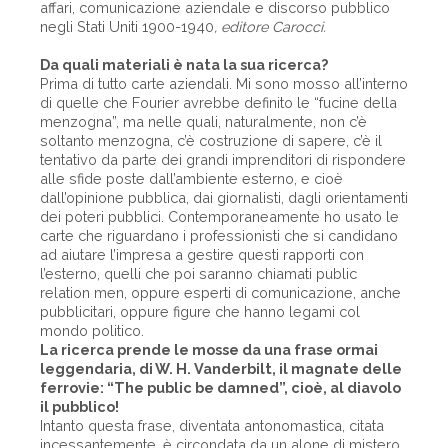
affari, comunicazione aziendale e discorso pubblico
negli Stati Uniti 1900-1940
, editore Carocci.
Da quali materiali è nata la sua ricerca?
Prima di tutto carte aziendali. Mi sono mosso all’interno
di quelle che Fourier avrebbe definito le “fucine della
menzogna”, ma nelle quali, naturalmente, non c’è
soltanto menzogna, c’è costruzione di sapere, c’è il
tentativo da parte dei grandi imprenditori di rispondere
alle sfide poste dall’ambiente esterno, e cioè
dall’opinione pubblica, dai giornalisti, dagli orientamenti
dei poteri pubblici. Contemporaneamente ho usato le
carte che riguardano i professionisti che si candidano
ad aiutare l’impresa a gestire questi rapporti con
l’esterno, quelli che poi saranno chiamati public
relation men, oppure esperti di comunicazione, anche
pubblicitari, oppure figure che hanno legami col
mondo politico.
La ricerca prende le mosse da una frase ormai
leggendaria, di W. H. Vanderbilt, il magnate delle
ferrovie: “The public be damned”, cioè, al diavolo
il pubblico!
Intanto questa frase, diventata antonomastica, citata
incessantemente, è circondata da un alone di mistero