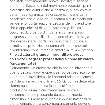
con sfide estremamente nuove, incerte; ci sono le
prime manifestazioni del movimento operaio, i primi
giornalisti che cominciano a incalzare, a loro volta in
parte mossi da un’istanza di sapere, in parte dalla
coscienza che quello dello scandalo è un modo per
vendere. Di qui la reazione del grande imprenditore
che è appunto: “Al diavolo l’opinione pubblica!”.
Ecco, nel libro cerco di mostrare come si passi
progressivamente all’elaborazione di una strategia
che cerca di fare i conti con l’opinione pubblica, e
quindi con i potenziali consumatori, quelli che poi
diventeranno consumatori e cittadini al tempo stesso.
Fino ad allora il grande imprenditore aveva
coltivato il segreto professionale come un valore
fondamentale?
Sicuramente. Un elemento che io non ho introdotto è
quello della privacy, e cioè il senso del segreto come
elemento chiave della vita imprenditoriale, ma anche
dell’identità maschile di fine ‘800. Gli uomini delle élite
stanno passando da una fase in cui è centrale la
produzione a una in cui invece sarà centrale il
consumo; stanno passando da piccole-medie
dimensioni di imprese di città a imprese nazionali di
grandi dimensioni; e contemporaneamente devono