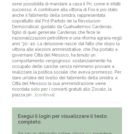
serie possibilità di mandare a casa il Pri, come è infatti
successo. A contribuire alla vittoria di Fox è poi stato
anche il fallimento della sinistra, rappresentata
soprattutto dal Prd (Partido de la Revolucion
Democratica), guidato da Cuahuatemoc Cardenas,
figlio di quel generale Cardenas che fece le
nazionalizzazioni petrolifere e una riforma agraria negli
anni ‘30-‘40. La delusione nasce dal fatto che dopo la
vittoria alle elezioni amministrative, che l’ha portato a
governare Città del Messico, ha tenuto un
comportamento vergognoso: sostanzialmente ha
occupato delle cariche senza nemmeno provare a
realizzare la politica sociale che aveva promesso. Per
dare un’idea del livello del fallimento della sinistra, a
Città del Messico la sua amministrazione viene
ricordata solo per i concerti gratuiti allo Zocalo, la
piazza pri ...[
continua
]
Esegui il login per visualizzare il testo
completo.
Se sei un abbonato online, clicca
qui
accedere,