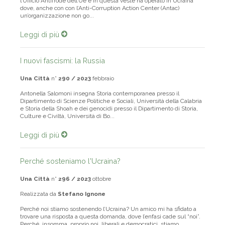
Giovanni Kessler ha ricoperto la carica di Direttore Generale dell’Olaf,
l’Ufficio Antifrode dell’Ue e in questa veste ha operato in Ucraina
dove, anche con con l’Anti-Corruption Action Center (Antac)
un’organizzazione non go...
Leggi di più
I nuovi fascismi: la Russia
Una Città
n°
290 / 2023
febbraio
Antonella Salomoni insegna Storia contemporanea presso il
Dipartimento di Scienze Politiche e Sociali, Università della Calabria
e Storia della Shoah e dei genocidi presso il Dipartimento di Storia,
Culture e Civiltà, Università di Bo...
Leggi di più
Perché sosteniamo l'Ucraina?
Una Città
n°
296 / 2023
ottobre
Realizzata da
Stefano Ignone
Perché noi stiamo sostenendo l’Ucraina? Un amico mi ha sfidato a
trovare una risposta a questa domanda, dove l’enfasi cade sul “noi”.