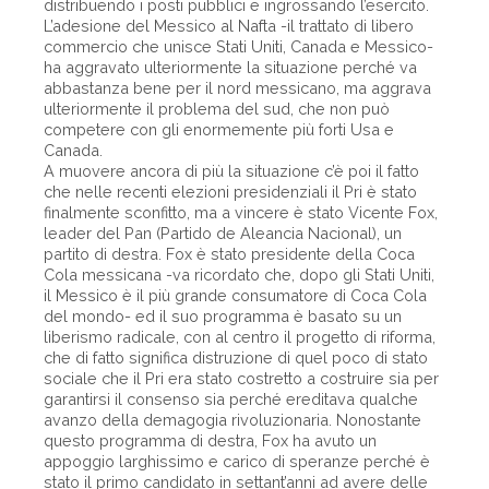
distribuendo i posti pubblici e ingrossando l’esercito.
L’adesione del Messico al Nafta -il trattato di libero
commercio che unisce Stati Uniti, Canada e Messico-
ha aggravato ulteriormente la situazione perché va
abbastanza bene per il nord messicano, ma aggrava
ulteriormente il problema del sud, che non può
competere con gli enormemente più forti Usa e
Canada.
A muovere ancora di più la situazione c’è poi il fatto
che nelle recenti elezioni presidenziali il Pri è stato
finalmente sconfitto, ma a vincere è stato Vicente Fox,
leader del Pan (Partido de Aleancia Nacional), un
partito di destra. Fox è stato presidente della Coca
Cola messicana -va ricordato che, dopo gli Stati Uniti,
il Messico è il più grande consumatore di Coca Cola
del mondo- ed il suo programma è basato su un
liberismo radicale, con al centro il progetto di riforma,
che di fatto significa distruzione di quel poco di stato
sociale che il Pri era stato costretto a costruire sia per
garantirsi il consenso sia perché ereditava qualche
avanzo della demagogia rivoluzionaria. Nonostante
questo programma di destra, Fox ha avuto un
appoggio larghissimo e carico di speranze perché è
stato il primo candidato in settant’anni ad avere delle