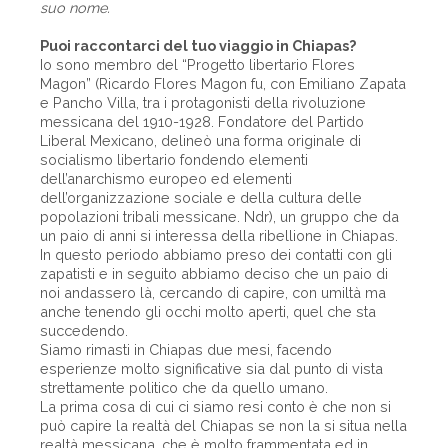
suo nome.
Puoi raccontarci del tuo viaggio in Chiapas?
Io sono membro del “Progetto libertario Flores
Magon” (Ricardo Flores Magon fu, con Emiliano Zapata
e Pancho Villa, tra i protagonisti della rivoluzione
messicana del 1910-1928. Fondatore del Partido
Liberal Mexicano, delineò una forma originale di
socialismo libertario fondendo elementi
dell’anarchismo europeo ed elementi
dell’organizzazione sociale e della cultura delle
popolazioni tribali messicane. Ndr), un gruppo che da
un paio di anni si interessa della ribellione in Chiapas.
In questo periodo abbiamo preso dei contatti con gli
zapatisti e in seguito abbiamo deciso che un paio di
noi andassero là, cercando di capire, con umiltà ma
anche tenendo gli occhi molto aperti, quel che sta
succedendo.
Siamo rimasti in Chiapas due mesi, facendo
esperienze molto significative sia dal punto di vista
strettamente politico che da quello umano.
La prima cosa di cui ci siamo resi conto è che non si
può capire la realtà del Chiapas se non la si situa nella
realtà messicana, che è molto frammentata ed in