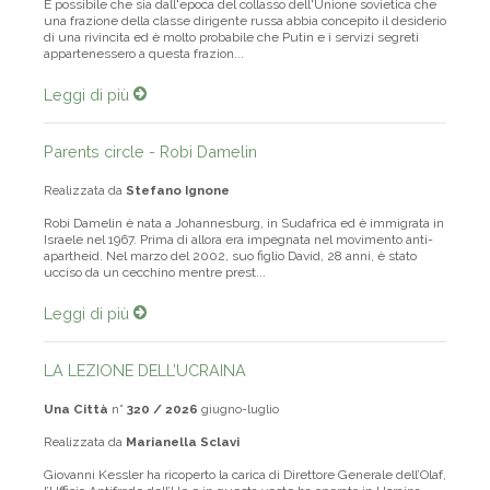
E possibile che sia dall'epoca del collasso dell'Unione sovietica che
una frazione della classe dirigente russa abbia concepito il desiderio
di una rivincita ed è molto probabile che Putin e i servizi segreti
appartenessero a questa frazion...
Leggi di più
Parents circle - Robi Damelin
Realizzata da
Stefano Ignone
Robi Damelin è nata a Johannesburg, in Sudafrica ed è immigrata in
Israele nel 1967. Prima di allora era impegnata nel movimento anti-
apartheid. Nel marzo del 2002, suo figlio David, 28 anni, è stato
ucciso da un cecchino mentre prest...
Leggi di più
LA LEZIONE DELL’UCRAINA
Una Città
n°
320 / 2026
giugno-luglio
Realizzata da
Marianella Sclavi