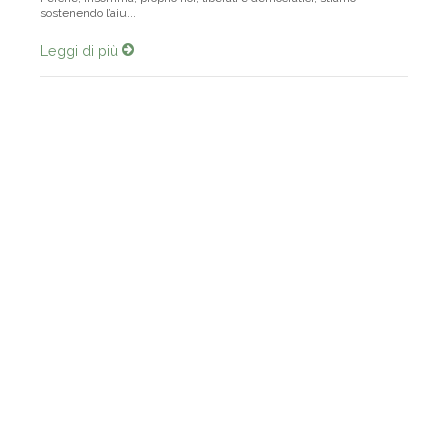
Perché, insomma, proprio noi, liberali e democratici, stiamo
sostenendo l’aiu...
Leggi di più