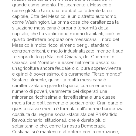
grande cambiamento. Politicamente il Messico è,
come gli Stati Uniti, una repubblica federale la cui
capitale, Città del Messico, è un distretto autonomo,
come Washington. La prima cosa che caratterizza la
situazione messicana è proprio l’enormità della
capitale, che ha venticinque milioni di abitanti, cioè un
quarto dell’intera popolazione messicana. Il nord del
Messico è molto ricco, almeno per gli standard
centroamericani, e molto industrializzato; mentre il sud
-e soprattutto gli Stati del Chiapas, del Guerrero, di
Oaxaca, del Morelos- è essenzialmente basato su
un’agricoltura ancora feudale o di pura sopravvivenza
e quindi è poverissimo, è sicuramente “Terzo mondo”.
Sostanzialmente, quindi, la realtà messicana è
caratterizzata da grandi disparità, con un enorme
numero di poveri, veramente dei disperati, una
minoranza ricchissima e ristrettissima e una classe
media forte politicamente e socialmente. Gran parte di
questa classe media è formata dall’enorme burocrazia
costituita dal regime social-statalista del Pri (Partido
Revolucionario Istitucional), che è durato più di
settant’anni e che, come la nostra Democrazia
Cristiana, si è mantenuto al potere con la corruzione,