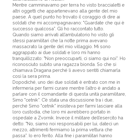
Mentre camminavamo per terra ho visto braccialetti e
altri oggetti che appartenevano alla gente del mio
paese. A quel punto ho trovato il coraggio di dire ai
soldati che mi accompagnavano: "Guardate che qui è
successo qualcosa”. Gli ho raccontato tutto.
Quando siamo arrivati all’ambulatorio ho visto gli
stessi paramilitari che la notte prima avevano
massacrato la gente del mio villaggio. Mi sono
aggrappato ai due soldati e loro mi hanno
tranquillizzato: "Non preoccuparti, ci siamo qui noi”. Ho
riconosciuto subito una ragazza bionda. So che si
chiamava Dragana perché li avevo sentiti chiamarla
così la sera prima.
Dopodiché, uno dei due soldati è entrato con me in
infermeria per farmi curare mentre l’altro è andato a
parlare con il comandante di questa unità paramilitare,
Simo "cetnik”. C’è stata una discussione tra i due,
perché Simo "cetnik” insisteva per farmi lasciare alla
loro custodia, che loro mi avrebbero portato in
ospedale a Zvornik. Invece il militare dell’esercito ha
detto: "No, siamo noi responsabili per lui, dateci un
mezzo, altrimenti fermiamo la prima vettura che
passa”. Io ero ferito. Alla fine i paramilitari hanno