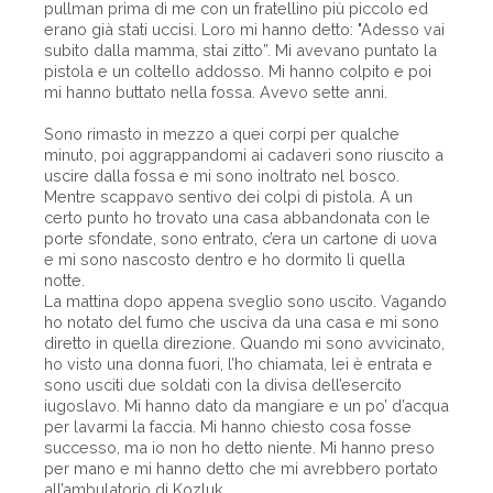
pullman prima di me con un fratellino più piccolo ed
erano già stati uccisi. Loro mi hanno detto: "Adesso vai
subito dalla mamma, stai zitto”. Mi avevano puntato la
pistola e un coltello addosso. Mi hanno colpito e poi
mi hanno buttato nella fossa. Avevo sette anni.
Sono rimasto in mezzo a quei corpi per qualche
minuto, poi aggrappandomi ai cadaveri sono riuscito a
uscire dalla fossa e mi sono inoltrato nel bosco.
Mentre scappavo sentivo dei colpi di pistola. A un
certo punto ho trovato una casa abbandonata con le
porte sfondate, sono entrato, c’era un cartone di uova
e mi sono nascosto dentro e ho dormito lì quella
notte.
La mattina dopo appena sveglio sono uscito. Vagando
ho notato del fumo che usciva da una casa e mi sono
diretto in quella direzione. Quando mi sono avvicinato,
ho visto una donna fuori, l’ho chiamata, lei è entrata e
sono usciti due soldati con la divisa dell’esercito
iugoslavo. Mi hanno dato da mangiare e un po’ d’acqua
per lavarmi la faccia. Mi hanno chiesto cosa fosse
successo, ma io non ho detto niente. Mi hanno preso
per mano e mi hanno detto che mi avrebbero portato
all’ambulatorio di Kozluk.