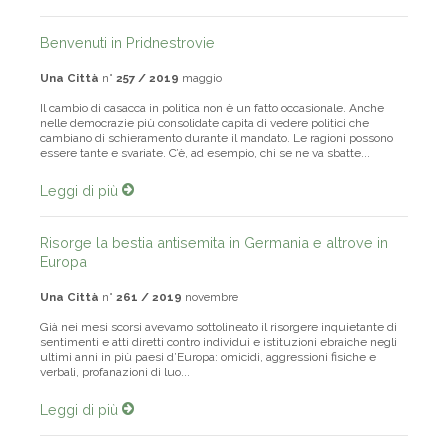
Leggi di più
Benvenuti in Pridnestrovie
Una Città
n°
257 / 2019
maggio
Il cambio di casacca in politica non è un fatto occasionale. Anche
nelle democrazie più consolidate capita di vedere politici che
cambiano di schieramento durante il mandato. Le ragioni possono
essere tante e svariate. C’è, ad esempio, chi se ne va sbatte...
Leggi di più
Risorge la bestia antisemita in Germania e altrove in
Europa
Una Città
n°
261 / 2019
novembre
Già nei mesi scorsi avevamo sottolineato il risorgere inquietante di
sentimenti e atti diretti contro individui e istituzioni ebraiche negli
ultimi anni in più paesi d’Europa: omicidi, aggressioni fisiche e
verbali, profanazioni di luo...
Leggi di più