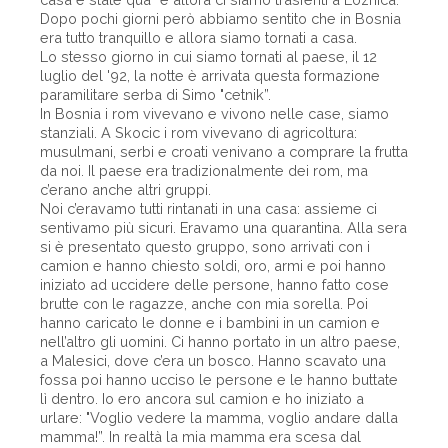
Dopo pochi giorni però abbiamo sentito che in Bosnia
era tutto tranquillo e allora siamo tornati a casa.
Lo stesso giorno in cui siamo tornati al paese, il 12
luglio del '92, la notte è arrivata questa formazione
paramilitare serba di Simo "cetnik”.
In Bosnia i rom vivevano e vivono nelle case, siamo
stanziali. A Skocic i rom vivevano di agricoltura:
musulmani, serbi e croati venivano a comprare la frutta
da noi. Il paese era tradizionalmente dei rom, ma
c’erano anche altri gruppi.
Noi c’eravamo tutti rintanati in una casa: assieme ci
sentivamo più sicuri. Eravamo una quarantina. Alla sera
si è presentato questo gruppo, sono arrivati con i
camion e hanno chiesto soldi, oro, armi e poi hanno
iniziato ad uccidere delle persone, hanno fatto cose
brutte con le ragazze, anche con mia sorella. Poi
hanno caricato le donne e i bambini in un camion e
nell’altro gli uomini. Ci hanno portato in un altro paese,
a Malesici, dove c’era un bosco. Hanno scavato una
fossa poi hanno ucciso le persone e le hanno buttate
lì dentro. Io ero ancora sul camion e ho iniziato a
urlare: "Voglio vedere la mamma, voglio andare dalla
mamma!”. In realtà la mia mamma era scesa dal