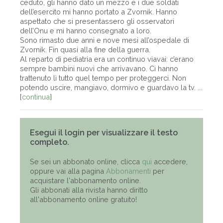
ceduto, gli hanno dato un mezzo e i due soldati
dell’esercito mi hanno portato a Zvornik. Hanno
aspettato che si presentassero gli osservatori
dell’Onu e mi hanno consegnato a loro.
Sono rimasto due anni e nove mesi all’ospedale di
Zvornik. Fin quasi alla fine della guerra.
Al reparto di pediatria era un continuo viavai: c’erano
sempre bambini nuovi che arrivavano. Ci hanno
trattenuto lì tutto quel tempo per proteggerci. Non
potendo uscire, mangiavo, dormivo e guardavo la tv. ...
[
continua
]
Esegui il login per visualizzare il testo
completo.
Se sei un abbonato online, clicca
qui
accedere,
oppure vai alla pagina
Abbonamenti
per
acquistare l'abbonamento online.
Gli abbonati alla rivista hanno diritto
all'abbonamento online gratuito!