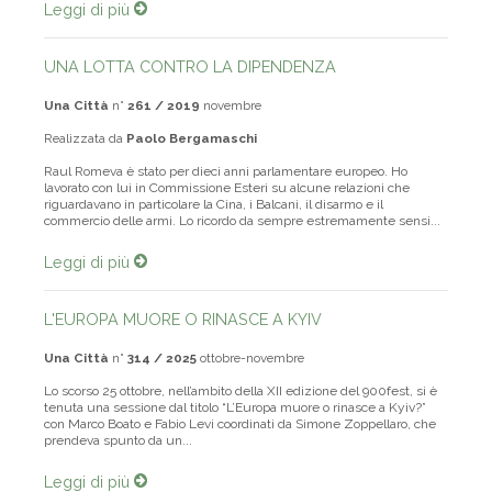
Leggi di più
UNA LOTTA CONTRO LA DIPENDENZA
Una Città
n°
261 / 2019
novembre
Realizzata da
Paolo Bergamaschi
Raul Romeva è stato per dieci anni parlamentare europeo. Ho
lavorato con lui in Commissione Esteri su alcune relazioni che
riguardavano in particolare la Cina, i Balcani, il disarmo e il
commercio delle armi. Lo ricordo da sempre estremamente sensi...
Leggi di più
L'EUROPA MUORE O RINASCE A KYIV
Una Città
n°
314 / 2025
ottobre-novembre
Lo scorso 25 ottobre, nell’ambito della XII edizione del 900fest, si è
tenuta una sessione dal titolo “L’Europa muore o rinasce a Kyiv?”
con Marco Boato e Fabio Levi coordinati da Simone Zoppellaro, che
prendeva spunto da un...