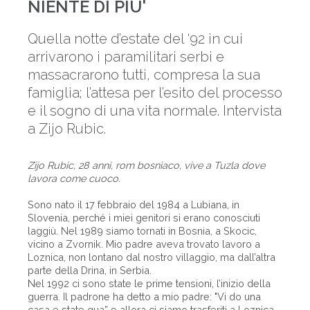
NIENTE DI PIU'
Quella notte d’estate del ‘92 in cui
arrivarono i paramilitari serbi e
massacrarono tutti, compresa la sua
famiglia; l’attesa per l’esito del processo
e il sogno di una vita normale. Intervista
a Zijo Rubic.
Zijo Rubic, 28 anni, rom bosniaco, vive a Tuzla dove
lavora come cuoco.
Sono nato il 17 febbraio del 1984 a Lubiana, in
Slovenia, perché i miei genitori si erano conosciuti
laggiù. Nel 1989 siamo tornati in Bosnia, a Skocic,
vicino a Zvornik. Mio padre aveva trovato lavoro a
Loznica, non lontano dal nostro villaggio, ma dall’altra
parte della Drina, in Serbia.
Nel 1992 ci sono state le prime tensioni, l’inizio della
guerra. Il padrone ha detto a mio padre: "Vi do una
casa e state qua” e allora ci siamo trasferiti a Loznica.