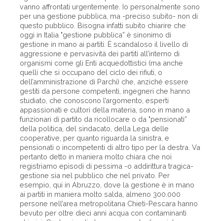
vanno affrontati urgentemente. Io personalmente sono
per una gestione pubblica, ma -preciso subito- non di
questo pubblico. Bisogna infatti subito chiarire che
oggi in Italia "gestione pubblica” è sinonimo di
gestione in mano ai partiti. È scandaloso il livello di
aggressione e pervasività dei partiti all’interno di
organismi come gli Enti acquedottistici (ma anche
quelli che si occupano del ciclo dei rifiuti, o
dell’amministrazione di Parchi) che, anziché essere
gestiti da persone competenti, ingegneri che hanno
studiato, che conoscono l’argomento, esperti
appassionati e cultori della materia, sono in mano a
funzionari di partito da ricollocare o da "pensionati”
della politica, del sindacato, della Lega delle
cooperative, per quanto riguarda la sinistra, e
pensionati o incompetenti di altro tipo per la destra. Va
pertanto detto in maniera molto chiara che noi
registriamo episodi di pessima -o addirittura tragica-
gestione sia nel pubblico che nel privato. Per
esempio, qui in Abruzzo, dove la gestione è in mano
ai partiti in maniera molto salda, almeno 300.000
persone nell’area metropolitana Chieti-Pescara hanno
bevuto per oltre dieci anni acqua con contaminanti