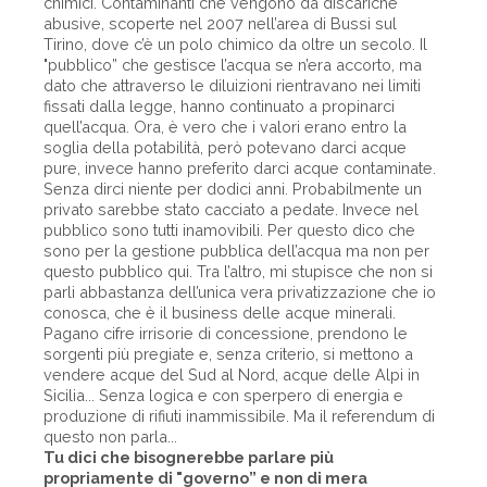
chimici. Contaminanti che vengono da discariche
abusive, scoperte nel 2007 nell’area di Bussi sul
Tirino, dove c’è un polo chimico da oltre un secolo. Il
"pubblico” che gestisce l’acqua se n’era accorto, ma
dato che attraverso le diluizioni rientravano nei limiti
fissati dalla legge, hanno continuato a propinarci
quell’acqua. Ora, è vero che i valori erano entro la
soglia della potabilità, però potevano darci acque
pure, invece hanno preferito darci acque contaminate.
Senza dirci niente per dodici anni. Probabilmente un
privato sarebbe stato cacciato a pedate. Invece nel
pubblico sono tutti inamovibili. Per questo dico che
sono per la gestione pubblica dell’acqua ma non per
questo pubblico qui. Tra l’altro, mi stupisce che non si
parli abbastanza dell’unica vera privatizzazione che io
conosca, che è il business delle acque minerali.
Pagano cifre irrisorie di concessione, prendono le
sorgenti più pregiate e, senza criterio, si mettono a
vendere acque del Sud al Nord, acque delle Alpi in
Sicilia... Senza logica e con sperpero di energia e
produzione di rifiuti inammissibile. Ma il referendum di
questo non parla...
Tu dici che bisognerebbe parlare più
propriamente di "governo” e non di mera