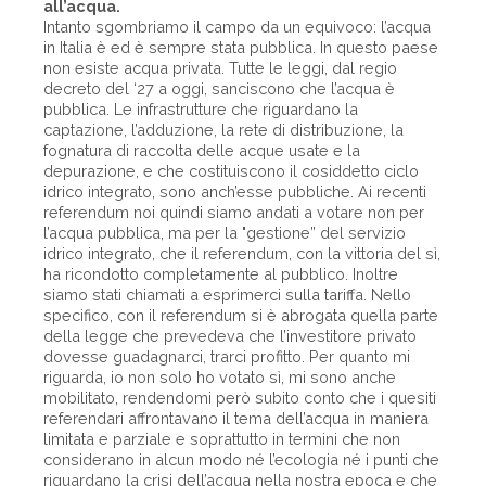
all’acqua.
Intanto sgombriamo il campo da un equivoco: l’acqua
in Italia è ed è sempre stata pubblica. In questo paese
non esiste acqua privata. Tutte le leggi, dal regio
decreto del ‘27 a oggi, sanciscono che l’acqua è
pubblica. Le infrastrutture che riguardano la
captazione, l’adduzione, la rete di distribuzione, la
fognatura di raccolta delle acque usate e la
depurazione, e che costituiscono il cosiddetto ciclo
idrico integrato, sono anch’esse pubbliche. Ai recenti
referendum noi quindi siamo andati a votare non per
l’acqua pubblica, ma per la "gestione” del servizio
idrico integrato, che il referendum, con la vittoria del sì,
ha ricondotto completamente al pubblico. Inoltre
siamo stati chiamati a esprimerci sulla tariffa. Nello
specifico, con il referendum si è abrogata quella parte
della legge che prevedeva che l’investitore privato
dovesse guadagnarci, trarci profitto. Per quanto mi
riguarda, io non solo ho votato sì, mi sono anche
mobilitato, rendendomi però subito conto che i quesiti
referendari affrontavano il tema dell’acqua in maniera
limitata e parziale e soprattutto in termini che non
considerano in alcun modo né l’ecologia né i punti che
riguardano la crisi dell’acqua nella nostra epoca e che