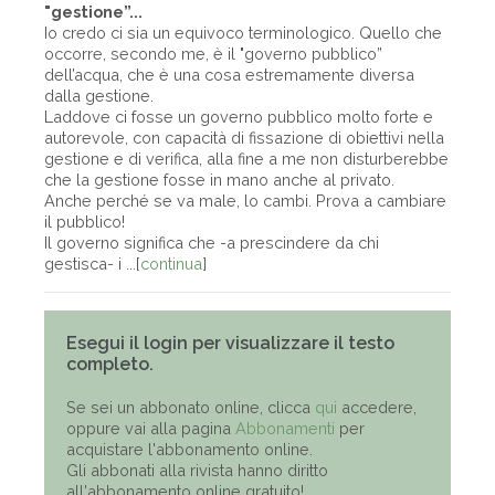
"gestione”...
Io credo ci sia un equivoco terminologico. Quello che
occorre, secondo me, è il "governo pubblico”
dell’acqua, che è una cosa estremamente diversa
dalla gestione.
Laddove ci fosse un governo pubblico molto forte e
autorevole, con capacità di fissazione di obiettivi nella
gestione e di verifica, alla fine a me non disturberebbe
che la gestione fosse in mano anche al privato.
Anche perché se va male, lo cambi. Prova a cambiare
il pubblico!
Il governo significa che -a prescindere da chi
gestisca- i ...[
continua
]
Esegui il login per visualizzare il testo
completo.
Se sei un abbonato online, clicca
qui
accedere,
oppure vai alla pagina
Abbonamenti
per
acquistare l'abbonamento online.
Gli abbonati alla rivista hanno diritto
all'abbonamento online gratuito!