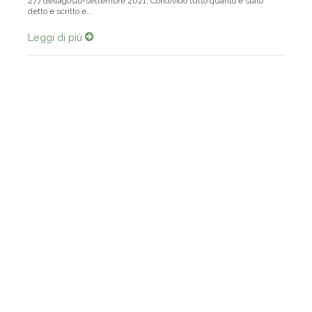
277 dell’agosto-settembre 2021. Condivido tutto quanto è stato
detto e scritto e...
Leggi di più