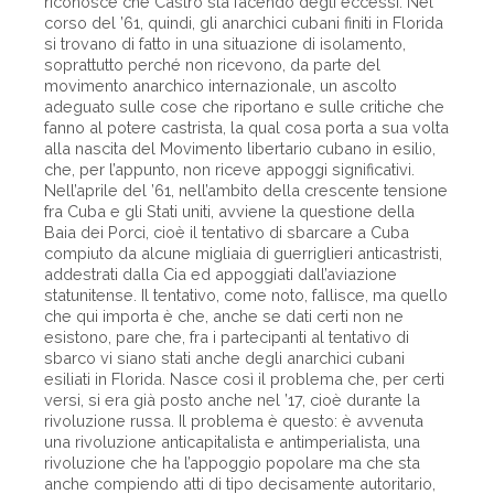
riconosce che Castro sta facendo degli eccessi. Nel
corso del ’61, quindi, gli anarchici cubani finiti in Florida
si trovano di fatto in una situazione di isolamento,
soprattutto perché non ricevono, da parte del
movimento anarchico internazionale, un ascolto
adeguato sulle cose che riportano e sulle critiche che
fanno al potere castrista, la qual cosa porta a sua volta
alla nascita del Movimento libertario cubano in esilio,
che, per l’appunto, non riceve appoggi significativi.
Nell’aprile del ’61, nell’ambito della crescente tensione
fra Cuba e gli Stati uniti, avviene la questione della
Baia dei Porci, cioè il tentativo di sbarcare a Cuba
compiuto da alcune migliaia di guerriglieri anticastristi,
addestrati dalla Cia ed appoggiati dall’aviazione
statunitense. Il tentativo, come noto, fallisce, ma quello
che qui importa è che, anche se dati certi non ne
esistono, pare che, fra i partecipanti al tentativo di
sbarco vi siano stati anche degli anarchici cubani
esiliati in Florida. Nasce così il problema che, per certi
versi, si era già posto anche nel ’17, cioè durante la
rivoluzione russa. Il problema è questo: è avvenuta
una rivoluzione anticapitalista e antimperialista, una
rivoluzione che ha l’appoggio popolare ma che sta
anche compiendo atti di tipo decisamente autoritario,