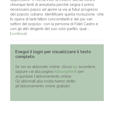
chiunque tenti di annullarla perché segna il primo
necessario passo ad aprire la via ai futuri progressi
del popolo cubano. Identificare quella rivoluzione -che
fu opera di tanti fattori concomitanti e dei più vari
settori del popolo- con la persona di Fidel Castro e
con gli altri dirigenti del suo solo partito, qual ...
[
continua
]
Esegui il login per visualizzare il testo
completo.
Se sei un abbonato online, clicca
qui
accedere,
oppure vai alla pagina
Abbonamenti
per
acquistare l'abbonamento online.
Gli abbonati alla rivista hanno diritto
all'abbonamento online gratuito!