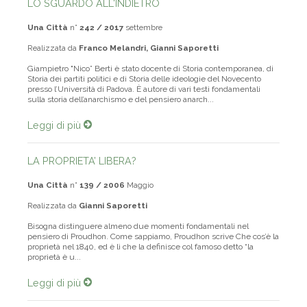
LO SGUARDO ALL'INDIETRO
Una Città
n°
242 / 2017
settembre
Realizzata da
Franco Melandri, Gianni Saporetti
Giampietro "Nico” Berti è stato docente di Storia contemporanea, di
Storia dei partiti politici e di Storia delle ideologie del Novecento
presso l’Università di Padova. È autore di vari testi fondamentali
sulla storia dell’anarchismo e del pensiero anarch...
Leggi di più
LA PROPRIETA’ LIBERA?
Una Città
n°
139 / 2006
Maggio
Realizzata da
Gianni Saporetti
Bisogna distinguere almeno due momenti fondamentali nel
pensiero di Proudhon. Come sappiamo, Proudhon scrive Che cos’è la
proprietà nel 1840, ed è lì che la definisce col famoso detto “la
proprietà è u...
Leggi di più