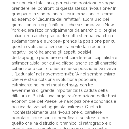
per non dire totalitario, per cui che posizione bisogna
prendere nei confronti di questa stessa rivoluzione? In
gran parte la stampa anarchica internazionale -come
ad esempio “L’adunata dei refrattari”, allora uno dei
giornali anarchici più influenti, che si stampava a New
York ed era fatto principalmente da anarchici di origine
italiana, ma anche gran parte della stampa anarchica
sudamericana e europea- prende la posizione per cui
questa rivoluzione avrà sicuramente tanti aspetti
negativi, però ha anche gli aspetti positivi
dell’appoggio popolare e del carattere anticapitalista e
antimperialista, per cui va difesa, anche se gli anarchici
cubani sono contro questa stessa posizione. Scriveva
l’ “L’adunata” nel novembre 1961: “A noi sembra chiaro
che vi è stata colà una rivoluzione popolare,
culminante nei primi mesi del 1959 con tre
avvenimenti di grande importanza: la caduta della
dittatura di Batista, una larga trasformazione delle basi
economiche del Paese, l’emancipazione economica e
politica dal vassallaggio statunitense. Quella fu
incontestabilmente una rivoluzione di carattere
popolare, necessaria e benefica in se stessa -per
quello che ha distrutto di tirannico, di retrogrado e di
oppressivo- e meritevole di essere difesa contro