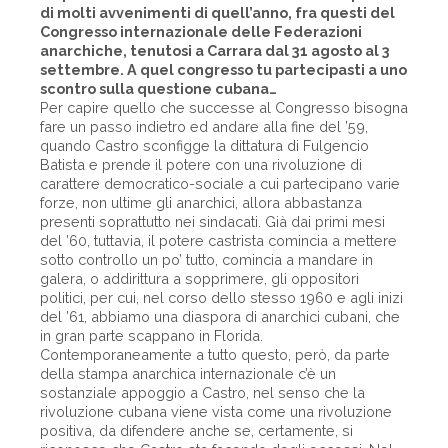
di molti avvenimenti di quell’anno, fra questi del
Congresso internazionale delle Federazioni
anarchiche, tenutosi a Carrara dal 31 agosto al 3
settembre. A quel congresso tu partecipasti a uno
scontro sulla questione cubana…
Per capire quello che successe al Congresso bisogna
fare un passo indietro ed andare alla fine del ’59,
quando Castro sconfigge la dittatura di Fulgencio
Batista e prende il potere con una rivoluzione di
carattere democratico-sociale a cui partecipano varie
forze, non ultime gli anarchici, allora abbastanza
presenti soprattutto nei sindacati. Già dai primi mesi
del ’60, tuttavia, il potere castrista comincia a mettere
sotto controllo un po’ tutto, comincia a mandare in
galera, o addirittura a sopprimere, gli oppositori
politici, per cui, nel corso dello stesso 1960 e agli inizi
del ’61, abbiamo una diaspora di anarchici cubani, che
in gran parte scappano in Florida.
Contemporaneamente a tutto questo, però, da parte
della stampa anarchica internazionale c’è un
sostanziale appoggio a Castro, nel senso che la
rivoluzione cubana viene vista come una rivoluzione
positiva, da difendere anche se, certamente, si