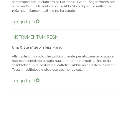
contemporanea, è stato amico fraterno di Gianni Baget Bozzo per
oltre trent’anni. Ha scritto con lui Aldo Moro, il politico nella crisi:
1962-1973, Sansoni, 1983, e ne ha curato...
Leggi di più
INSTRUMENTUM REGNI
Una Città
n°
30 / 1994
Marzo
Alla vigilia di un voto che probabilmente penalizzerà le posizioni
neo-democristiane e registrerà, anche nei numeri, la fine della
cosiddetta "unità politica dei cattolici", abbiamo chiesto a Giovanni
Tassani, politologo e studioso del mondo cat...
Leggi di più