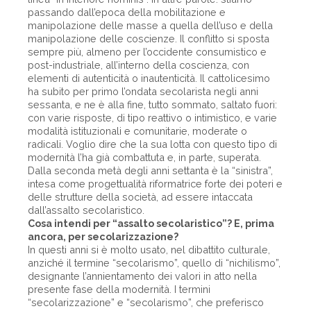
passando dall’epoca della mobilitazione e
manipolazione delle masse a quella dell’uso e della
manipolazione delle coscienze. Il conflitto si sposta
sempre più, almeno per l’occidente consumistico e
post-industriale, all’interno della coscienza, con
elementi di autenticità o inautenticità. Il cattolicesimo
ha subito per primo l’ondata secolarista negli anni
sessanta, e ne è alla fine, tutto sommato, saltato fuori:
con varie risposte, di tipo reattivo o intimistico, e varie
modalità istituzionali e comunitarie, moderate o
radicali. Voglio dire che la sua lotta con questo tipo di
modernità l’ha già combattuta e, in parte, superata.
Dalla seconda metà degli anni settanta è la “sinistra”,
intesa come progettualità riformatrice forte dei poteri e
delle strutture della società, ad essere intaccata
dall’assalto secolaristico.
Cosa intendi per “assalto secolaristico”? E, prima
ancora, per secolarizzazione?
In questi anni si è molto usato, nel dibattito culturale,
anziché il termine “secolarismo”, quello di “nichilismo”,
desi­gnante l’annientamento dei valori in atto nella
presente fase della modernità. I termini
“secolarizzazione” e “secolarismo”, che preferisco