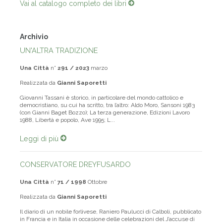
Vai al catalogo completo dei libri
Archivio
UN'ALTRA TRADIZIONE
Una Città
n°
291 / 2023
marzo
Realizzata da
Gianni Saporetti
Giovanni Tassani è storico, in particolare del mondo cattolico e
democristiano, su cui ha scritto, tra l’altro: Aldo Moro, Sansoni 1983
(con Gianni Baget Bozzo); La terza generazione, Edizioni Lavoro
1988, Libertà e popolo, Ave 1995; L...
Leggi di più
CONSERVATORE DREYFUSARDO
Una Città
n°
71 / 1998
Ottobre
Realizzata da
Gianni Saporetti
Il diario di un nobile forlivese, Raniero Paulucci di Calboli, pubblicato
in Francia e in Italia in occasione delle celebrazioni del J’accuse di