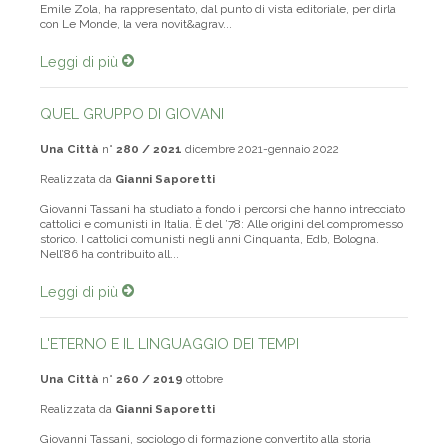
Emile Zola, ha rappresentato, dal punto di vista editoriale, per dirla
con Le Monde, la vera novit&agrav...
Leggi di più
QUEL GRUPPO DI GIOVANI
Una Città
n°
280 / 2021
dicembre 2021-gennaio 2022
Realizzata da
Gianni Saporetti
Giovanni Tassani ha studiato a fondo i percorsi che hanno intrecciato
cattolici e comunisti in Italia. È del ’78: Alle origini del compromesso
storico. I cattolici comunisti negli anni Cinquanta, Edb, Bologna.
Nell’86 ha contribuito all...
Leggi di più
L'ETERNO E IL LINGUAGGIO DEI TEMPI
Una Città
n°
260 / 2019
ottobre
Realizzata da
Gianni Saporetti
Giovanni Tassani, sociologo di formazione convertito alla storia