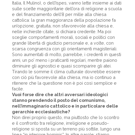
Italia, Il Mulino), o dell’Ispes, vanno lette insieme ai dati
sulle scelte maggioritarie dell’ora di religione a scuola
e del finanziamento dell’8 per mille alla chiesa
cattolica: la gran maggioranza della popolazione fa
un’opzione, gratuita, non sfavorevole alla chiesa e,
nelle inchieste citate, si dichiara credente. Ma poi
sceglie comportamenti morali, sociali e politici con
grande libertà di giudizio personale e, a volte, con
scarsa congruenza con gli orientamenti magisteriali.
Sono aumentati di molto, parrebbe, i credenti in questi
anni, un po’ meno i praticanti regolari, mentre paiono
dimi­nuire gli agnostici e quasi scomparire gli atei.
Tirando le somme il clima culturale dovrebbe essere
con ciò più favo­revole alla chiesa, ma io continuo a
ritenere che la questione non è poi così semplice e
facile.
Vuoi forse dire che altri avversari ideologici
stanno prendendo il posto del comunismo,
nell’immaginario cattolico e in particolare delle
gerarchie ecclesiastiche?
Non direi proprio questo, ma piuttosto che lo scontro
e il confronto tra religione, irreligione e pseudo-
religione si sposta su un terreno più sottile, lungo una
linea “in interiore hominis”. In altre parole: stiamo