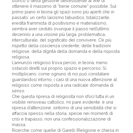
storico o della gestione dell’esistente al fine di
ottenere il massimo di “bene comune” possibile. Sul
primo piano in teoria gli spazi sono più aperti che in
passato: un certo laicismo tabuistico, totaliz­zante,
eredità frammista di positivismo e materialismo,
sembra aver ceduto ovunque il passo nell’ultimo
decennio a una visione più larga, problematica,
interculturale, del significato del convivere. C’è più
rispetto della coscienza cre­dente, delle tradizioni
religiose, della dignità della domanda e della risposta
religiosa.
L’annunzio religioso trova perciò, in teoria, meno
ostacoli diretti sul proprio spazio e percorso. Si
moltiplicano, come ognuno di noi può constatare
guardandosi intorno, i casi di una nuova attenzione al
religioso come risposta a una radicale domanda di
senso.
Che questa ripresa di religiosità non sfoci tutta in un
visibile renoveau cattolico, mi pare evidente: è una
ripresa d’attenzione, sintomo di una sensibilità che si
affaccia spesso nella storia, specie nei momenti di
crisi e trapasso, non una confessionalizzazione di
massa.
Ricerche come quelle di Garelli (Religione e chiesa in