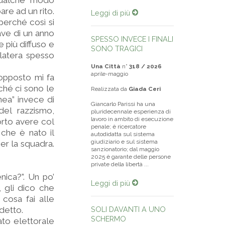
qualche modo
re ad un rito.
Leggi di più
perché così si
ave di un anno
SPESSO INVECE I FINALI
 più diffuso e
SONO TRAGICI
blatera spesso
Una Città
n°
318 / 2026
aprile-maggio
’opposto mi fa
ché ci sono le
Realizzata da
Giada Ceri
nea” invece di
Giancarlo Parissi ha una
del razzismo,
pluridecennale esperienza di
lavoro in ambito di esecuzione
orto avere col
penale; è ricercatore
 che è nato il
autodidatta sul sistema
giudiziario e sul sistema
per la squadra.
sanzionatorio; dal maggio
2025 è garante delle persone
private della libertà ...
nica?”. Un po’
Leggi di più
 gli dico che
 cosa fai alle
 detto.
SOLI DAVANTI A UNO
SCHERMO
ato elettorale