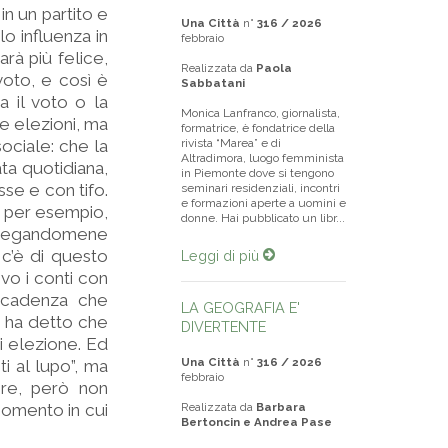
in un partito e
Una Città
n°
316 / 2026
lo influenza in
febbraio
arà più felice,
Realizzata da
Paola
voto, e così è
Sabbatani
a il voto o la
Monica Lanfranco, giornalista,
le elezioni, ma
formatrice, è fondatrice della
sociale: che la
rivista “Marea” e di
Altradimora, luogo femminista
ta quotidiana,
in Piemonte dove si tengono
se e con tifo.
seminari residenziali, incontri
e formazioni aperte a uomini e
 per esempio,
donne. Hai pubblicato un libr...
 fregandomene
c’è di questo
Leggi di più
ovo i conti con
 scadenza che
LA GEOGRAFIA E'
 ha detto che
DIVERTENTE
ni elezione. Ed
Una Città
n°
316 / 2026
ti al lupo”, ma
febbraio
ere, però non
momento in cui
Realizzata da
Barbara
Bertoncin e Andrea Pase