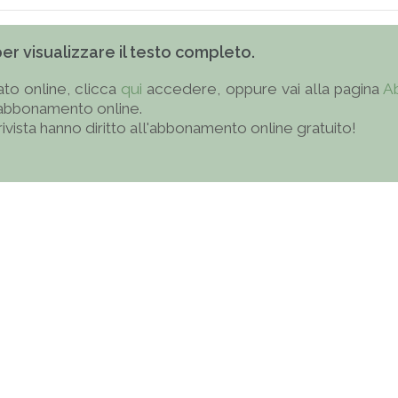
 per visualizzare il testo completo.
to online, clicca
qui
accedere, oppure vai alla pagina
A
'abbonamento online.
 rivista hanno diritto all'abbonamento online gratuito!