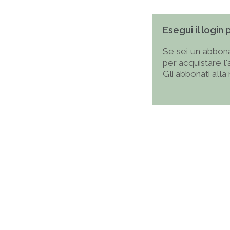
Esegui il login
Se sei un abbona
per acquistare l
Gli abbonati alla