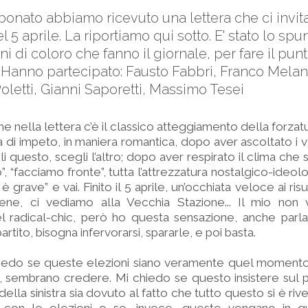
onato abbiamo ricevuto una lettera che ci invita
l 5 aprile. La riportiamo qui sotto. E' stato lo sp
uni di coloro che fanno il giornale, per fare il pu
 Hanno partecipato: Fausto Fabbri, Franco Melan
Poletti, Gianni Saporetti, Massimo Tesei
 nella lettera c’è il classico atteggiamento della forzatu
ta di impeto, in maniera romantica, dopo aver ascoltato i 
li questo, scegli l’altro; dopo aver respirato il clima ch
o”, “facciamo fronte”, tutta l’attrezzatura nostalgico-ideolo
 è grave” e vai. Finito il 5 aprile, un’occhiata veloce ai ris
ne, ci vediamo alla Vecchia Stazione... Il mio non
l radical-chic, però ho questa sensazione, anche parla
tito, bisogna infervorarsi, spararle, e poi basta.
iedo se queste elezioni siano veramente quel momento
io, sembrano credere. Mi chiedo se questo insistere sul 
della sinistra sia dovuto al fatto che tutto questo si è riv