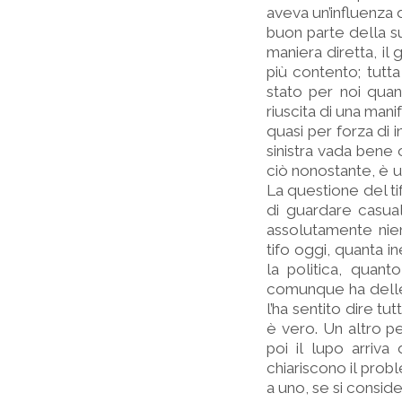
aveva un’influenza d
buon parte della su
maniera diretta, il 
più contento; tutta
stato per noi quan
riuscita di una man
quasi per forza di i
sinistra vada bene 
ciò nonostante, è u
La questione del t
di guardare casua
assolutamente nien
tifo oggi, quanta i
la politica, quan
comunque ha delle 
l’ha sentito dire tu
è vero. Un altro pe
poi il lupo arri
chiariscono il prob
a uno, se si consider