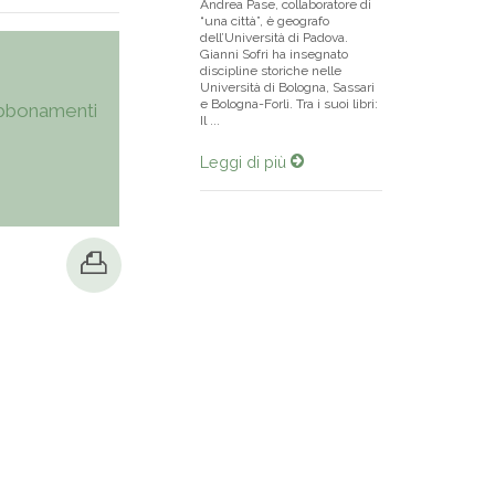
Andrea Pase, collaboratore di
“una città”, è geografo
dell’Università di Padova.
Gianni Sofri ha insegnato
discipline storiche nelle
Università di Bologna, Sassari
e Bologna-Forlì. Tra i suoi libri:
bbonamenti
Il ...
Leggi di più