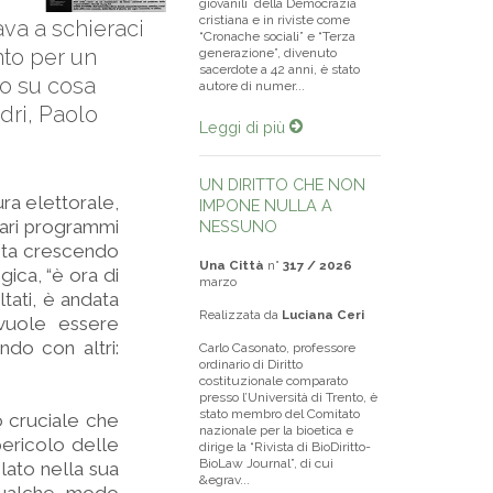
giovanili della Democrazia
cristiana e in riviste come
va a schieraci
“Cronache sociali” e “Terza
unto per un
generazione”, divenuto
sacerdote a 42 anni, è stato
nto su cosa
autore di numer...
dri, Paolo
Leggi di più
UN DIRITTO CHE NON
ra elettorale,
IMPONE NULLA A
vari programmi
NESSUNO
e sta crescendo
Una Città
n°
317 / 2026
gica, “è ora di
marzo
ultati, è andata
Realizzata da
Luciana Ceri
 vuole essere
ndo con altri:
Carlo Casonato, professore
ordinario di Diritto
costituzionale comparato
presso l’Università di Trento, è
stato membro del Comitato
 cruciale che
nazionale per la bioetica e
pericolo delle
dirige la “Rivista di BioDiritto-
BioLaw Journal”, di cui
elato nella sua
&egrav...