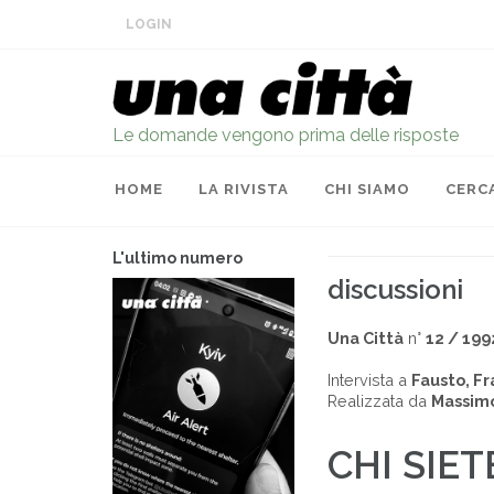
LOGIN
Le domande vengono prima delle risposte
HOME
LA RIVISTA
CHI SIAMO
CERC
L'ultimo numero
discussioni
Una Città
n°
12 / 199
Intervista a
Fausto, Fr
Realizzata da
Massim
CHI SIET