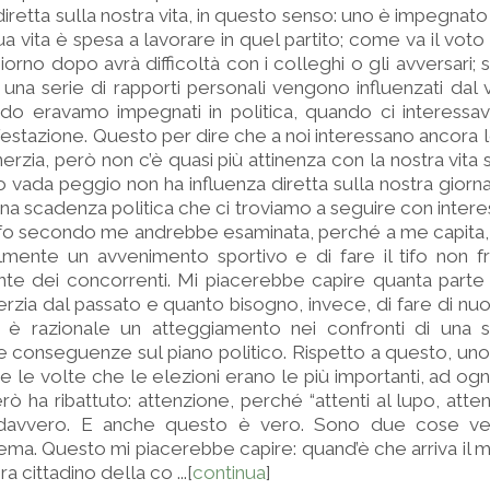
iretta sulla nostra vita, in questo senso: uno è impegnato 
a vita è spesa a lavorare in quel partito; come va il voto 
giorno dopo avrà difficoltà con i colleghi o gli avversari; s
 una serie di rapporti personali vengono influenzati dal 
do eravamo impegnati in politica, quando ci interessav
ifestazione. Questo per dire che a noi interessano ancora 
nerzia, però non c’è quasi più attinenza con la nostra vita 
o vada peggio non ha influenza diretta sulla nostra giorna
na scadenza politica che ci troviamo a seguire con interes
ifo secondo me andrebbe esaminata, perché a me capita,
lmente un avvenimento sportivo e di fare il tifo non
te dei concorrenti. Mi piacerebbe capire quanta parte 
nerzia dal passato e quanto bisogno, invece, di fare di nu
to è razionale un atteggiamento nei confronti di una
conseguenze sul piano politico. Rispetto a questo, uno
tte le volte che le elezioni erano le più importanti, ad og
rò ha ribattuto: attenzione, perché “attenti al lupo, atten
va davvero. E anche questo è vero. Sono due cose v
lema. Questo mi piacerebbe capire: quand’è che arriva il 
a cittadino della co ...[
continua
]