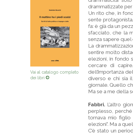
drammaticità sol
drammatizzate per t
Un rito che, in fon
sente protagonista
fa: è già da un pez
sfacciato, che la m
senza sapere quel c
La drammatizzazione
sentire molto dista
elezioni, in fondo 
cercare di capire
dell’importanza de
Vai al catalogo completo
dei libri
diverso e chi sia 
giornale. Quello che
Ma se a me della sq
Fabbri.
L’altro gio
perplesso, perché
tornava mio figlio 
elezioni”. Ma a quel
C’è stato un period