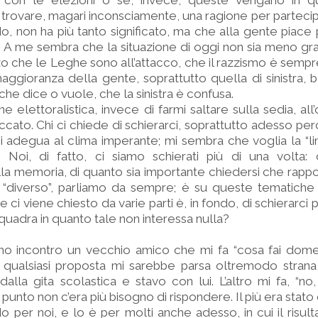
o con le elezioni o se, invece, queste vengano in 
rovare, magari inconsciamente, una ragione per partecipa
do, non ha più tanto significato, ma che alla gente piace 
. A me sembra che la situazione di oggi non sia meno gr
zo che le Leghe sono all’attacco, che il razzismo è sempre
aggioranza della gente, soprattutto quella di sinistra, 
he dice o vuole, che la sinistra è confusa.
 elettoralistica, invece di farmi saltare sulla sedia, all
ccato. Chi ci chiede di schierarci, soprattutto adesso per
si adegua al clima imperante; mi sembra che voglia la “li
. Noi, di fatto, ci siamo schierati più di una volta: 
lla memoria, di quanto sia importante chiedersi che rapp
il “diverso”, parliamo da sempre; è su queste tematiche
 ci viene chiesto da varie parti è, in fondo, di schierarci 
uadra in quanto tale non interessa nulla?
rno incontro un vecchio amico che mi fa “cosa fai dome
 qualsiasi proposta mi sarebbe parsa oltremodo strana,
dalla gita scolastica e stavo con lui. L’altro mi fa, “no,
 punto non c’era più bisogno di rispondere. Il più era stato
o per noi, e lo è per molti anche adesso, in cui il risult