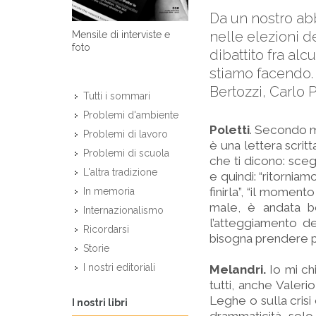
Da un nostro abb
nelle elezioni de
Mensile di interviste e
foto
dibattito fra alc
stiamo facendo.
Bertozzi, Carlo 
Tutti i sommari
Problemi d'ambiente
Poletti
. Secondo me
Problemi di lavoro
è una lettera scrit
Problemi di scuola
che ti dicono: sceg
L'altra tradizione
e quindi: “ritorniam
finirla”, “il momento
In memoria
male, è andata be
Internazionalismo
l’atteggiamento de
Ricordarsi
bisogna prendere par
Storie
I nostri editoriali
Melandri.
Io mi ch
tutti, anche Valer
Leghe o sulla crisi 
I nostri libri