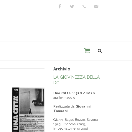
Facebook
Twitter
+39
unacitta@unacitta.o
0543
21422
Archivio
LA GIOVINEZZA DELLA
DC
Una Città
n°
318 / 2026
aprile-maggio
Realizzata da
Giovanni
Tassani
Gianni Baget Bozzo, Savona
1925 - Genova 2009,
impegnato nei gruppi