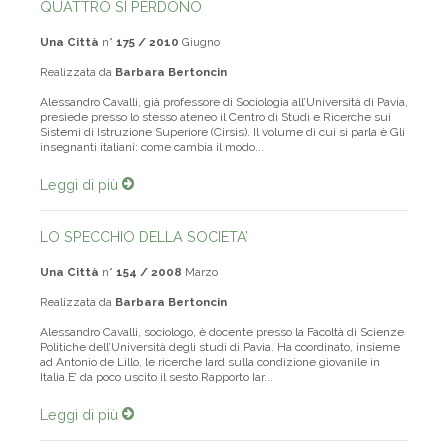
QUATTRO SI PERDONO
Una Città
n°
175 / 2010
Giugno
Realizzata da
Barbara Bertoncin
Alessandro Cavalli, già professore di Sociologia all’Università di Pavia,
presiede presso lo stesso ateneo il Centro di Studi e Ricerche sui
Sistemi di Istruzione Superiore (Cirsis). Il volume di cui si parla è Gli
insegnanti italiani: come cambia il modo...
Leggi di più
LO SPECCHIO DELLA SOCIETA’
Una Città
n°
154 / 2008
Marzo
Realizzata da
Barbara Bertoncin
Alessandro Cavalli, sociologo, è docente presso la Facoltà di Scienze
Politiche dell’Università degli studi di Pavia. Ha coordinato, insieme
ad Antonio de Lillo, le ricerche Iard sulla condizione giovanile in
Italia.E’ da poco uscito il sesto Rapporto Iar...
Leggi di più