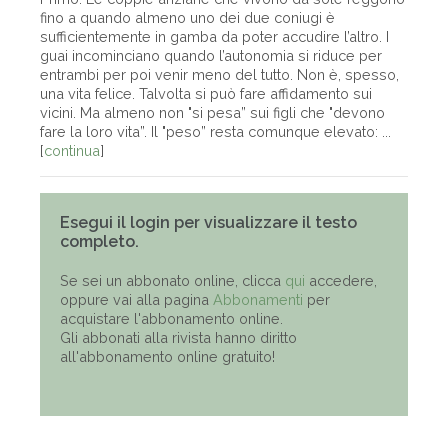
fino a quando almeno uno dei due coniugi è
sufficientemente in gamba da poter accudire l’altro. I
guai incominciano quando l’autonomia si riduce per
entrambi per poi venir meno del tutto. Non è, spesso,
una vita felice. Talvolta si può fare affidamento sui
vicini. Ma almeno non "si pesa” sui figli che "devono
fare la loro vita”. Il "peso” resta comunque elevato: ...
[
continua
]
Esegui il login per visualizzare il testo
completo.
Se sei un abbonato online, clicca
qui
accedere,
oppure vai alla pagina
Abbonamenti
per
acquistare l'abbonamento online.
Gli abbonati alla rivista hanno diritto
all'abbonamento online gratuito!