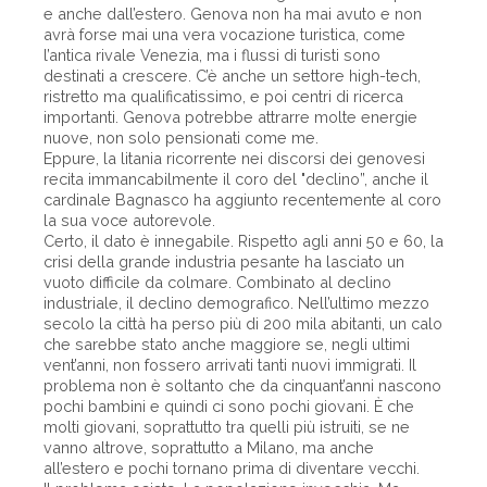
e anche dall’estero. Genova non ha mai avuto e non
avrà forse mai una vera vocazione turistica, come
l’antica rivale Venezia, ma i flussi di turisti sono
destinati a crescere. C’è anche un settore high-tech,
ristretto ma qualificatissimo, e poi centri di ricerca
importanti. Genova potrebbe attrarre molte energie
nuove, non solo pensionati come me.
Eppure, la litania ricorrente nei discorsi dei genovesi
recita immancabilmente il coro del "declino”, anche il
cardinale Bagnasco ha aggiunto recentemente al coro
la sua voce autorevole.
Certo, il dato è innegabile. Rispetto agli anni 50 e 60, la
crisi della grande industria pesante ha lasciato un
vuoto difficile da colmare. Combinato al declino
industriale, il declino demografico. Nell’ultimo mezzo
secolo la città ha perso più di 200 mila abitanti, un calo
che sarebbe stato anche maggiore se, negli ultimi
vent’anni, non fossero arrivati tanti nuovi immigrati. Il
problema non è soltanto che da cinquant’anni nascono
pochi bambini e quindi ci sono pochi giovani. È che
molti giovani, soprattutto tra quelli più istruiti, se ne
vanno altrove, soprattutto a Milano, ma anche
all’estero e pochi tornano prima di diventare vecchi.