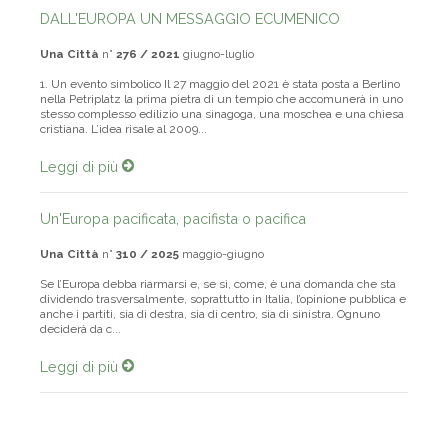
DALL'EUROPA UN MESSAGGIO ECUMENICO
Una Città
n°
276 / 2021
giugno-luglio
1. Un evento simbolico Il 27 maggio del 2021 è stata posta a Berlino
nella Petriplatz la prima pietra di un tempio che accomunerà in uno
stesso complesso edilizio una sinagoga, una moschea e una chiesa
cristiana. L’idea risale al 2009...
Leggi di più
Un'Europa pacificata, pacifista o pacifica
Una Città
n°
310 / 2025
maggio-giugno
Se l’Europa debba riarmarsi e, se sì, come, è una domanda che sta
dividendo trasversalmente, soprattutto in Italia, l’opinione pubblica e
anche i partiti, sia di destra, sia di centro, sia di sinistra. Ognuno
deciderà da c...
Leggi di più