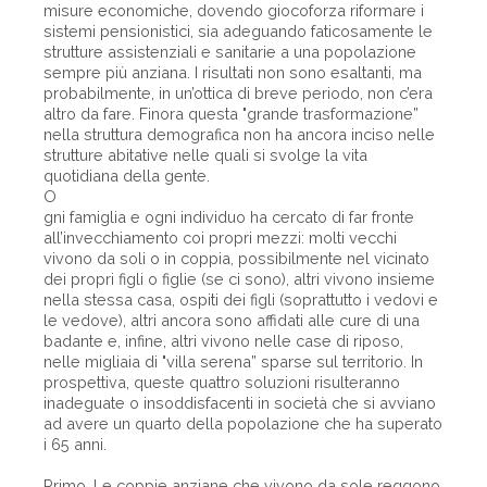
misure economiche, dovendo giocoforza riformare i
sistemi pensionistici, sia adeguando faticosamente le
strutture assistenziali e sanitarie a una popolazione
sempre più anziana. I risultati non sono esaltanti, ma
probabilmente, in un’ottica di breve periodo, non c’era
altro da fare. Finora questa "grande trasformazione”
nella struttura demografica non ha ancora inciso nelle
strutture abitative nelle quali si svolge la vita
quotidiana della gente.
O
gni famiglia e ogni individuo ha cercato di far fronte
all’invecchiamento coi propri mezzi: molti vecchi
vivono da soli o in coppia, possibilmente nel vicinato
dei propri figli o figlie (se ci sono), altri vivono insieme
nella stessa casa, ospiti dei figli (soprattutto i vedovi e
le vedove), altri ancora sono affidati alle cure di una
badante e, infine, altri vivono nelle case di riposo,
nelle migliaia di "villa serena” sparse sul territorio. In
prospettiva, queste quattro soluzioni risulteranno
inadeguate o insoddisfacenti in società che si avviano
ad avere un quarto della popolazione che ha superato
i 65 anni.
Primo. Le coppie anziane che vivono da sole reggono