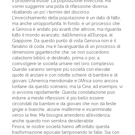
Il problema esiste. La popolazione invecchia. Ma
vorrei suggerire una pista di riflessione diversa,
ribaltando un po’ i termini del discorso.
L’invecchiamento della popolazione è un dato di fatto,
ma anche un’opportunità. In fondo, è un processo che
a Genova è andato più avanti che altrove, ma riguarda
tutto il mondo avanzato, dall’America all’Europa, al
Giappone. Da questo punto di vista Genova non è il
fanalino di coda, ma è l’avanguardia di un processo di
dimensioni gigantesche che, se non succedono
cataclismi biblici, è destinato, prima o poi, a
coinvolgere le società umane nel loro complesso.
Queste saranno sempre più società con elevate
quote di anziani e con ridotte schiere di bambini e di
giovani. L’America meridionale e l’Africa sono ancora
lontane da questo scenario, ma la Cina, ad esempio, vi
si avvicina rapidamente. Questa constatazione può
indurre a meste riflessioni: è più bello essere
circondati da bambini e da giovani che non da teste
grigie e bianche, alcune malferme e incamminate
verso la fine. Ma bisogna arrendersi all’evidenza,
anche quando non sembra desiderabile.
Finora, le nostre società hanno affrontato questa
trasformazione epocale tamponando le falle. Sia con