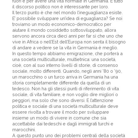
fuori e per avere una vita normale in Germania. E tutto
il discorso politico non è interessante per loro.
Il terzo punto è che nel mondo l’ineguaglianza esiste.
E’ possibile sviluppare un’idea di eguaglianza? Se noi
troviamo un modo economico-democratico per
aiutare il mondo cosiddetto sottosviluppato, allora
servono ancora circa dieci anni per far sì che uno che
vive in Africa o nell’Est dell’Europa non senta il bisogno
di andare a vedere se la vita in Germania è meglio.
In questo tempo abbiamo emigrazione, che porterà a
una società multiculturale, multietnica: una società,
cioè, con al suo interno livelli di storie, di consenso
sociale, molto differenti. Quando, negli anni ’80 o ’90,
un marocchino o un turco arriva in Germania ha una
storia completamente differente da quella di un
tedesco. Non ha gli stessi punti di riferimento di vita
sociale, di vita familiare, e non voglio dire migliori o
peggiori, ma solo che sono diversi. E l’attenzione
politica e sociale di una società multiculturale deve
essere rivolta a trovare il modo per sviluppare
insieme un modo di vivere in comune che sia
accettabile dai tedeschi e dagli immigrati turchi e
marocchini.
A questo punto uno dei problemi centrali della società