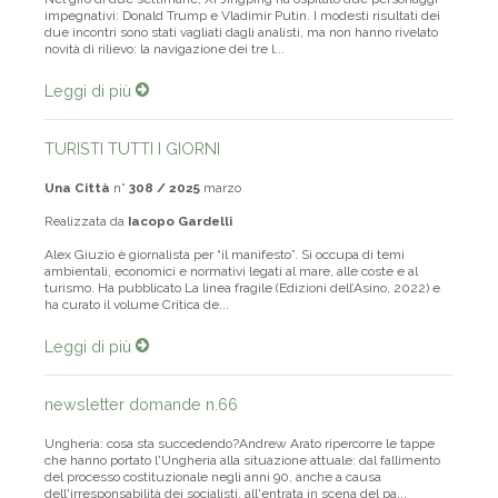
Nel giro di due settimane, Xi Jingping ha ospitato due personaggi
impegnativi: Donald Trump e Vladimir Putin. I modesti risultati dei
due incontri sono stati vagliati dagli analisti, ma non hanno rivelato
novità di rilievo: la navigazione dei tre l...
Leggi di più
TURISTI TUTTI I GIORNI
Una Città
n°
308 / 2025
marzo
Realizzata da
Iacopo Gardelli
Alex Giuzio è giornalista per “il manifesto”. Si occupa di temi
ambientali, economici e normativi legati al mare, alle coste e al
turismo. Ha pubblicato La linea fragile (Edizioni dell’Asino, 2022) e
ha curato il volume Critica de...
Leggi di più
newsletter domande n.66
Ungheria: cosa sta succedendo?Andrew Arato ripercorre le tappe
che hanno portato l'Ungheria alla situazione attuale: dal fallimento
del processo costituzionale negli anni 90, anche a causa