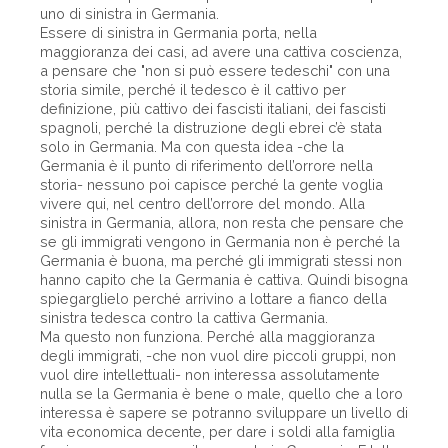
uno di sinistra in Germania.
Essere di sinistra in Germania porta, nella
maggioranza dei casi, ad avere una cattiva coscienza,
a pensare che "non si può essere tedeschi" con una
storia simile, perché il tedesco è il cattivo per
definizione, più cattivo dei fascisti italiani, dei fascisti
spagnoli, perché la distruzione degli ebrei c’è stata
solo in Germania. Ma con questa idea -che la
Germania è il punto di riferimento dell’orrore nella
storia- nessuno poi capisce perché la gente voglia
vivere qui, nel centro dell’orrore del mondo. Alla
sinistra in Germania, allora, non resta che pensare che
se gli immigrati vengono in Germania non è perché la
Germania è buona, ma perché gli immigrati stessi non
hanno capito che la Germania è cattiva. Quindi bisogna
spiegarglielo perché arrivino a lottare a fianco della
sinistra tedesca contro la cattiva Germania.
Ma questo non funziona. Perché alla maggioranza
degli immigrati, -che non vuol dire piccoli gruppi, non
vuol dire intellettuali- non interessa assolutamente
nulla se la Germania è bene o male, quello che a loro
interessa è sapere se potranno sviluppare un livello di
vita economica decente, per dare i soldi alla famiglia