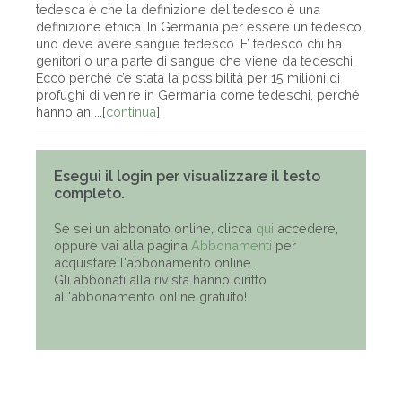
tedesca è che la definizione del tedesco è una
definizione etnica. In Germania per essere un tedesco,
uno deve avere sangue tedesco. E’ tedesco chi ha
genitori o una parte di sangue che viene da tedeschi.
Ecco perché c’è stata la possibilità per 15 milioni di
profughi di venire in Germania come tedeschi, perché
hanno an ...[
continua
]
Esegui il login per visualizzare il testo
completo.
Se sei un abbonato online, clicca
qui
accedere,
oppure vai alla pagina
Abbonamenti
per
acquistare l'abbonamento online.
Gli abbonati alla rivista hanno diritto
all'abbonamento online gratuito!