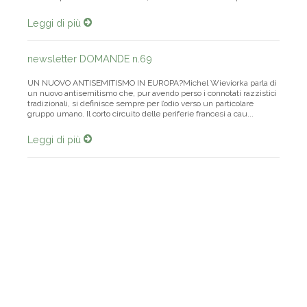
dell'irresponsabilità dei socialisti, all'entrata in scena del pa...
Leggi di più
newsletter DOMANDE n.69
UN NUOVO ANTISEMITISMO IN EUROPA?Michel Wieviorka parla di
un nuovo antisemitismo che, pur avendo perso i connotati razzistici
tradizionali, si definisce sempre per l’odio verso un particolare
gruppo umano. Il corto circuito delle periferie francesi a cau...
Leggi di più