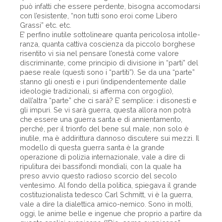
può infatti che essere perdente, bisogna accomodarsi
con l’esistente, “non tutti sono eroi come Libero
Grassi” etc. etc.
E’ perfino inutile sottolineare quanta pericolosa intolle­
ranza, quanta cattiva coscienza da piccolo borghese
risentito vi sia nel pensare l’onestà come valore
discriminante, come principio di divisione in “parti” del
paese reale (questi sono i “partiti”). Se da una “parte”
stanno gli onesti e i puri (indipendentemente dalle
ideologie tradizionali, si afferma con orgoglio),
dall’altra “parte” che ci sarà? E’ sem­plice: i disonesti e
gli impuri. Se vi sarà guerra, questa allora non potrà
che essere una guerra santa e di annienta­mento,
perché, per il trionfo del bene sul male, non solo è
inutile, ma è addirittura dannoso discutere sui mezzi. Il
modello di questa guerra santa è la grande
operazione di polizia internazionale, vale a dire di
ripulitura dei bassifondi mondiali, con la quale ha
preso avvio questo radioso scorcio del secolo
ventesimo. Al fondo della politica, spiegava il grande
costituzionalista tedesco Carl Schmitt, vi è la guerra,
vale a dire la dialettica amico-nemico. Sono in molti,
oggi, le anime belle e ingenue che proprio a partire da