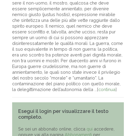
sere il non-uomo, il mostro, qualcosa che deve
essere semplicemente annientato, per divenire
nemico giusto (justus hostis), espressione mirabile
che sintetizza una delle più alte vette raggiunte dallo
spirito europeo. Il nemico, quel nemico che deve
essere sconfitto e, talvolta, anche ucciso, resta pur
sempre un uomo di cui si possono apprezzare
disinteressatamente le qualità morali. La guerra, come
il suo equivalente in tempo di non guerra: la politica,
era uno scontro tra potenze aventi pari dignità morale,
non tra uomini e mostri. Per duecento anni vi furono in
Europa guerre crudelissime, ma non guerre di
annientamento, le quali sono state invece il privilegio
del nostro secolo “morale” e “umanitario”. La
contaminazione del piano politico con quello morale,
la delegittimazione dell’autonomia della ...[
continua
]
Esegui il login per visualizzare il testo
completo.
Se sei un abbonato online, clicca
qui
accedere,
oppure vai alla pagina
Abbonamenti
per