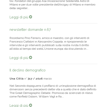
tra i fondatori del gruppo Asa (Associazione Solidarietà Aids) di
Milano e per due volte presidente dell’Arcigay di Milano e membro
della segreter...
Leggi di più
newsletter domande n.67
Ricordiamo Pino Ferraris, amico e maestro, con gli interventi di
Francesco Ciafaloni e Alessandro Coppola, e riproponendo le
interviste e gli interventi pubblicati sulla nostra rivista.Il diritto
all'oblio al tempo del webL’Unione europa sta discutendo in...
Leggi di più
Il declino demografico
Una Città
n°
317 / 2026
marzo
Nel Secondo dopoguerra il profilarsi di un’esplosione demografica di
dimensioni senza precedenti dette vita a quello che è stato definito
The Great Demographic Debate. Promosso da scienziati di rilievo
come Fairfield Osborn, William Vogt e Ra...
Leggi di più