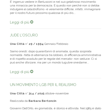
E’ ingenuo vedere in Berlusconi e nel suo gelatinoso movimento
una minaccia per la democrazia. E questo non perché non si debba
indulgere al catastrofismo -è veramente difficile, infatti, immaginare
per il nostro futuro prossimo qualcosa di più dis...
Leggi di più
JUDE L'OSCURO
Una Città
n°
29 / 1994
Gennaio/Febbraio
Siamo onesti: dopo quarant’anni di anomalia, questa sospirata
normalità -fatta di alternanza tra lobbies, di efficienza amministrativa
e di rispetto assoluto per le regole del mercato- non seduce. Ci si
può anche sforzare, ma per un mondo lugubre onestame...
Leggi di più
UN MOVIMENTO LGB PER IL REALISMO
Una Città
n°
314 / 2025
ottobre-novembre
Realizzata da
Barbara Bertoncin
Giovanni Dall’Orto, ex giornalista, è storico e attivista. Nel 1985 è stato