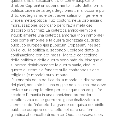
questa analisi auspicano (“Dio, come auspicano”,
direbbe Caproni) un superamento in toto della forma
politica. L’idea della lega degli onesti, ma, occorre pur
dirlo, del leghi­smo e del trasversalismo in genere, è
un’idea meta-politica. Tutti costoro, nella loro ansia di
moralizzazione, scordano però l’altra metà del
discorso di Schmitt. La dialettica amico-nemico è
indubbiamente una dialettica amorale (non im­morale),
così come amorale è la guerra teorizzata dal diritto
pubblico europeo (jus publicum Eropaeum) nel sec.
XVII di cui la politica è, secondo il celebre detto, la
continuazione con altri mezzi. Ma tale concezione
della politica e della guerra sono nate dal bisogno di
superare definitivamente la guerra santa, cioè le
guerre di sterminio fondate sulla con­trapposizione
religiosa (e morale) puro-impuro.
L’autonomia della politica dalla morale, la distinzione
dei piani, non solo ha una origine nobilissima, ma deve
restare un compito etico per chiunque non voglia far
ricadere l’umanità in una condizione premoderna
caratterizzata dalle guerre religiose finalizzate allo
sterminio dell’infedele. La grande con­quista del diritto
pubblico europeo consistette nel dare una forma
giuridica al concetto di nemico. Questi cessava di es­