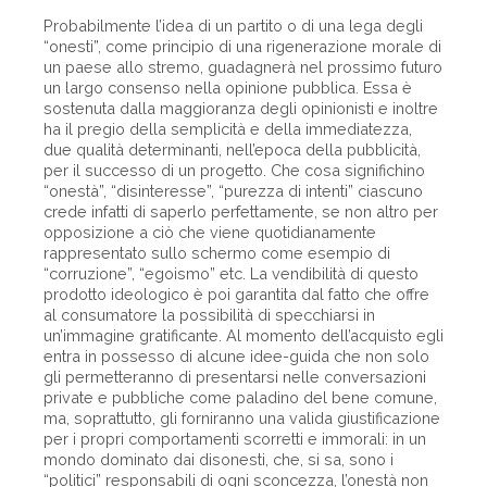
Probabilmente l’idea di un partito o di una lega degli
“onesti”, come principio di una rigenerazione morale di
un paese allo stremo, guadagnerà nel prossimo futuro
un largo consenso nella opinione pubblica. Essa è
sostenuta dalla mag­gioranza degli opinionisti e inoltre
ha il pregio della semplicità e della immediatezza,
due qualità determinanti, nell’epoca della pubblicità,
per il successo di un progetto. Che cosa significhino
“onestà”, “disinteresse”, “purezza di intenti” ciascuno
crede infatti di saperlo perfettamente, se non altro per
opposizione a ciò che viene quotidianamente
rappresentato sullo schermo come esempio di
“corruzione”, “egoismo” etc. La vendibilità di questo
prodotto ideolo­gico è poi garantita dal fatto che offre
al consumatore la possibilità di specchiarsi in
un’immagine gratificante. Al momento dell’acquisto egli
entra in possesso di alcune idee-guida che non solo
gli permetteranno di presentarsi nelle conversazioni
private e pubbliche come paladino del bene comune,
ma, soprattutto, gli forniranno una valida giustifi­cazione
per i propri comportamenti scorretti e immorali: in un
mondo dominato dai disonesti, che, si sa, sono i
“politici” responsabili di ogni sconcezza, l’onestà non