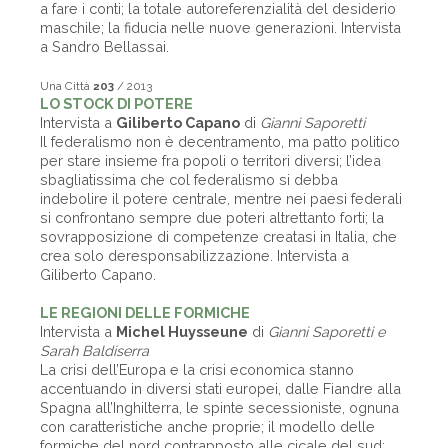
a fare i conti; la totale autoreferenzialità del desiderio
maschile; la fiducia nelle nuove generazioni. Intervista
a Sandro Bellassai.
Una Città
203
/ 2013
LO STOCK DI POTERE
Intervista a
Giliberto Capano
di
Gianni Saporetti
Il federalismo non è decentramento, ma patto politico
per stare insieme fra popoli o territori diversi; l’idea
sbagliatissima che col federalismo si debba
indebolire il potere centrale, mentre nei paesi federali
si confrontano sempre due poteri altrettanto forti; la
sovrapposizione di competenze creatasi in Italia, che
crea solo deresponsabilizzazione. Intervista a
Giliberto Capano.
LE REGIONI DELLE FORMICHE
Intervista a
Michel Huysseune
di
Gianni Saporetti e
Sarah Baldiserra
La crisi dell’Europa e la crisi economica stanno
accentuando in diversi stati europei, dalle Fiandre alla
Spagna all’Inghilterra, le spinte secessioniste, ognuna
con caratteristiche anche proprie; il modello delle
formiche del nord contrapposto alle cicale del sud;