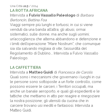
Una Città
213
/ 2014
LA ROTTA AFRICANA
Intervista a
Fulvio Vassallo Paleologo
di
Barbara
Bertoncin, Bettina Foa
Viaggi sempre più lunghi e tortuosi, in cui si viene
venduti da una banda all’altra; gli abusi, ormai
sistematici, sulle donne, ma anche sugli uomini;
un’accoglienza che alterna abbandono e detenzione e
i limiti dell’operazione “Mare Nostrum”, che comunque
sia sta salvando migliaia di vite; l’assurdità del
Regolamento di Dublino... Intervista a Fulvio Vassallo
Paleologo.
LA CAFFETTIERA
Intervista a
Matteo Guidi
di
Francesca de Carolis
Quali sono i meccanismi che governano i luoghi in cui
le persone sono sottoposte a un forte controllo, come
possono essere le carceri, i Territori occupati, ma
anche un banale aeroporto, e quali gli espedienti e le
tattiche che mettiamo in atto per reagire e rinegoziare
la nostra posizione; gli utensili da cucina che in
carcere trovano usi inediti e fantasiosi. Intervista a
Matteo Guidi.