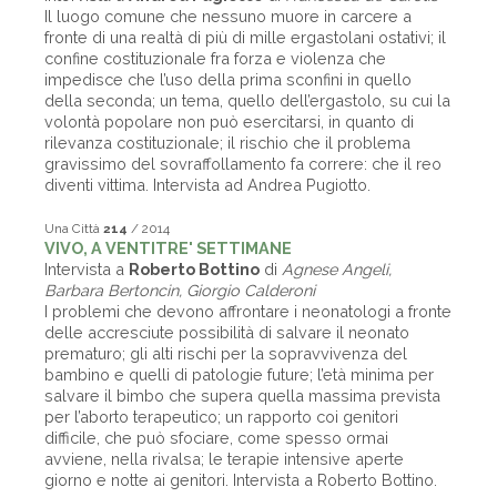
Il luogo comune che nessuno muore in carcere a
fronte di una realtà di più di mille ergastolani ostativi; il
confine costituzionale fra forza e violenza che
impedisce che l’uso della prima sconfini in quello
della seconda; un tema, quello dell’ergastolo, su cui la
volontà popolare non può esercitarsi, in quanto di
rilevanza costituzionale; il rischio che il problema
gravissimo del sovraffollamento fa correre: che il reo
diventi vittima. Intervista ad Andrea Pugiotto.
Una Città
214
/ 2014
VIVO, A VENTITRE' SETTIMANE
Intervista a
Roberto Bottino
di
Agnese Angeli,
Barbara Bertoncin, Giorgio Calderoni
I problemi che devono affrontare i neonatologi a fronte
delle accresciute possibilità di salvare il neonato
prematuro; gli alti rischi per la sopravvivenza del
bambino e quelli di patologie future; l’età minima per
salvare il bimbo che supera quella massima prevista
per l’aborto terapeutico; un rapporto coi genitori
difficile, che può sfociare, come spesso ormai
avviene, nella rivalsa; le terapie intensive aperte
giorno e notte ai genitori. Intervista a Roberto Bottino.