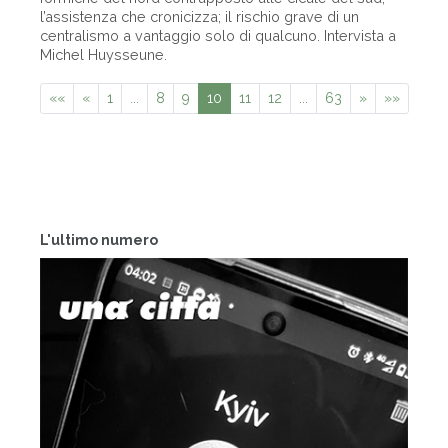
l’assistenza che cronicizza; il rischio grave di un
centralismo a vantaggio solo di qualcuno. Intervista a
Michel Huysseune.
««
«
1
...
8
9
10
11
12
...
63
»
»»
L'ultimo numero