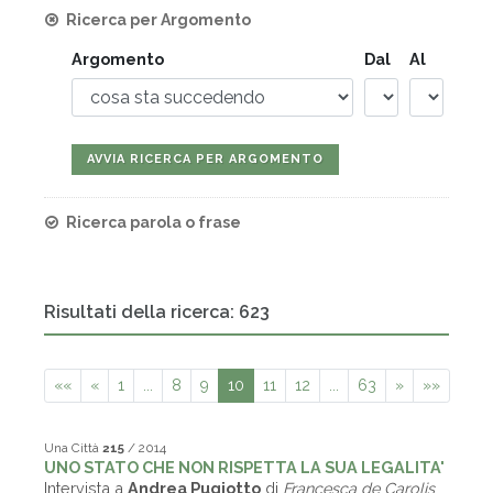
Ricerca per Argomento
Argomento
Dal
Al
Ricerca parola o frase
Risultati della ricerca: 623
««
«
1
...
8
9
10
11
12
...
63
»
»»
Una Città
215
/ 2014
UNO STATO CHE NON RISPETTA LA SUA LEGALITA'
Intervista a
Andrea Pugiotto
di
Francesca de Carolis