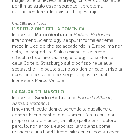
magistrati e la necessità di leggi chiare a cui sia facile
per il magistrato esser soggetto; il problema
dell’indipendenza. Intervista a Luigi Ferrajoli.
Una Città
209
/ 2014
L’ISTITUZIONE DELLA DOMENICA
Intervista a
Marco Ventura
di
Barbara Bertoncin
Il fenomeno Scientology, seppur in forma estrema,
mette in luce ciò che sta accadendo in Europa, ma non
solo, nei rapporti tra Stati e chiese, e l’estrema
difficoltà di definire una religione oggi; la sentenza
della Corte di Strasburgo sul crocifisso nelle aule
scolastiche, il dibattito sul riposo domenicale, l’irrisolta
questione del velo e dei segni religiosi a scuola.
Intervista a Marco Ventura.
LA PAURA DEL MASCHIO
Intervista a
Sandro Bellassai
di
Edoardo Albinati,
Barbara Bertoncin
I movimenti delle donne, ponendo la questione di
genere, hanno costretto gli uomini a fare i conti con il
proprio essere maschi; un lutto, quello per il potere
perduto, non ancora elaborato; la violenza come
reazione a una libertà femminile con cui non si riesce