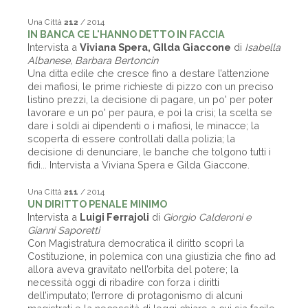
Una Città
212
/ 2014
IN BANCA CE L'HANNO DETTO IN FACCIA
Intervista a
Viviana Spera, GIlda Giaccone
di
Isabella
Albanese, Barbara Bertoncin
Una ditta edile che cresce fino a destare l’attenzione
dei mafiosi, le prime richieste di pizzo con un preciso
listino prezzi, la decisione di pagare, un po' per poter
lavorare e un po' per paura, e poi la crisi; la scelta se
dare i soldi ai dipendenti o i mafiosi, le minacce; la
scoperta di essere controllati dalla polizia; la
decisione di denunciare, le banche che tolgono tutti i
fidi... Intervista a Viviana Spera e Gilda Giaccone.
Una Città
211
/ 2014
UN DIRITTO PENALE MINIMO
Intervista a
Luigi Ferrajoli
di
Giorgio Calderoni e
Gianni Saporetti
Con Magistratura democratica il diritto scoprì la
Costituzione, in polemica con una giustizia che fino ad
allora aveva gravitato nell’orbita del potere; la
necessità oggi di ribadire con forza i diritti
dell’imputato; l’errore di protagonismo di alcuni