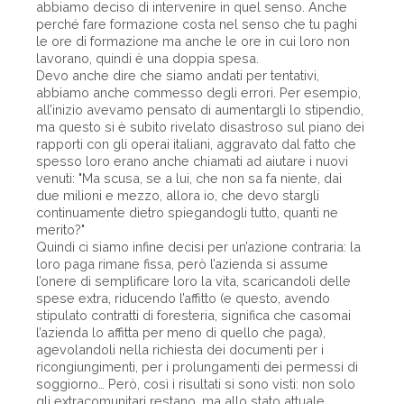
abbiamo deciso di intervenire in quel senso. Anche
perché fare formazione costa nel senso che tu paghi
le ore di formazione ma anche le ore in cui loro non
lavorano, quindi è una doppia spesa.
Devo anche dire che siamo andati per tentativi,
abbiamo anche commesso degli errori. Per esempio,
all’inizio avevamo pensato di aumentargli lo stipendio,
ma questo si è subito rivelato disastroso sul piano dei
rapporti con gli operai italiani, aggravato dal fatto che
spesso loro erano anche chiamati ad aiutare i nuovi
venuti: "Ma scusa, se a lui, che non sa fa niente, dai
due milioni e mezzo, allora io, che devo stargli
continuamente dietro spiegandogli tutto, quanti ne
merito?"
Quindi ci siamo infine decisi per un’azione contraria: la
loro paga rimane fissa, però l’azienda si assume
l’onere di semplificare loro la vita, scaricandoli delle
spese extra, riducendo l’affitto (e questo, avendo
stipulato contratti di foresteria, significa che casomai
l’azienda lo affitta per meno di quello che paga),
agevolandoli nella richiesta dei documenti per i
ricongiungimenti, per i prolungamenti dei permessi di
soggiorno… Però, così i risultati si sono visti: non solo
gli extracomunitari restano, ma allo stato attuale,