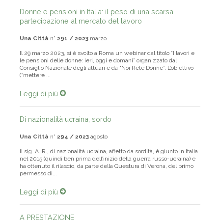
Donne e pensioni in Italia: il peso di una scarsa
partecipazione al mercato del lavoro
Una Città
n°
291 / 2023
marzo
Il 29 marzo 2023, si è svolto a Roma un webinar dal titolo “I lavori e
le pensioni delle donne: ieri, oggi e domani” organizzato dal
Consiglio Nazionale degli attuari e da “Noi Rete Donne”. L’obiettivo
(“mettere ...
Leggi di più
Di nazionalità ucraina, sordo
Una Città
n°
294 / 2023
agosto
Il sig. A. R., di nazionalità ucraina, affetto da sordità, è giunto in Italia
nel 2015 (quindi ben prima dell’inizio della guerra russo-ucraina) e
ha ottenuto il rilascio, da parte della Questura di Verona, del primo
permesso di...
Leggi di più