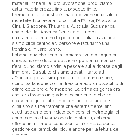
materiali, minerali e loro lavorazione; produciamo
dalla materia grezza fino al prodotto finito.
Premetto che la nostra è una produzione innanzitutto
mondiale. Noi lavoriamo con tutta l’Africa, l’Arabia, la
Cina, il Giappone, Thailandia, Australia, Sudamerica,
una parte dell’America Centrale e l’Europa
naturalmente, ma molto poco con l’Italia. In azienda
siamo circa centodieci persone e fatturiamo una
trentina di miliardi l’anno.
Ebbene, qualche anno fa abbiamo avuto bisogno di
un’espansione della produzione, personale non ce
n’era, quindi siamo andati a pescare sulle risorse degli
immigrati. Da subito ci siamo trovati intanto ad
affrontare grossissimi problemi di comunicazione,
quindi parlandone con la direzione abbiamo stabilito di
offrire delle ore di formazione. La prima esigenza era
che loro fossero in grado di capire quello che noi
dicevamo, quindi abbiamo cominciato a fare corsi
d’italiano sia internamente che esternamente; finiti
quelli abbiamo cominciato con corsi di metrologia, di
conoscenza e lavorazione dei materiali, abbiamo
offerto un minimo di conoscenza informatica per la
gestione dei tempi, dei cicli e anche per la lettura dei
disegni.