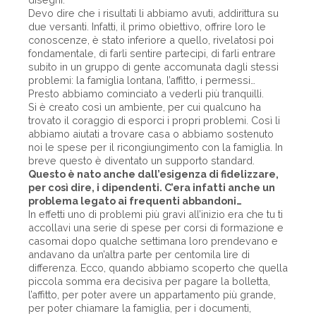
Devo dire che i risultati li abbiamo avuti, addirittura su
due versanti. Infatti, il primo obiettivo, offrire loro le
conoscenze, è stato inferiore a quello, rivelatosi poi
fondamentale, di farli sentire partecipi, di farli entrare
subito in un gruppo di gente accomunata dagli stessi
problemi: la famiglia lontana, l’affitto, i permessi…
Presto abbiamo cominciato a vederli più tranquilli.
Si è creato così un ambiente, per cui qualcuno ha
trovato il coraggio di esporci i propri problemi. Così li
abbiamo aiutati a trovare casa o abbiamo sostenuto
noi le spese per il ricongiungimento con la famiglia. In
breve questo è diventato un supporto standard.
Questo è nato anche dall’esigenza di fidelizzare,
per così dire, i dipendenti. C’era infatti anche un
problema legato ai frequenti abbandoni…
In effetti uno di problemi più gravi all’inizio era che tu ti
accollavi una serie di spese per corsi di formazione e
casomai dopo qualche settimana loro prendevano e
andavano da un’altra parte per centomila lire di
differenza. Ecco, quando abbiamo scoperto che quella
piccola somma era decisiva per pagare la bolletta,
l’affitto, per poter avere un appartamento più grande,
per poter chiamare la famiglia, per i documenti,