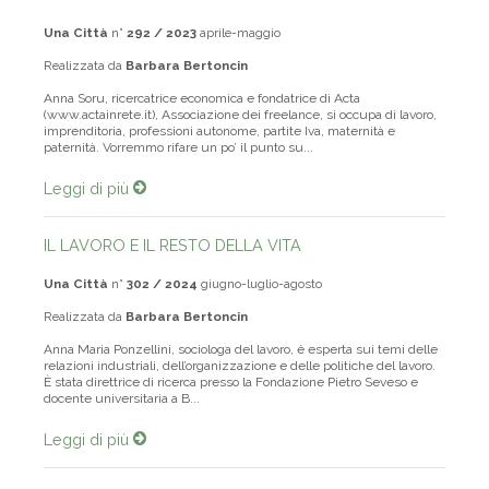
A PRESTAZIONE
Una Città
n°
292 / 2023
aprile-maggio
Realizzata da
Barbara Bertoncin
Anna Soru, ricercatrice economica e fondatrice di Acta
(www.actainrete.it), Associazione dei freelance, si occupa di lavoro,
imprenditoria, professioni autonome, partite Iva, maternità e
paternità. Vorremmo rifare un po’ il punto su...
Leggi di più
IL LAVORO E IL RESTO DELLA VITA
Una Città
n°
302 / 2024
giugno-luglio-agosto
Realizzata da
Barbara Bertoncin
Anna Maria Ponzellini, sociologa del lavoro, è esperta sui temi delle
relazioni industriali, dell’organizzazione e delle politiche del lavoro.
È stata direttrice di ricerca presso la Fondazione Pietro Seveso e
docente universitaria a B...
Leggi di più