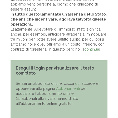
abbiamo venti persone al giorno che chiedono di
essere assunti.
In tutto questo lamentate un’assenza dello Stato,
che anziché incentivare, aggrava talvolta queste
operazioni…
Esattamente. Agevolare gli immigrati infatti significa
anche, per esempio, anticipare all’agenzia immobiliare
tre milioni per poter avere l’affitto subito, per cui poi li
affittiamo noi e glieli offriamo a un costo inferiore, con
contratti di foresteria. In questo però no ...[
continua
]
Esegui il login per visualizzare il testo
completo.
Se sei un abbonato online, clicca
qui
accedere,
oppure vai alla pagina
Abbonamenti
per
acquistare l'abbonamento online.
Gli abbonati alla rivista hanno diritto
all'abbonamento online gratuito!