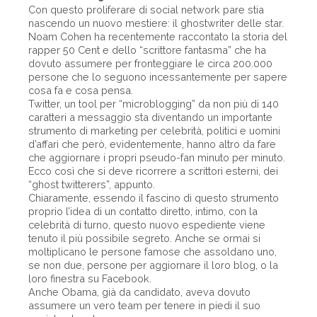
Con questo proliferare di social network pare stia
nascendo un nuovo mestiere: il ghostwriter delle star.
Noam Cohen ha recentemente raccontato la storia del
rapper 50 Cent e dello “scrittore fantasma” che ha
dovuto assumere per fronteggiare le circa 200.000
persone che lo seguono incessantemente per sapere
cosa fa e cosa pensa.
Twitter, un tool per “microblogging” da non più di 140
caratteri a messaggio sta diventando un importante
strumento di marketing per celebrità, politici e uomini
d’affari che però, evidentemente, hanno altro da fare
che aggiornare i propri pseudo-fan minuto per minuto.
Ecco così che si deve ricorrere a scrittori esterni, dei
“ghost twitterers”, appunto.
Chiaramente, essendo il fascino di questo strumento
proprio l’idea di un contatto diretto, intimo, con la
celebrità di turno, questo nuovo espediente viene
tenuto il più possibile segreto. Anche se ormai si
moltiplicano le persone famose che assoldano uno,
se non due, persone per aggiornare il loro blog, o la
loro finestra su Facebook.
Anche Obama, già da candidato, aveva dovuto
assumere un vero team per tenere in piedi il suo