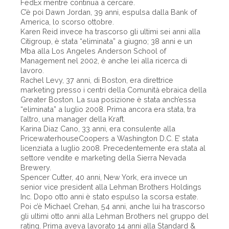
FedEx mentre continua a cercare.
C’è poi Dawn Jordan, 39 anni, espulsa dalla Bank of
America, lo scorso ottobre.
Karen Reid invece ha trascorso gli ultimi sei anni alla
Citigroup, è stata “eliminata” a giugno; 38 anni e un
Mba alla Los Angeles Anderson School of
Management nel 2002, è anche lei alla ricerca di
lavoro.
Rachel Levy, 37 anni, di Boston, era direttrice
marketing presso i centri della Comunità ebraica della
Greater Boston. La sua posizione è stata anch’essa
“eliminata” a luglio 2008. Prima ancora era stata, tra
l’altro, una manager della Kraft.
Karina Diaz Cano, 33 anni, era consulente alla
PricewaterhouseCoopers a Washington D.C. E’ stata
licenziata a luglio 2008. Precedentemente era stata al
settore vendite e marketing della Sierra Nevada
Brewery.
Spencer Cutter, 40 anni, New York, era invece un
senior vice president alla Lehman Brothers Holdings
Inc. Dopo otto anni è stato espulso la scorsa estate.
Poi c’è Michael Crehan, 54 anni, anche lui ha trascorso
gli ultimi otto anni alla Lehman Brothers nel gruppo del
rating. Prima aveva lavorato 14 anni alla Standard &