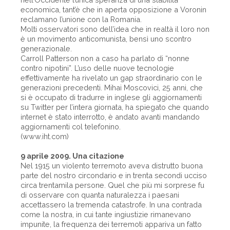
economica, tant’è che in aperta opposizione a Voronin
reclamano l’unione con la Romania.
Molti osservatori sono dell’idea che in realtà il loro non
è un movimento anticomunista, bensì uno scontro
generazionale.
Carroll Patterson non a caso ha parlato di “nonne
contro nipotini”. L’uso delle nuove tecnologie
effettivamente ha rivelato un gap straordinario con le
generazioni precedenti. Mihai Moscovici, 25 anni, che
si è occupato di tradurre in inglese gli aggiornamenti
su Twitter per l’intera giornata, ha spiegato che quando
internet è stato interrotto, è andato avanti mandando
aggiornamenti col telefonino.
(www.iht.com)
9 aprile 2009. Una citazione
Nel 1915 un violento terremoto aveva distrutto buona
parte del nostro circondario e in trenta secondi ucciso
circa trentamila persone. Quel che più mi sorprese fu
di osservare con quanta naturalezza i paesani
accettassero la tremenda catastrofe. In una contrada
come la nostra, in cui tante ingiustizie rimanevano
impunite, la frequenza dei terremoti appariva un fatto