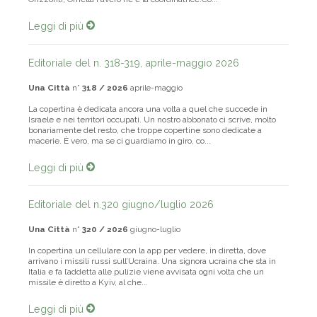
Orizzonti; Ornella Favero ne è la coordinatrice.Co...
Leggi di più
Editoriale del n. 318-319, aprile-maggio 2026
Una Città
n°
318 / 2026
aprile-maggio
La copertina è dedicata ancora una volta a quel che succede in
Israele e nei territori occupati. Un nostro abbonato ci scrive, molto
bonariamente del resto, che troppe copertine sono dedicate a
macerie. È vero, ma se ci guardiamo in giro, co...
Leggi di più
Editoriale del n.320 giugno/luglio 2026
Una Città
n°
320 / 2026
giugno-luglio
In copertina un cellulare con la app per vedere, in diretta, dove
arrivano i missili russi sull’Ucraina. Una signora ucraina che sta in
Italia e fa l’addetta alle pulizie viene avvisata ogni volta che un
missile è diretto a Kyiv, al che...
Leggi di più