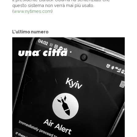
questo sistema non verrà mai più usato.
(
www.nytimes.com
)
L'ultimo numero