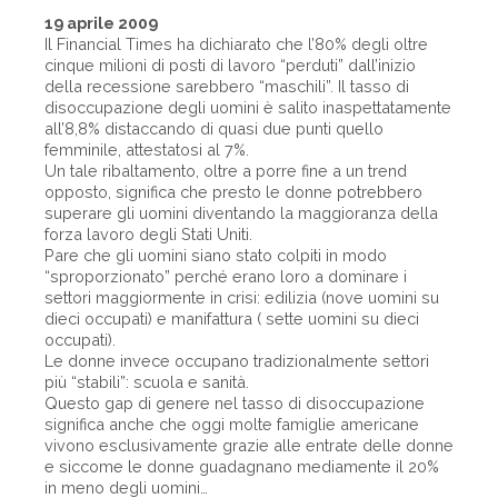
19 aprile 2009
Il Financial Times ha dichiarato che l’80% degli oltre
cinque milioni di posti di lavoro “perduti” dall’inizio
della recessione sarebbero “maschili”. Il tasso di
disoccupazione degli uomini è salito inaspettatamente
all’8,8% distaccando di quasi due punti quello
femminile, attestatosi al 7%.
Un tale ribaltamento, oltre a porre fine a un trend
opposto, significa che presto le donne potrebbero
superare gli uomini diventando la maggioranza della
forza lavoro degli Stati Uniti.
Pare che gli uomini siano stato colpiti in modo
“sproporzionato” perché erano loro a dominare i
settori maggiormente in crisi: edilizia (nove uomini su
dieci occupati) e manifattura ( sette uomini su dieci
occupati).
Le donne invece occupano tradizionalmente settori
più “stabili”: scuola e sanità.
Questo gap di genere nel tasso di disoccupazione
significa anche che oggi molte famiglie americane
vivono esclusivamente grazie alle entrate delle donne
e siccome le donne guadagnano mediamente il 20%
in meno degli uomini…