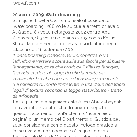
(www.ft.com)
20 aprile 2009. Waterboarding
Gli inquirenti della Cia hanno usato il cosiddetto
“waterboarding” 266 volte su due elementi chiave di
Al Qaeda: 83 volte nell’agosto 2002 contro Abu
Zubaydah; 183 volte nel marzo 2003 contro Khalid
Shaikh Mohammed, autodichiaratosi ideatore degli
attacchi dell’11 settembre 2001.
Il waterboarding consiste nell’immobilizzare un
individuo e versare acqua sulla sua faccia per simulare
l’annegamento, cosa che produce il riflesso faringeo,
facendo credere al soggetto che la morte sia
imminente, benché non causi danni fisici permanenti.
“La minaccia di morte imminente” è una delle definizioni
legali di tortura secondo la legge statunitense - tratto
da wikipedia
Il dato più triste e agghiacciante è che Abu Zubaydah
non avrebbe rivelato nulla di nuovo in seguito a
questo “trattamento”. Tant’è che una “nota a piè di
pagina” di un memo del Dipartimento di Giustizia del
2005 considerava come questo metodo drastico si
fosse rivelato “non necessario” in questo caso.
Il presidente Barack Obama ha sentenziato che