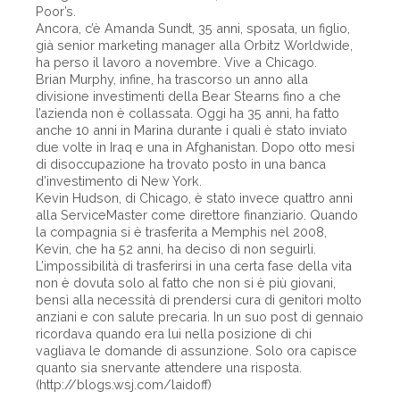
Poor’s.
Ancora, c’è Amanda Sundt, 35 anni, sposata, un figlio,
già senior marketing manager alla Orbitz Worldwide,
ha perso il lavoro a novembre. Vive a Chicago.
Brian Murphy, infine, ha trascorso un anno alla
divisione investimenti della Bear Stearns fino a che
l’azienda non è collassata. Oggi ha 35 anni, ha fatto
anche 10 anni in Marina durante i quali è stato inviato
due volte in Iraq e una in Afghanistan. Dopo otto mesi
di disoccupazione ha trovato posto in una banca
d’investimento di New York.
Kevin Hudson, di Chicago, è stato invece quattro anni
alla ServiceMaster come direttore finanziario. Quando
la compagnia si è trasferita a Memphis nel 2008,
Kevin, che ha 52 anni, ha deciso di non seguirli.
L’impossibilità di trasferirsi in una certa fase della vita
non è dovuta solo al fatto che non si è più giovani,
bensì alla necessità di prendersi cura di genitori molto
anziani e con salute precaria. In un suo post di gennaio
ricordava quando era lui nella posizione di chi
vagliava le domande di assunzione. Solo ora capisce
quanto sia snervante attendere una risposta.
(http://blogs.wsj.com/laidoff)