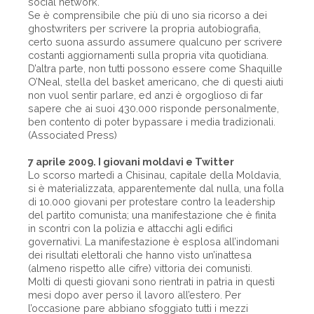
social network.
Se è comprensibile che più di uno sia ricorso a dei
ghostwriters per scrivere la propria autobiografia,
certo suona assurdo assumere qualcuno per scrivere
costanti aggiornamenti sulla propria vita quotidiana.
D’altra parte, non tutti possono essere come Shaquille
O’Neal, stella del basket americano, che di questi aiuti
non vuol sentir parlare, ed anzi è orgoglioso di far
sapere che ai suoi 430.000 risponde personalmente,
ben contento di poter bypassare i media tradizionali.
(Associated Press)
7 aprile 2009. I giovani moldavi e Twitter
Lo scorso martedì a Chisinau, capitale della Moldavia,
si è materializzata, apparentemente dal nulla, una folla
di 10.000 giovani per protestare contro la leadership
del partito comunista; una manifestazione che è finita
in scontri con la polizia e attacchi agli edifici
governativi. La manifestazione è esplosa all’indomani
dei risultati elettorali che hanno visto un’inattesa
(almeno rispetto alle cifre) vittoria dei comunisti.
Molti di questi giovani sono rientrati in patria in questi
mesi dopo aver perso il lavoro all’estero. Per
l’occasione pare abbiano sfoggiato tutti i mezzi