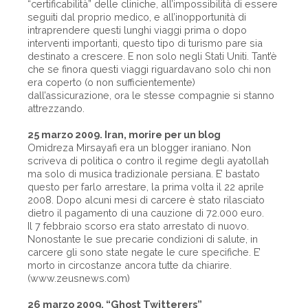
“certificabilità” delle cliniche, all’impossibilità di essere
seguiti dal proprio medico, e all’inopportunità di
intraprendere questi lunghi viaggi prima o dopo
interventi importanti, questo tipo di turismo pare sia
de­stinato a crescere. E non solo negli Stati Uniti. Tant’è
che se finora questi viaggi riguardavano solo chi non
era coperto (o non sufficientemente)
dall’assicurazione, ora le stesse compagnie si stanno
attrezzando.
25 marzo 2009. Iran, morire per un blog
Omidreza Mirsayafi era un blogger iraniano. Non
scriveva di politica o contro il regime degli ayatollah
ma solo di musica tradizionale persiana. E’ bastato
questo per farlo arrestare, la prima volta il 22 aprile
2008. Dopo alcuni mesi di carcere è stato rilasciato
dietro il pagamento di una cauzione di 72.000 euro.
Il 7 febbraio scorso era stato arrestato di nuovo.
Nonostante le sue precarie condizioni di salute, in
carcere gli sono state negate le cure specifiche. E’
morto in circostanze ancora tutte da chiarire.
(www.zeusnews.com)
26 marzo 2009. “Ghost Twitterers”