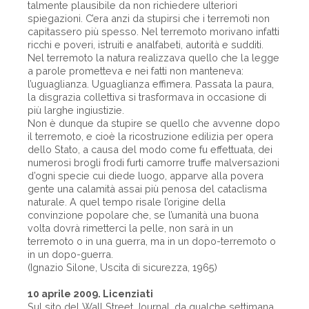
talmente plausibile da non richiedere ulteriori
spiegazioni. C’era anzi da stupirsi che i terremoti non
capitassero più spesso. Nel terremoto morivano infatti
ricchi e poveri, istruiti e analfabeti, autorità e sudditi.
Nel terremoto la natura realizzava quello che la legge
a parole prometteva e nei fatti non manteneva:
l’uguaglianza. Uguaglianza effimera. Passata la paura,
la disgrazia collettiva si trasformava in occasione di
più larghe ingiustizie.
Non è dunque da stupire se quello che avvenne dopo
il terremoto, e cioè la ricostruzione edilizia per opera
dello Stato, a causa del modo come fu effettuata, dei
numerosi brogli frodi furti camorre truffe malversazioni
d’ogni specie cui diede luogo, apparve alla povera
gente una calamità assai più penosa del cataclisma
naturale. A quel tempo risale l’origine della
convinzione popolare che, se l’umanità una buona
volta dovrà rimetterci la pelle, non sarà in un
terremoto o in una guerra, ma in un dopo-terremoto o
in un dopo-guerra.
(Ignazio Silone, Uscita di sicurezza, 1965)
10 aprile 2009. Licenziati
Sul sito del Wall Street Journal, da qualche settimana