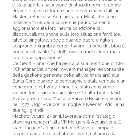
è stata aperta una sezione di blog di uomini e donne
di varie età, ma di formazione elevata (hanno tutti un
Master in Business Administration, Mba), che sono
rimaste vittime della crisi e che periodicamente
aggiornano sulla loro inedita condizione di
disoccupati, ma anche sulla loro situazione familiare,
talvolta singolare, specie quando padre e figlio si
scoprono entrambi a cercar lavoro. Il nome del blog è
poco accattivante, “laidoff”, ovvero messi fuori, ma le
loro storie appassionanti.
C’è Geoff Hibner che ha perso la sua posizione di Cfo
(“Chief financial officer”, ovvero manager responsabile
della gestione generale delle attività finanziare) alla
Banta Corp. quando la compagnia è stata venduta a un
concorrente nel 2007. Prima era stato consulente
indipendente, vice presidente e Cfo alla Timberland.
Aveva preso il suo Mba alla Harvard Business School
nel 1977. Oggi vive con la moglie a Neenah, Wis., e ha
due figli grandi.
Matthew Vuturo, 27 anni, lavorava come “strategic
planning manager” alla VR Mergers & Acquisitions. E’
stato “tagliato” all’inizio del 2008. Vive a Tampa e
recentemente ha accettato un lavoro notturno alla