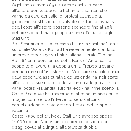
Ogni anno almeno 85.000 americani si recano
all’estero per sottoporsi a trattamenti sanitari che
vanno da cure dentistiche, protesi all’anca e al
ginocchio, sostituzione di valvole cardiache, bypass
ecc. I costi all’estero possono scendere fino al 20%
del prezzo dell’analoga operazione effettuata negli
Stati Uniti.
Ben Schreiner è il tipico caso di “turista sanitario”, tema
sul quale Walecia Konrad ha recentemente condotto
un breve reportage sull’International Herald Tribune.
Ben, 62 anni, pensionato della Bank of America, ha
scoperto di avere una doppia ernia. Troppo giovane
per rientrare nell’assistenza di Medicare e uscito ormai
dalla copertura assicurativa dell’azienda, ha indirizzato
all’estero le sue ricerche della clinica adeguata. Tra le
varie ipotesi -Tailandia, Turchia, ecc.- ha infine scelto la
Costa Rica dove ha trascorso quattro settimane con la
moglie, compiendo l’intervento senza alcuna
complicazione e trascorrendo il resto del tempo in
vacanza.
Costo: 3900 dollari. Negli Stati Uniti avrebbe speso
14.000 dollari. Nonostante le preoccupazioni per i
disagi dovuti alla lingua, alla talvolta dubbia