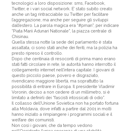
tecnologici a loro disposizione: sms, Facebook,
Twitter, e i vari social network. E’ stato subito creato
anche un tag rintracciabile su Twitter per facilitare
l’aggregazione, ma anche per seguire gli sviluppi
dall’estero. La parola magica era “#pman”, per indicare
“Piata Marii Adunari Nationale”, la piazza centrale di
Chisinau.
Quella stessa notte la sede del parlamento è stata
assaltata, ci sono stati anche dei feriti, ma la polizia ha
presto ripreso il controllo.
Dopo che centinaia di resoconti di prima mano erano
stati fatti circolare in rete, le autorità hanno interrotto il
collegamento internet nell’intera capitale. I giovani di
questo piccolo paese, povero e disgraziato,
rivendicano maggiore libertà, ma soprattutto la
possibilità di entrare in Europa. Il presidente Vladimir
Voronin, deciso a non cedere di un millimetro, si è
limitato a definirli dei “fascisti intossicati di odio”.
Il collasso dell’Unione Sovietica non ha portato fortuna
alla Moldavia, dove infatti a partire dal 2001 in molti
hanno iniziato a rimpiangere i programmi sociali e il
welfare dei comunisti.
Non così i giovani, che da tempo vedono
nell’Occidente l’unica speranza di una stabilità